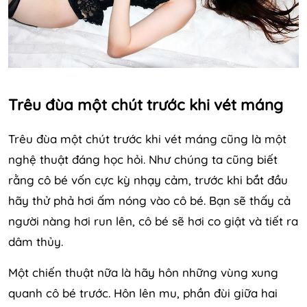
Trêu đùa một chút trước khi vét máng
Trêu đùa một chút trước khi vét máng cũng là một
nghệ thuật đáng học hỏi. Như chúng ta cũng biết
rằng cô bé vốn cực kỳ nhạy cảm, trước khi bắt đầu
hãy thử phả hơi ấm nóng vào cô bé. Bạn sẽ thấy cả
người nàng hơi run lên, cô bé sẽ hơi co giật và tiết ra
dâm thủy.
Một chiến thuật nữa là hãy hôn những vùng xung
quanh cô bé trước. Hôn lên mu, phần đùi giữa hai