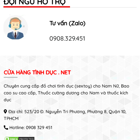
ĐỘI NGŨ HỖ TRỢ
Tư vấn (Zalo)
0908.329.451
CỬA HÀNG TÌNH DỤC . NET
Chuyên cung cấp đồ chơi tình dục (sextoy) cho Nam Nữ, Bao
cao su cao cấp, Thuốc cường dương cho Nam và thuốc kích
dục
Địa chỉ: 523/20 Đ. Nguyễn Tri Phương, Phường 8, Quận 10,
TPHCM
Hotline:
0908 329 451