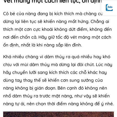
Vét máng một cách liên tục, ổn định
Cô bé của nàng đang bị kích thích mà chàng cứ
dừng lại liên tục sẽ khiến nàng mất hứng. Chẳng ai
thích một cơn cực khoái không dứt điểm, không đến
nơi đến chốn cả. Hãy giữ tốc độ vét máng một cách
ổn định, nhất là khi nàng sắp lên đỉnh.
Khá nhiều chàng vì dâm thủy ra quá nhiều hay khó
chịu với mùi dâm thủy mà dừng lại đôi chút. Lúc này
hãy chuyển lưỡi sang kích thích các chỗ khác hay
dùng tay thay thế sẽ khiến cơn sung sướng của
nàng không bị gián đoạn. Bên cạnh đó không nên
nhổ dâm thủy ra trước mặt nàng, như vậy sẽ khiến
nàng tự ái, nên chọn thời điểm nàng không để ý nhé.