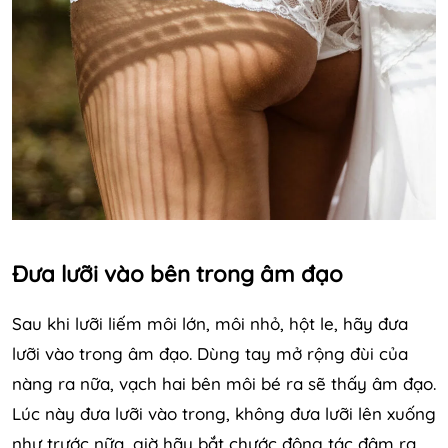
Đưa lưỡi vào bên trong âm đạo
Sau khi lưỡi liếm môi lớn, môi nhỏ, hột le, hãy đưa
lưỡi vào trong âm đạo. Dùng tay mở rộng đùi của
nàng ra nữa, vạch hai bên môi bé ra sẽ thấy âm đạo.
Lúc này đưa lưỡi vào trong, không đưa lưỡi lên xuống
như trước nữa, giờ hãy bắt chước động tác đâm ra