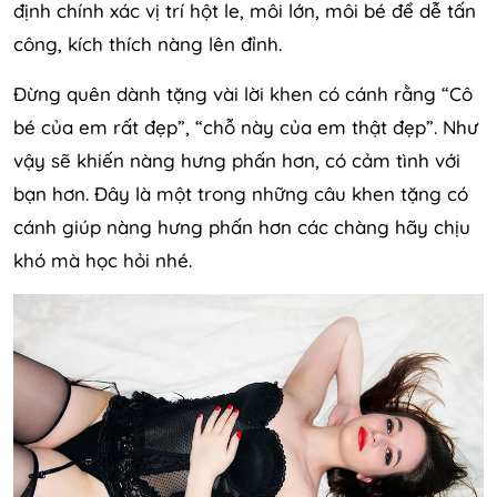
định chính xác vị trí hột le, môi lớn, môi bé để dễ tấn
công, kích thích nàng lên đỉnh.
Đừng quên dành tặng vài lời khen có cánh rằng “Cô
bé của em rất đẹp”, “chỗ này của em thật đẹp”. Như
vậy sẽ khiến nàng hưng phấn hơn, có cảm tình với
bạn hơn. Đây là một trong những câu khen tặng có
cánh giúp nàng hưng phấn hơn các chàng hãy chịu
khó mà học hỏi nhé.