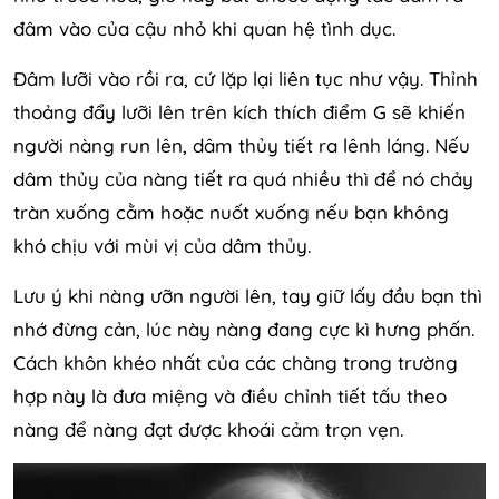
đâm vào của cậu nhỏ khi quan hệ tình dục.
Đâm lưỡi vào rồi ra, cứ lặp lại liên tục như vậy. Thỉnh
thoảng đẩy lưỡi lên trên kích thích điểm G sẽ khiến
người nàng run lên, dâm thủy tiết ra lênh láng. Nếu
dâm thủy của nàng tiết ra quá nhiều thì để nó chảy
tràn xuống cằm hoặc nuốt xuống nếu bạn không
khó chịu với mùi vị của dâm thủy.
Lưu ý khi nàng ưỡn người lên, tay giữ lấy đầu bạn thì
nhớ đừng cản, lúc này nàng đang cực kì hưng phấn.
Cách khôn khéo nhất của các chàng trong trường
hợp này là đưa miệng và điều chỉnh tiết tấu theo
nàng để nàng đạt được khoái cảm trọn vẹn.