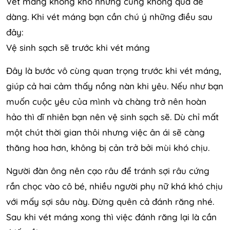
Vét máng không khó nhưng cũng không quá dễ
dàng. Khi vét máng bạn cần chú ý những điều sau
đây:
Vệ sinh sạch sẽ trước khi vét máng
Đây là bước vô cùng quan trọng trước khi vét máng,
giúp cả hai cảm thấy nồng nàn khi yêu. Nếu như bạn
muốn cuộc yêu của mình và chàng trở nên hoàn
hảo thì dĩ nhiên bạn nên vệ sinh sạch sẽ. Dù chỉ mất
một chút thời gian thôi nhưng việc ân ái sẽ càng
thăng hoa hơn, không bị cản trở bởi mùi khó chịu.
Người đàn ông nên cạo râu để tránh sợi râu cứng
rắn chọc vào cô bé, nhiều người phụ nữ khá khó chịu
với mấy sợi sâu này. Đừng quên cả đánh răng nhé.
Sau khi vét máng xong thì việc đánh răng lại là cần