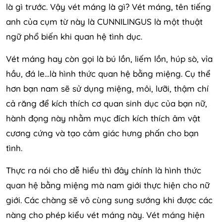
là gì trước. Vậy vét máng là gì? Vét máng, tên tiếng
anh của cụm từ này là CUNNILINGUS là một thuật
ngữ phổ biến khi quan hệ tình dục.
Vét máng hay còn gọi là bú lồn, liếm lồn, húp sò, vỉa
hầu, đá le…là hình thức quan hệ bằng miệng. Cụ thể
hơn bạn nam sẽ sử dụng miệng, môi, lưỡi, thậm chí
cả răng để kích thích cơ quan sinh dục của bạn nữ,
hành đọng này nhằm mục đích kích thích âm vật
cương cứng và tạo cảm giác hưng phấn cho bạn
tình.
Thực ra nói cho dễ hiểu thì đây chính là hình thức
quan hệ bằng miệng mà nam giới thực hiện cho nữ
giới. Các chàng sẽ vô cùng sung sướng khi được các
nàng cho phép kiểu vét máng này. Vét máng hiện