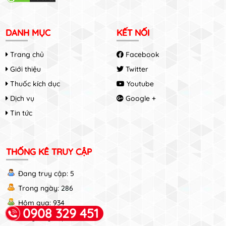
DANH MỤC
KẾT NỐI
Trang chủ
Facebook
Giới thiệu
Twitter
Thuốc kích dục
Youtube
Dịch vụ
Google +
Tin tức
THỐNG KÊ TRUY CẬP
Đang truy cập: 5
Trong ngày: 286
Hôm qua: 934
0908 329 451
Tổng truy cập: 2745116