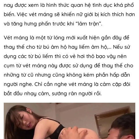
nay được xem là hình thức quan hệ tình dục khá phổ
biến. Việc vét máng sẽ khiến nữ giới bị kích thích hơn
và tăng hưng phấn trước khi “lâm trận”.
Vét máng là một từ lóng mới xuất hiện gần đây để
thay thế cho từ bú âm hộ hay liếm âm hộ,… Nếu sử
dụng các từ bú liếm thì có vẻ hơi thô bạo vậy nên
cụm từ vét máng này được sử dụng để thay thế cho
những từ cũ nhưng cũng không kém phần hấp dẫn
người nghe. Chỉ cần nghe vét máng là cảm cặp đôi
bắt đầu nhạy cảm, sướng rân người rồi.