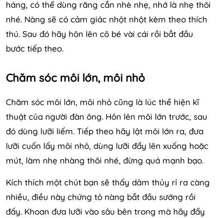
háng, có thể dùng răng cắn nhè nhẹ, nhớ là nhẹ thôi
nhé. Nàng sẽ có cảm giác nhột nhột kèm theo thích
thú. Sau đó hãy hôn lên cô bé vài cái rồi bắt đầu
bước tiếp theo.
Chăm sóc môi lớn, môi nhỏ
Chăm sóc môi lớn, môi nhỏ cũng là lúc thể hiện kĩ
thuật của người đàn ông. Hôn lên môi lớn trước, sau
đó dùng lưỡi liếm. Tiếp theo hãy lật môi lớn ra, đưa
lưỡi cuốn lấy môi nhỏ, dùng lưỡi đẩy lên xuống hoặc
mút, làm nhẹ nhàng thôi nhé, đừng quá mạnh bạo.
Kích thích một chút bạn sẽ thấy dâm thủy rỉ ra càng
nhiều, điều này chứng tỏ nàng bắt đầu sướng rồi
đấy. Khoan đưa lưỡi vào sâu bên trong mà hãy đẩy