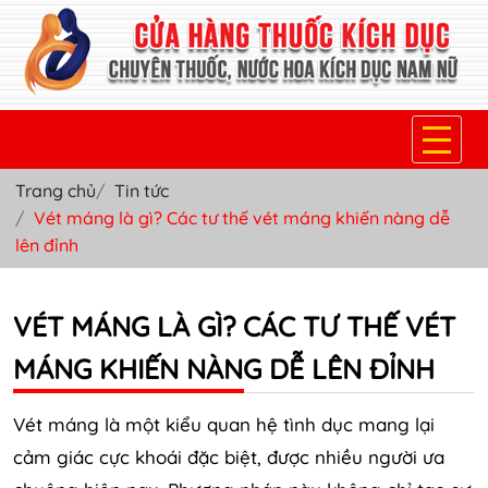
Trang chủ
Tin tức
TRANG CHỦ
Vét máng là gì? Các tư thế vét máng khiến nàng dễ
lên đỉnh
THUỐC KÍCH DỤC NỮ
THUỐC NƯỚC KÍCH DỤC NAM
VÉT MÁNG LÀ GÌ? CÁC TƯ THẾ VÉT
THUỐC VIÊN KÍCH DỤC NAM
MÁNG KHIẾN NÀNG DỄ LÊN ĐỈNH
SẢN PHẨM KHÁC
Vét máng là một kiểu quan hệ tình dục mang lại
TIN TỨC & BLOG
cảm giác cực khoái đặc biệt, được nhiều người ưa