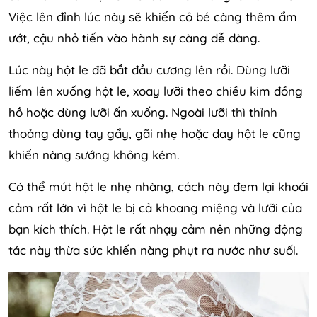
Việc lên đỉnh lúc này sẽ khiến cô bé càng thêm ẩm
ướt, cậu nhỏ tiến vào hành sự càng dễ dàng.
Lúc này hột le đã bắt đầu cương lên rồi. Dùng lưỡi
liếm lên xuống hột le, xoay lưỡi theo chiều kim đồng
hồ hoặc dùng lưỡi ấn xuống. Ngoài lưỡi thì thỉnh
thoảng dùng tay gẩy, gãi nhẹ hoặc day hột le cũng
khiến nàng sướng không kém.
Có thể mút hột le nhẹ nhàng, cách này đem lại khoái
cảm rất lớn vì hột le bị cả khoang miệng và lưỡi của
bạn kích thích. Hột le rất nhạy cảm nên những động
tác này thừa sức khiến nàng phụt ra nước như suối.