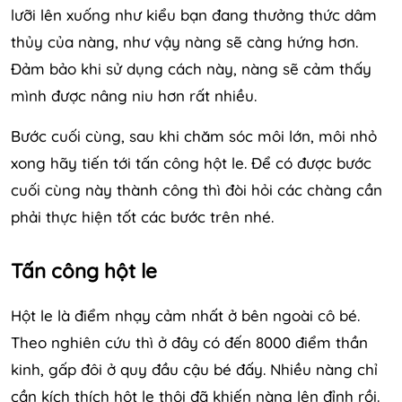
lưỡi lên xuống như kiểu bạn đang thưởng thức dâm
thủy của nàng, như vậy nàng sẽ càng hứng hơn.
Đảm bảo khi sử dụng cách này, nàng sẽ cảm thấy
mình được nâng niu hơn rất nhiều.
Bước cuối cùng, sau khi chăm sóc môi lớn, môi nhỏ
xong hãy tiến tới tấn công hột le. Để có được bước
cuối cùng này thành công thì đòi hỏi các chàng cần
phải thực hiện tốt các bước trên nhé.
Tấn công hột le
Hột le là điểm nhạy cảm nhất ở bên ngoài cô bé.
Theo nghiên cứu thì ở đây có đến 8000 điểm thần
kinh, gấp đôi ở quy đầu cậu bé đấy. Nhiều nàng chỉ
cần kích thích hột le thôi đã khiến nàng lên đỉnh rồi.