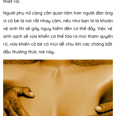
thiết rồi.
Người phụ nữ càng cần quan tâm hơn người đàn ông
vì cô bé là nơi rất nhạy cảm, nếu như bạn lơ là khoản
vệ sinh thì sẽ gây nguy hiểm đến cơ thể đấy. Việc vệ
sinh sạch sẽ vừa khiến cơ thể tỏa ra mùi thơm quyến
rũ, vừa khiến cô bé có mùi dễ chịu khi các chàng bắt
đầu thưởng thức nơi này.