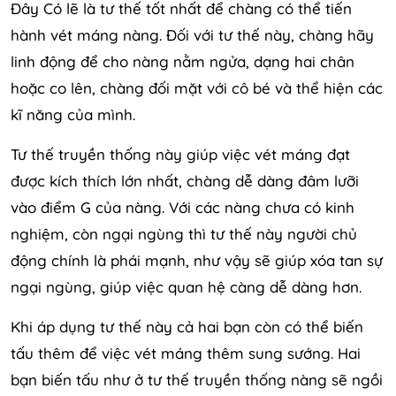
Đây Có lẽ là tư thế tốt nhất để chàng có thể tiến
hành vét máng nàng. Đối với tư thế này, chàng hãy
linh động để cho nàng nằm ngửa, dạng hai chân
hoặc co lên, chàng đối mặt với cô bé và thể hiện các
kĩ năng của mình.
Tư thế truyền thống này giúp việc vét máng đạt
được kích thích lớn nhất, chàng dễ dàng đâm lưỡi
vào điểm G của nàng. Với các nàng chưa có kinh
nghiệm, còn ngại ngùng thì tư thế này người chủ
động chính là phái mạnh, như vậy sẽ giúp xóa tan sự
ngại ngùng, giúp việc quan hệ càng dễ dàng hơn.
Khi áp dụng tư thế này cả hai bạn còn có thể biến
tấu thêm để việc vét máng thêm sung sướng. Hai
bạn biến tấu như ở tư thế truyền thống nàng sẽ ngồi