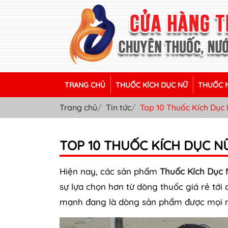
TRANG CHỦ
THUỐC KÍCH DỤC NỮ
THUỐC N
Trang chủ
Tin tức
Top 10 Thuốc Kích Dục
TOP 10 THUỐC KÍCH DỤC 
Hiện nay, các sản phẩm
Thuốc Kích Dục 
sự lựa chọn hơn từ dòng thuốc giá rẻ tới
mạnh đang là dòng sản phẩm được mọi n