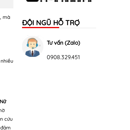
t, mà
ĐỘI NGŨ HỖ TRỢ
Tư vấn (Zalo)
0908.329.451
 nhiều
 Nữ
hờ
ên cứu
à đảm