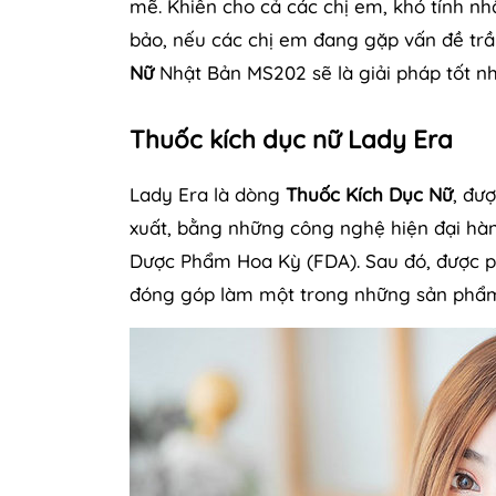
mẽ. Khiến cho cả các chị em, khó tính n
bảo, nếu các chị em đang gặp vấn đề trầm
Nữ
Nhật Bản MS202 sẽ là giải pháp tốt nh
Thuốc kích dục nữ Lady Era
Lady Era là dòng
Thuốc Kích Dục Nữ
, đư
xuất, bằng những công nghệ hiện đại hà
Dược Phẩm Hoa Kỳ (FDA). Sau đó, được p
đóng góp làm một trong những sản phẩm 