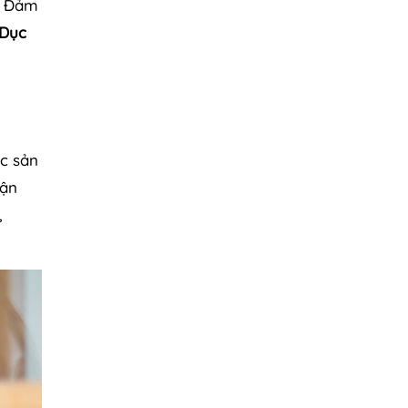
c. Đảm
 Dục
ợc sản
hận
,