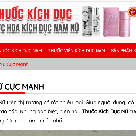
ƯỚC KÍCH DỤC NAM
THUỐC VIÊN KÍCH DỤC NAM
SẢN PHẨM 
 Nữ Cực Mạnh
NỮ CỰC MẠNH
Nữ
trên thị trường có rất nhiều loại. Giúp người dùng, có
 cao cấp. Nhưng đặc biệt, hiện nay
Thuốc Kích Dục Nữ
cự
gười quan tâm nhiều nhất.