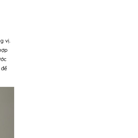
 vị.
hợp
ước
 để