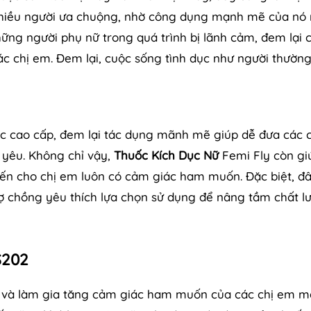
nhiều người ưa chuộng, nhờ công dụng mạnh mẽ của n
hững người phụ nữ trong quá trình bị lãnh cảm, đem lại
chị em. Đem lại, cuộc sống tình dục như người thường
c cao cấp, đem lại tác dụng mãnh mẽ giúp dễ đưa các c
 yêu. Không chỉ vậy,
Thuốc Kích Dục Nữ
Femi Fly còn gi
iến cho chị em luôn có cảm giác ham muốn. Đặc biệt, đâ
ợ chồng yêu thích lựa chọn sử dụng để nâng tầm chất l
S202
ích và làm gia tăng cảm giác ham muốn của các chị em 