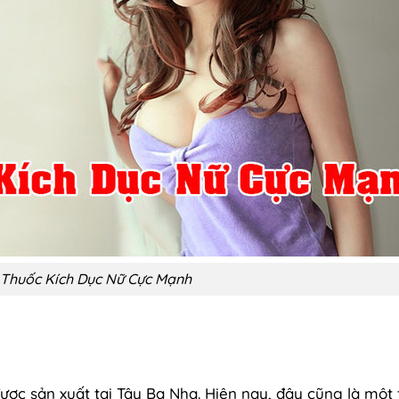
 Thuốc Kích Dục Nữ Cực Mạnh
ược sản xuất tại Tây Ba Nha. Hiện nay, đây cũng là một