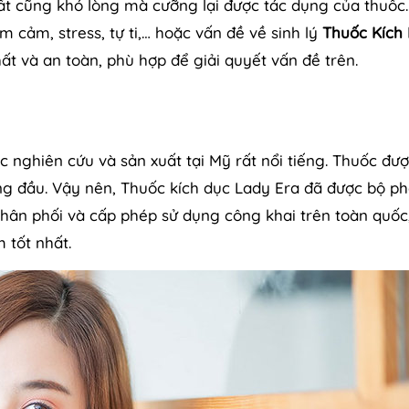
hất cũng khó lòng mà cưỡng lại được tác dụng của thuố
 cảm, stress, tự ti,… hoặc vấn đề về sinh lý
Thuốc Kích
ất và an toàn, phù hợp để giải quyết vấn đề trên.
ợc nghiên cứu và sản xuất tại Mỹ rất nổi tiếng. Thuốc đư
ng đầu. Vậy nên, Thuốc kích dục Lady Era đã được bộ p
hân phối và cấp phép sử dụng công khai trên toàn quốc
tốt nhất.