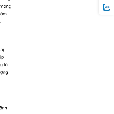
ó mang
 cảm
.
hị
úp
y là
ượng
mãnh