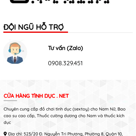
ĐỘI NGŨ HỖ TRỢ
Tư vấn (Zalo)
0908.329.451
CỬA HÀNG TÌNH DỤC . NET
Chuyên cung cấp đồ chơi tình dục (sextoy) cho Nam Nữ, Bao
cao su cao cấp, Thuốc cường dương cho Nam và thuốc kích
dục
Địa chỉ: 523/20 Đ. Nguyễn Tri Phương, Phường 8, Quận 10,