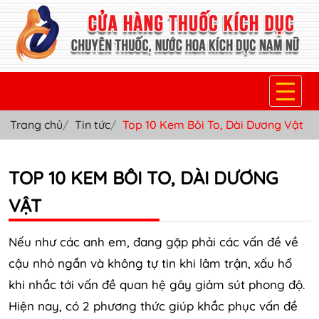
Trang chủ
Tin tức
Top 10 Kem Bôi To, Dài Dương Vật
TRANG CHỦ
THUỐC KÍCH DỤC NỮ
TOP 10 KEM BÔI TO, DÀI DƯƠNG
THUỐC NƯỚC KÍCH DỤC NAM
VẬT
THUỐC VIÊN KÍCH DỤC NAM
Nếu như các anh em, đang gặp phải các vấn đề về
SẢN PHẨM KHÁC
cậu nhỏ ngắn và không tự tin khi lâm trận, xấu hổ
khi nhắc tới vấn đề quan hệ gây giảm sút phong độ.
TIN TỨC & BLOG
Hiện nay, có 2 phương thức giúp khắc phục vấn đề