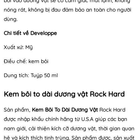
bôi vào dương vật sẽ có cảm giác mát lạnh, không
nóng rát, không bị đau đảm bảo an toàn cho người
dùng.
Chi tiết về Developpe
Xuất xứ: Mỹ
Điều chế: kem bôi
Dung tích: Tuýp 50 ml
Kem bôi to dài dương vật Rock Hard
Sản phẩm,
Kem Bôi To Dài Dương Vật
Rock Hard
được nhập khẩu chính hãng từ U.S.A giúp các bạn
nam giới, cải thiện kích cỡ dương vật, thời gian quan
hệ và kích thích tinh trùng. Sản phẩm được, sản xuất