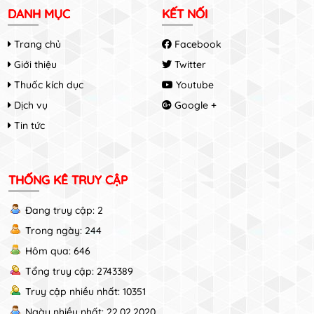
DANH MỤC
KẾT NỐI
Trang chủ
Facebook
Giới thiệu
Twitter
Thuốc kích dục
Youtube
Dịch vụ
Google +
Tin tức
THỐNG KÊ TRUY CẬP
Đang truy cập: 2
Trong ngày: 244
Hôm qua: 646
Tổng truy cập: 2743389
Truy cập nhiều nhất: 10351
Ngày nhiều nhất: 22.02.2020