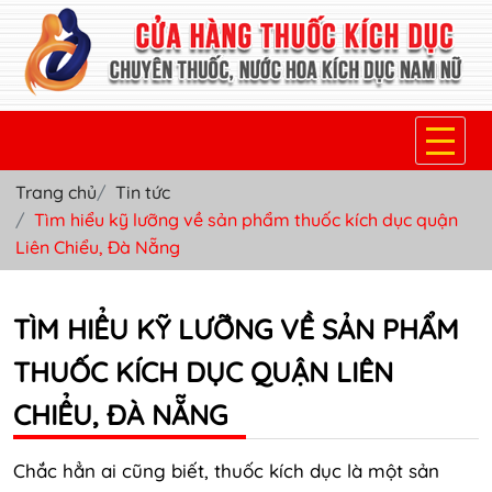
Trang chủ
Tin tức
TRANG CHỦ
Tìm hiểu kỹ lưỡng về sản phẩm thuốc kích dục quận
Liên Chiểu, Đà Nẵng
THUỐC KÍCH DỤC NỮ
THUỐC NƯỚC KÍCH DỤC NAM
TÌM HIỂU KỸ LƯỠNG VỀ SẢN PHẨM
THUỐC VIÊN KÍCH DỤC NAM
THUỐC KÍCH DỤC QUẬN LIÊN
SẢN PHẨM KHÁC
CHIỂU, ĐÀ NẴNG
TIN TỨC & BLOG
Chắc hẳn ai cũng biết, thuốc kích dục là một sản