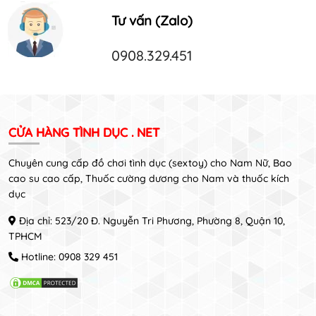
Tư vấn (Zalo)
0908.329.451
CỬA HÀNG TÌNH DỤC . NET
Chuyên cung cấp đồ chơi tình dục (sextoy) cho Nam Nữ, Bao
cao su cao cấp, Thuốc cường dương cho Nam và thuốc kích
dục
Địa chỉ: 523/20 Đ. Nguyễn Tri Phương, Phường 8, Quận 10,
TPHCM
Hotline:
0908 329 451