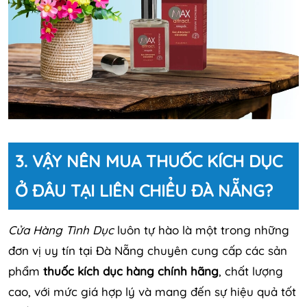
3. VẬY NÊN MUA THUỐC KÍCH DỤC
Ở ĐÂU TẠI LIÊN CHIỂU ĐÀ NẴNG?
Cửa Hàng Tình Dục
luôn tự hào là một trong những
đơn vị uy tín tại Đà Nẵng chuyên cung cấp các sản
phẩm
thuốc kích dục hàng chính hãng
, chất lượng
cao, với mức giá hợp lý và mang đến sự hiệu quả tốt