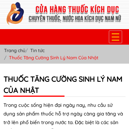
Trang chủ
Tin tức
TRANG CHỦ
Thuốc Tăng Cường Sinh Lý Nam Của Nhật
THUỐC KÍCH DỤC NỮ
THUỐC TĂNG CƯỜNG SINH LÝ NAM
THUỐC NƯỚC KÍCH DỤC NAM
CỦA NHẬT
THUỐC VIÊN KÍCH DỤC NAM
SẢN PHẨM KHÁC
Trong cuộc sống hiện đại ngày nay, nhu cầu sử
dụng sản phẩm thuốc hỗ trợ ngày càng gia tăng và
TIN TỨC & BLOG
trở lên phổ biến trong nước ta. Đặc biệt là các sản