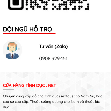
ĐỘI NGŨ HỖ TRỢ
Tư vấn (Zalo)
0908.329.451
CỬA HÀNG TÌNH DỤC . NET
Chuyên cung cấp đồ chơi tình dục (sextoy) cho Nam Nữ, Bao
cao su cao cấp, Thuốc cường dương cho Nam và thuốc kích
dục