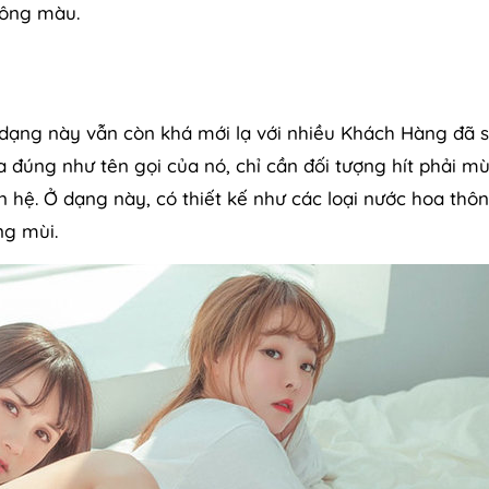
hông màu.
ì dạng này vẫn còn khá mới lạ với nhiều Khách Hàng đã 
đúng như tên gọi của nó, chỉ cần đối tượng hít phải mù
 hệ. Ở dạng này, có thiết kế như các loại nước hoa thô
ng mùi.