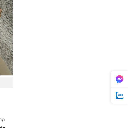
ờng
iản