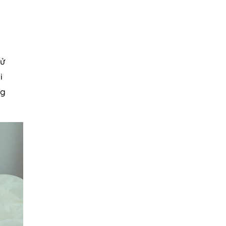
sử
i
ng