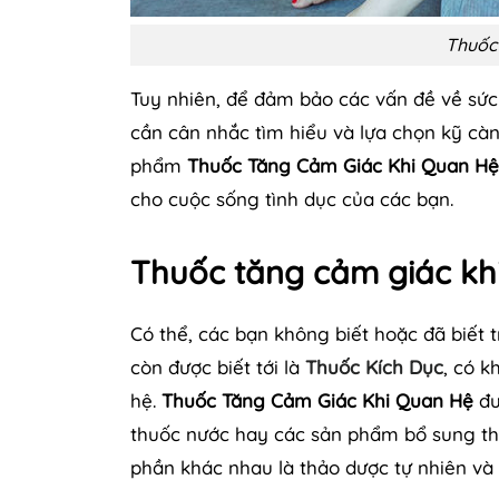
Thuốc
Tuy nhiên, để đảm bảo các vấn đề về sứ
cần cân nhắc tìm hiểu và lựa chọn kỹ càn
phẩm
Thuốc Tăng Cảm Giác Khi Quan Hệ
cho cuộc sống tình dục của các bạn.
Thuốc tăng cảm giác khi
Có thể, các bạn không biết hoặc đã biết
còn được biết tới là
Thuốc Kích Dục
, có 
hệ.
Thuốc Tăng Cảm Giác Khi Quan Hệ
đư
thuốc nước hay các sản phẩm bổ sung thảo 
phần khác nhau là thảo dược tự nhiên và