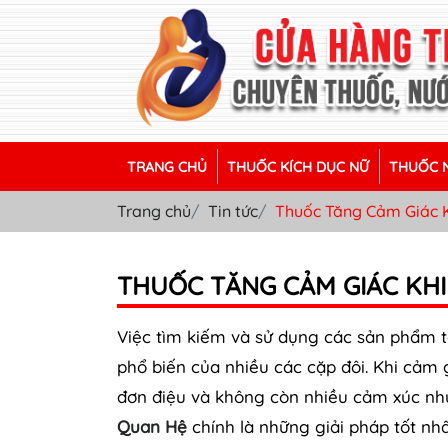
TRANG CHỦ
THUỐC KÍCH DỤC NỮ
THUỐC N
Trang chủ
Tin tức
Thuốc Tăng Cảm Giác 
THUỐC TĂNG CẢM GIÁC KHI
Việc tìm kiếm và sử dụng các sản phẩm t
phổ biến của nhiều các cặp đôi. Khi cảm
đơn điệu và không còn nhiều cảm xúc như 
Quan Hệ
chính là những giải pháp tốt nhấ