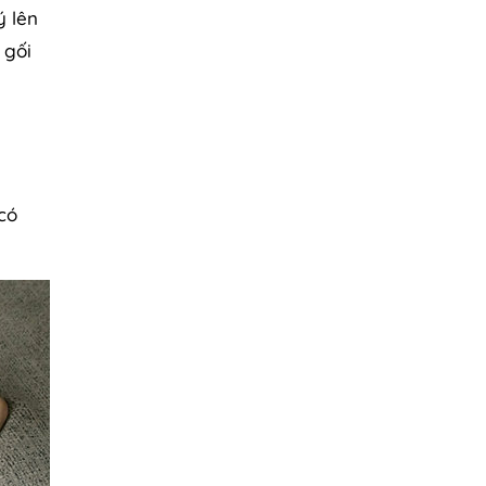
ý lên
 gối
có