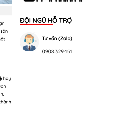
ĐỘI NGŨ HỖ TRỢ
ạn
 sản
Tư vấn (Zalo)
hất
0908.329.451
ệ
hay
uan
n,
 thành