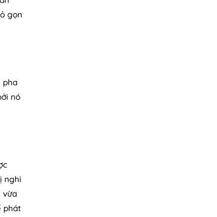
hỏ gọn
, pha
bởi nó
ợc
ị nghi
c vừa
ể phát