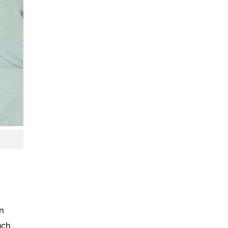
n
ách