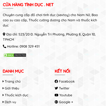
CỬA HÀNG TÌNH DỤC . NET
Chuyên cung cấp đồ chơi tình dục (sextoy) cho Nam Nữ, Bao
cao su cao cấp, Thuốc cường dương cho Nam và thuốc kích
dục
Địa chỉ: 523/20 Đ. Nguyễn Tri Phương, Phường 8, Quận 10,
TPHCM
Hotline:
0908 329 451
DANH MỤC
KẾT NỐI
Trang chủ
Facebook
Giới thiệu
Twitter
Thuốc kích dục
Youtube
Dịch vụ
Google +