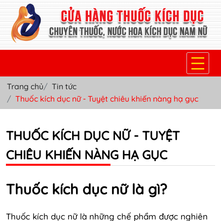
Trang chủ
Tin tức
TRANG CHỦ
Thuốc kích dục nữ - Tuyệt chiêu khiến nàng hạ gục
THUỐC KÍCH DỤC NỮ
THUỐC KÍCH DỤC NỮ - TUYỆT
THUỐC NƯỚC KÍCH DỤC NAM
CHIÊU KHIẾN NÀNG HẠ GỤC
THUỐC VIÊN KÍCH DỤC NAM
SẢN PHẨM KHÁC
Thuốc kích dục nữ là gì?
TIN TỨC & BLOG
Thuốc kích dục nữ là những chế phẩm được nghiên