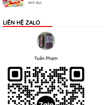
kích dục
LIÊN HỆ ZALO