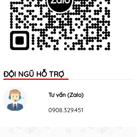
ĐỘI NGŨ HỖ TRỢ
Tư vấn (Zalo)
0908.329.451