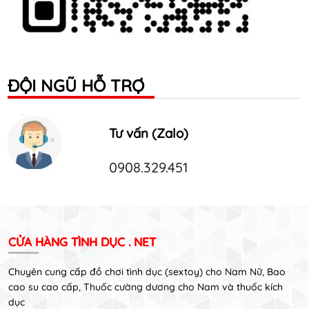
ĐỘI NGŨ HỖ TRỢ
Tư vấn (Zalo)
0908.329.451
CỬA HÀNG TÌNH DỤC . NET
Chuyên cung cấp đồ chơi tình dục (sextoy) cho Nam Nữ, Bao
cao su cao cấp, Thuốc cường dương cho Nam và thuốc kích
dục