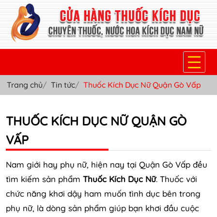
Trang chủ
Tin tức
Thuốc Kích Dục Nữ Quận Gò Vấp
TRANG CHỦ
THUỐC KÍCH DỤC NỮ
THUỐC KÍCH DỤC NỮ QUẬN GÒ
THUỐC NƯỚC KÍCH DỤC NAM
VẤP
THUỐC VIÊN KÍCH DỤC NAM
Nam giới hay phụ nữ, hiện nay tại Quận Gò Vấp đều
SẢN PHẨM KHÁC
tìm kiếm sản phẩm
Thuốc Kích Dục Nữ
. Thuốc với
chức năng khơi dậy ham muốn tình dục bên trong
TIN TỨC & BLOG
phụ nữ, là dòng sản phẩm giúp bạn khơi đầu cuộc