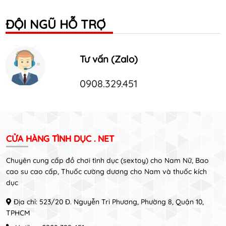
ĐỘI NGŨ HỖ TRỢ
Tư vấn (Zalo)
0908.329.451
CỬA HÀNG TÌNH DỤC . NET
Chuyên cung cấp đồ chơi tình dục (sextoy) cho Nam Nữ, Bao
cao su cao cấp, Thuốc cường dương cho Nam và thuốc kích
dục
Địa chỉ: 523/20 Đ. Nguyễn Tri Phương, Phường 8, Quận 10,
TPHCM