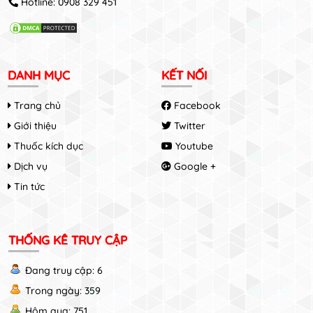
Hotline:
0908 329 451
DANH MỤC
KẾT NỐI
Trang chủ
Facebook
Giới thiệu
Twitter
Thuốc kích dục
Youtube
Dịch vụ
Google +
Tin tức
THỐNG KÊ TRUY CẬP
Đang truy cập: 6
Trong ngày: 359
Hôm qua: 751