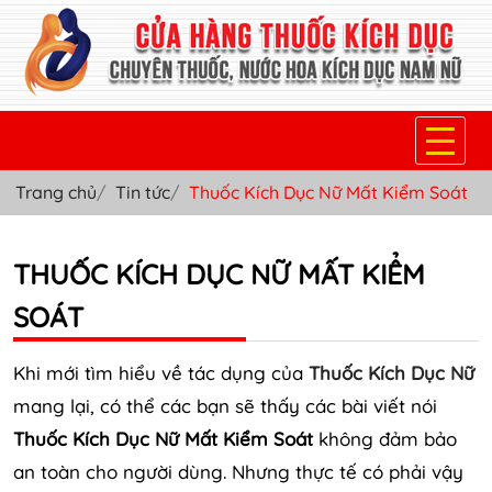
Trang chủ
Tin tức
Thuốc Kích Dục Nữ Mất Kiểm Soát
TRANG CHỦ
THUỐC KÍCH DỤC NỮ
THUỐC KÍCH DỤC NỮ MẤT KIỂM
THUỐC NƯỚC KÍCH DỤC NAM
SOÁT
THUỐC VIÊN KÍCH DỤC NAM
Khi mới tìm hiểu về tác dụng của
Thuốc Kích Dục Nữ
SẢN PHẨM KHÁC
mang lại, có thể các bạn sẽ thấy các bài viết nói
Thuốc Kích Dục Nữ Mất Kiểm Soát
không đảm bảo
TIN TỨC & BLOG
an toàn cho người dùng. Nhưng thực tế có phải vậy