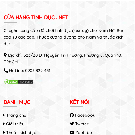
CỬA HÀNG TÌNH DỤC . NET
Chuyên cung cấp đồ chơi tình dục (sextoy) cho Nam Nữ, Bao
cao su cao cấp, Thuốc cường dương cho Nam và thuốc kích
dục
Địa chỉ: 523/20 Đ. Nguyễn Tri Phương, Phường 8, Quận 10,
TPHCM
Hotline:
0908 329 451
DANH MỤC
KẾT NỐI
Trang chủ
Facebook
Giới thiệu
Twitter
Thuốc kích dục
Youtube