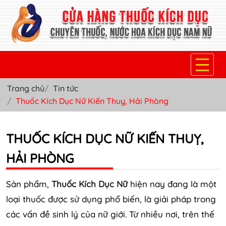
Trang chủ
Tin tức
TRANG CHỦ
Thuốc Kích Dục Nữ Kiến Thuỵ, Hải Phòng
THUỐC KÍCH DỤC NỮ
THUỐC KÍCH DỤC NỮ KIẾN THUỴ,
THUỐC NƯỚC KÍCH DỤC NAM
HẢI PHÒNG
THUỐC VIÊN KÍCH DỤC NAM
SẢN PHẨM KHÁC
Sản phẩm,
Thuốc Kích Dục Nữ
hiện nay đang là một
loại thuốc được sử dụng phổ biến, là giải pháp trong
TIN TỨC & BLOG
các vấn đề sinh lý của nữ giới. Từ nhiều nơi, trên thế