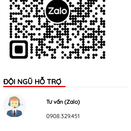
ĐỘI NGŨ HỖ TRỢ
Tư vấn (Zalo)
0908.329.451