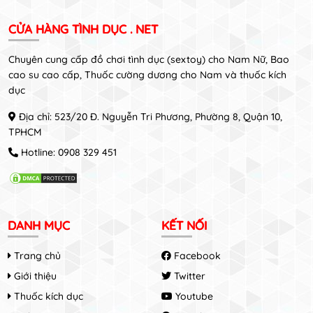
CỬA HÀNG TÌNH DỤC . NET
Chuyên cung cấp đồ chơi tình dục (sextoy) cho Nam Nữ, Bao
cao su cao cấp, Thuốc cường dương cho Nam và thuốc kích
dục
Địa chỉ: 523/20 Đ. Nguyễn Tri Phương, Phường 8, Quận 10,
TPHCM
Hotline:
0908 329 451
DANH MỤC
KẾT NỐI
Trang chủ
Facebook
Giới thiệu
Twitter
Thuốc kích dục
Youtube