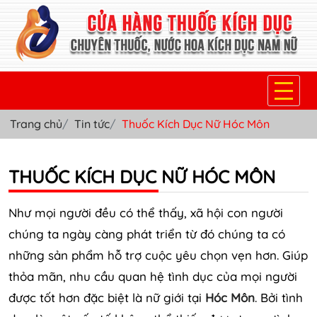
Trang chủ
Tin tức
Thuốc Kích Dục Nữ Hóc Môn
TRANG CHỦ
THUỐC KÍCH DỤC NỮ
THUỐC KÍCH DỤC NỮ HÓC MÔN
THUỐC NƯỚC KÍCH DỤC NAM
Như mọi người đều có thể thấy, xã hội con người
THUỐC VIÊN KÍCH DỤC NAM
chúng ta ngày càng phát triển từ đó chúng ta có
những sản phẩm hỗ trợ cuộc yêu chọn vẹn hơn. Giúp
SẢN PHẨM KHÁC
thỏa mãn, nhu cầu quan hệ tình dục của mọi người
TIN TỨC & BLOG
được tốt hơn đặc biệt là nữ giới tại
Hóc Môn
. Bởi tình