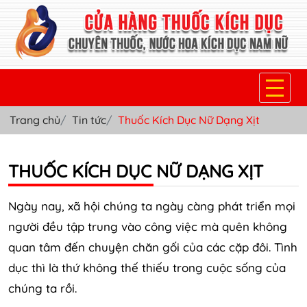
Trang chủ
Tin tức
Thuốc Kích Dục Nữ Dạng Xịt
TRANG CHỦ
THUỐC KÍCH DỤC NỮ
THUỐC KÍCH DỤC NỮ DẠNG XỊT
THUỐC NƯỚC KÍCH DỤC NAM
Ngày nay, xã hội chúng ta ngày càng phát triển mọi
THUỐC VIÊN KÍCH DỤC NAM
người đều tập trung vào công việc mà quên không
quan tâm đến chuyện chăn gối của các cặp đôi. Tình
SẢN PHẨM KHÁC
dục thì là thứ không thế thiếu trong cuộc sống của
TIN TỨC & BLOG
chúng ta rồi.