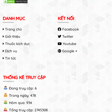
DANH MỤC
KẾT NỐI
Trang chủ
Facebook
Giới thiệu
Twitter
Thuốc kích dục
Youtube
Dịch vụ
Google +
Tin tức
THỐNG KÊ TRUY CẬP
Đang truy cập: 6
Trong ngày: 478
Hôm qua: 934
Tổng truy cập: 2745308