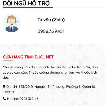
ĐỘI NGŨ HỖ TRỢ
Tư vấn (Zalo)
0908.329.451
CỬA HÀNG TÌNH DỤC . NET
Chuyên cung cấp đồ chơi tình dục (sextoy) cho Nam Nữ, Bao
cao su cao cấp, Thuốc cường dương cho Nam và thuốc kích
dục
Địa chỉ: 523/20 Đ. Nguyễn Tri Phương, Phường 8, Quận 10,
TPHCM
Hotline:
0908 329 451