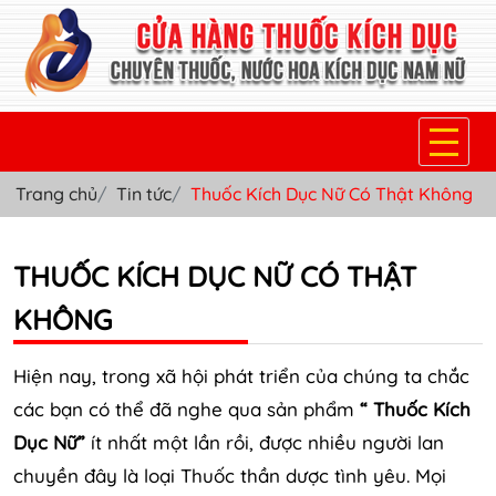
Trang chủ
Tin tức
Thuốc Kích Dục Nữ Có Thật Không
TRANG CHỦ
THUỐC KÍCH DỤC NỮ
THUỐC KÍCH DỤC NỮ CÓ THẬT
THUỐC NƯỚC KÍCH DỤC NAM
KHÔNG
THUỐC VIÊN KÍCH DỤC NAM
Hiện nay, trong xã hội phát triển của chúng ta chắc
SẢN PHẨM KHÁC
các bạn có thể đã nghe qua sản phẩm
“ Thuốc Kích
Dục Nữ”
ít nhất một lần rồi, được nhiều người lan
TIN TỨC & BLOG
chuyền đây là loại Thuốc thần dược tình yêu. Mọi