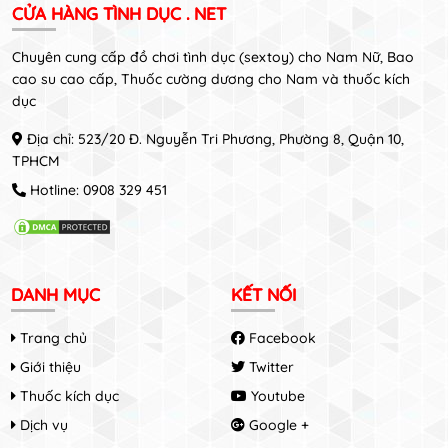
CỬA HÀNG TÌNH DỤC . NET
Chuyên cung cấp đồ chơi tình dục (sextoy) cho Nam Nữ, Bao
cao su cao cấp, Thuốc cường dương cho Nam và thuốc kích
dục
Địa chỉ: 523/20 Đ. Nguyễn Tri Phương, Phường 8, Quận 10,
TPHCM
Hotline:
0908 329 451
DANH MỤC
KẾT NỐI
Trang chủ
Facebook
Giới thiệu
Twitter
Thuốc kích dục
Youtube
Dịch vụ
Google +