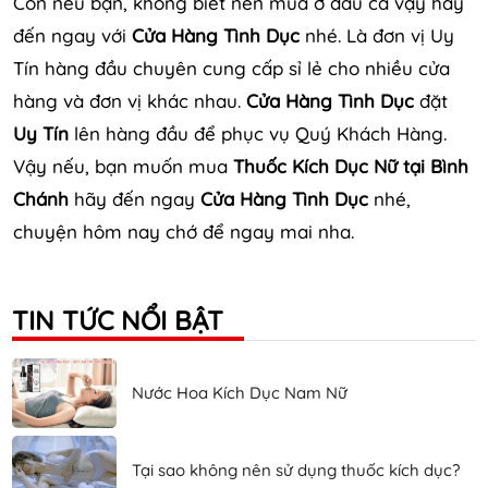
Còn nếu bạn, không biết nên mua ở đâu cả vậy hãy
đến ngay với
Cửa Hàng Tình Dục
nhé. Là đơn vị Uy
Tín hàng đầu chuyên cung cấp sỉ lẻ cho nhiều cửa
hàng và đơn vị khác nhau.
Cửa Hàng Tình Dục
đặt
Uy Tín
lên hàng đầu để phục vụ Quý Khách Hàng.
Vậy nếu, bạn muốn mua
Thuốc Kích Dục Nữ tại Bình
Chánh
hãy đến ngay
Cửa Hàng Tình Dục
nhé,
chuyện hôm nay chớ để ngay mai nha.
TIN TỨC NỔI BẬT
Nước Hoa Kích Dục Nam Nữ
Tại sao không nên sử dụng thuốc kích dục?