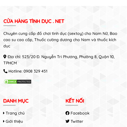
CỬA HÀNG TÌNH DỤC . NET
Chuyên cung cấp đồ chơi tình dục (sextoy) cho Nam Nữ, Bao
cao su cao cấp, Thuốc cường dương cho Nam và thuốc kích
dục
Địa chỉ: 523/20 Đ. Nguyễn Tri Phương, Phường 8, Quận 10,
TPHCM
Hotline:
0908 329 451
DANH MỤC
KẾT NỐI
Trang chủ
Facebook
Giới thiệu
Twitter