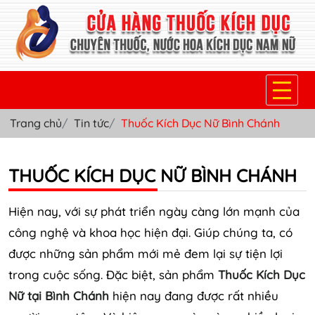
Trang chủ
Tin tức
Thuốc Kích Dục Nữ Bình Chánh
TRANG CHỦ
THUỐC KÍCH DỤC NỮ
THUỐC KÍCH DỤC NỮ BÌNH CHÁNH
THUỐC NƯỚC KÍCH DỤC NAM
Hiện nay, với sự phát triển ngày càng lớn mạnh của
THUỐC VIÊN KÍCH DỤC NAM
công nghệ và khoa học hiện đại. Giúp chúng ta, có
được những sản phẩm mới mẻ đem lại sự tiện lợi
SẢN PHẨM KHÁC
trong cuộc sống. Đặc biệt, sản phẩm
Thuốc Kích Dục
TIN TỨC & BLOG
Nữ tại Bình Chánh
hiện nay đang được rất nhiều