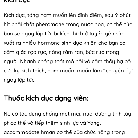
Kích dục, tăng ham muốn lên đỉnh điểm, sau 9 phút
hít phải chất pheromone trong nước hoa, cơ thể của
bạn sẽ ngay lập tức bị kích thích ở tuyến yên sản
xuất ra nhiều hormone sinh dục khiến cho bạn có
cảm giác rọa rực, nóng râm ran, bức rức trong
người. Nhanh chóng toát mồ hôi và cảm thấy hạ bộ
cực kỳ kích thích, ham muốn, muốn làm “chuyện ấy”
ngay lập tức.
Thuốc kích dục dạng viên:
Nó có tác dụng chống mệt mỏi, nuôi dưỡng tinh túy
pf cơ thể và tiếp thêm sinh lực và Yang,
accommadate hman cơ thể của chức năng trong