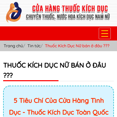
Trang chủ
Tin tức
Thuốc Kích Dục Nữ bán ở đâu ???
TRANG CHỦ
THUỐC KÍCH DỤC NỮ
THUỐC KÍCH DỤC NỮ BÁN Ở ĐÂU
THUỐC NƯỚC KÍCH DỤC NAM
???
THUỐC VIÊN KÍCH DỤC NAM
SẢN PHẨM KHÁC
5 Tiêu Chí Của Cửa Hàng Tình
TIN TỨC & BLOG
Dục - Thuốc Kích Dục Toàn Quốc