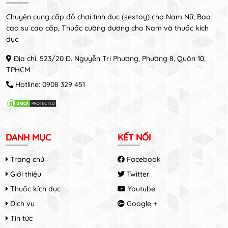
Chuyên cung cấp đồ chơi tình dục (sextoy) cho Nam Nữ, Bao
cao su cao cấp, Thuốc cường dương cho Nam và thuốc kích
dục
Địa chỉ: 523/20 Đ. Nguyễn Tri Phương, Phường 8, Quận 10,
TPHCM
Hotline:
0908 329 451
DANH MỤC
KẾT NỐI
Trang chủ
Facebook
Giới thiệu
Twitter
Thuốc kích dục
Youtube
Dịch vụ
Google +
Tin tức