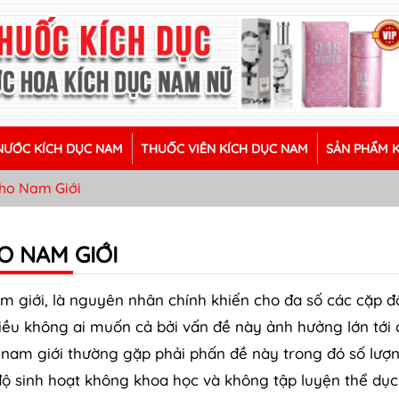
ƯỚC KÍCH DỤC NAM
THUỐC VIÊN KÍCH DỤC NAM
SẢN PHẨM 
Cho Nam Giới
O NAM GIỚI
 giới, là nguyên nhân chính khiến cho đa số các cặp đ
 điều không ai muốn cả bởi vấn đề này ảnh hưởng lớn tới
am giới thường gặp phải phấn đề này trong đó số lượ
 độ sinh hoạt không khoa học và không tập luyện thể dục