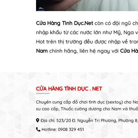
Cửa Hàng Tình Dục.Net
còn có đội ngũ c
nhập khẩu từ các nước lớn như Mỹ, Nga 
Hot trên thị trường đều được nhập về tro
Nam
chính hãng, liên hệ ngay với
Cửa Hà
CỬA HÀNG TÌNH DỤC . NET
Chuyên cung cấp đồ chơi tình dục (sextoy) cho 
su cao cấp, Thuốc cường dương cho Nam và thuố
Địa chỉ: 523/20 Đ. Nguyễn Tri Phương, Phường 
Hotline:
0908 329 451