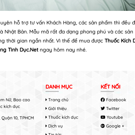
huyên hỗ trợ tư vấn Khách Hàng, các sản phẩm thì đều 
và Nhật Bản. Mẫu mã rất đa dạng phong phú và các sả
ng thời gian ngắn nhất. Vì thế để mua được
Thuốc Kích 
ng Tình Dục.Net
ngay hôm nay nhé.
DANH MỤC
KẾT NỐI
Nam Nữ, Bao cao
Trang chủ
Facebook
c kích dục
Giới thiệu
Twitter
Thuốc kích dục
Youtube
8, Quận 10, TPHCM
Dịch vụ
Google +
Tin tức