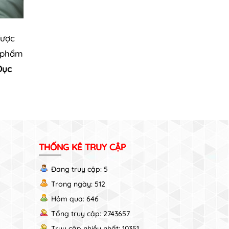
được
n phẩm
Dục
THỐNG KÊ TRUY CẬP
Đang truy cập: 5
Trong ngày: 512
Hôm qua: 646
Tổng truy cập: 2743657
Truy cập nhiều nhất: 10351