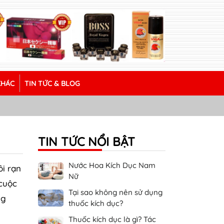
KHÁC
TIN TỨC & BLOG
TIN TỨC NỔI BẬT
Nước Hoa Kích Dục Nam
ôi rạn
Nữ
 cuộc
Tại sao không nên sử dụng
ng
thuốc kích dục?
Thuốc kích dục là gì? Tác