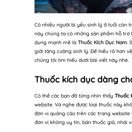
Có nhiều người bị yếu sinh lý ở tuổi còn t
này chúng ta có những sản phẩm hỗ trợ b
dụng mạnh mẽ là
Thuốc Kích Dục Nam
. 
giới tăng cường sinh lý. Để hiểu rõ hơn
chúng tôi tìm hiểu dưới bài viết này nhé.
Thuốc kích dục dàng ch
Có thể các bạn đã từng nhìn thấy
Thuốc 
website. Và nghe được loại thuốc này khô
đơn vị quảng cáo trên các trang website
đơn vị không uy tín, bán thuốc giả, nhái 