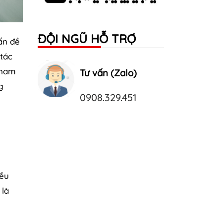
ĐỘI NGŨ HỖ TRỢ
vấn đề
 tác
 nam
Tư vấn (Zalo)
g
0908.329.451
iều
 là