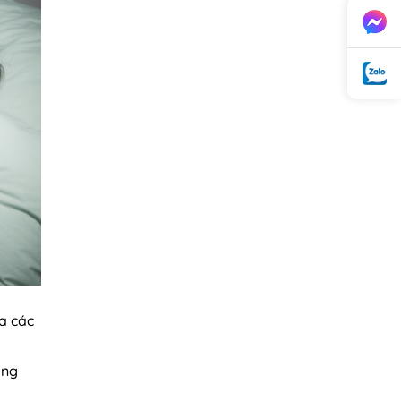
ra các
ông