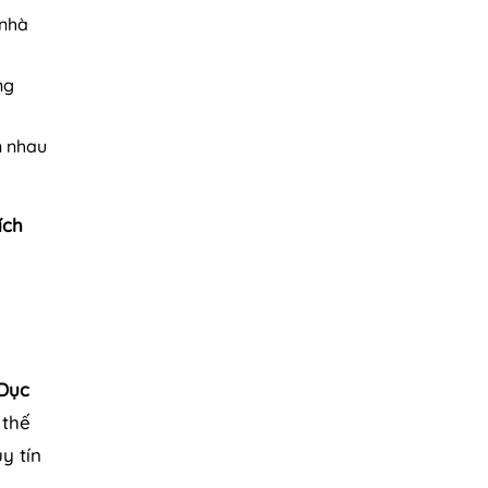
 nhà
ng
n nhau
ích
 Dục
 thế
y tín