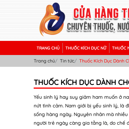
TRANG CHỦ
THUỐC KÍCH DỤC NỮ
THUỐC N
Trang chủ
Tin tức
Thuốc Kích Dục Dành 
THUỐC KÍCH DỤC DÀNH CH
Yếu sinh lý hay suy giảm ham muốn ở nam
nứt tình cảm. Nam giới bị yếu sinh lý, là
sống hàng ngày. Nguyên nhân mà nhiều n
người trẻ ngày càng gia tằng là, do chế