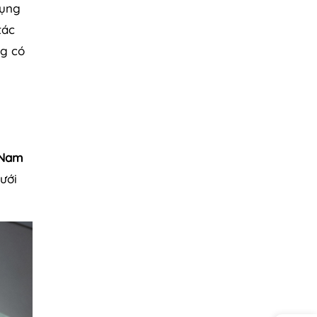
dụng
tác
ng có
 Nam
ưới