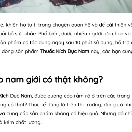
rẻ, khiến họ tự ti trong chuyện quan hệ và để cải thiện 
ồi bổ sức khỏe. Phổ biến, được nhiều người lựa chọn và
Sản phẩm có tác dụng ngay sau 10 phút sử dụng, hỗ trợ
 về dòng sản phẩm
Thuốc Kích Dục Nam
này, các bạn cùn
o nam giới có thật không?
Kích Dục Nam
, được quảng cáo rầm rộ ở trên các trang
ng có thật? Thực tế đúng là trên thị trường, đang có nh
 và cung cấp sản phẩm không có hiệu quả. Nhưng đó chỉ
và kém chất lượng.