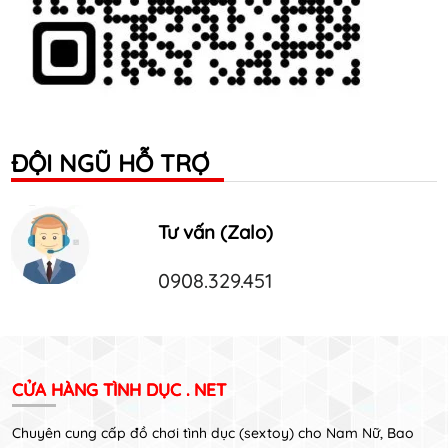
ĐỘI NGŨ HỖ TRỢ
Tư vấn (Zalo)
0908.329.451
CỬA HÀNG TÌNH DỤC . NET
Chuyên cung cấp đồ chơi tình dục (sextoy) cho Nam Nữ, Bao