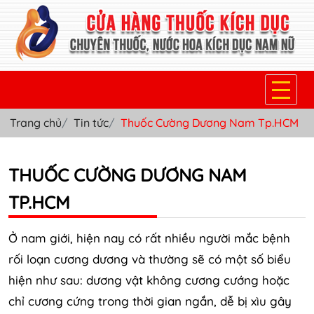
Trang chủ
Tin tức
Thuốc Cường Dương Nam Tp.HCM
TRANG CHỦ
THUỐC KÍCH DỤC NỮ
THUỐC CƯỜNG DƯƠNG NAM
THUỐC NƯỚC KÍCH DỤC NAM
TP.HCM
THUỐC VIÊN KÍCH DỤC NAM
Ở nam giới, hiện nay có rất nhiều người mắc bệnh
SẢN PHẨM KHÁC
rối loạn cương dương và thường sẽ có một số biểu
hiện như sau: dương vật không cương cướng hoặc
TIN TỨC & BLOG
chỉ cương cứng trong thời gian ngắn, dễ bị xìu gây