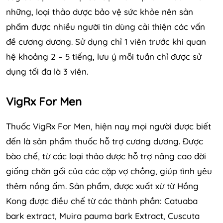
những, loại thảo dược bảo vệ sức khỏe nên sản
phẩm được nhiều người tin dùng cải thiện các vấn
đề cương dương. Sử dụng chỉ 1 viên trước khi quan
hệ khoảng 2 – 5 tiếng, lưu ý mỗi tuần chỉ được sử
dụng tối đa là 3 viên.
VigRx For Men
Thuốc VigRx For Men, hiện nay mọi người được biết
đến là sản phẩm thuốc hỗ trợ cương dương. Được
bào chế, từ các loại thảo dược hỗ trợ nâng cao đời
giống chăn gối của các cặp vợ chồng, giúp tình yêu
thêm nồng ấm. Sản phẩm, được xuất xừ từ Hồng
Kong được điều chế từ các thành phần: Catuaba
bark extract, Muira pauma bark Extract, Cuscuta