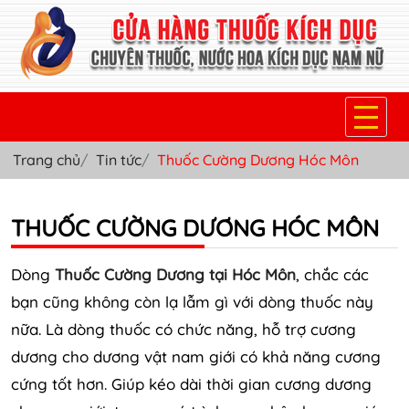
Trang chủ
Tin tức
Thuốc Cường Dương Hóc Môn
TRANG CHỦ
THUỐC KÍCH DỤC NỮ
THUỐC CƯỜNG DƯƠNG HÓC MÔN
THUỐC NƯỚC KÍCH DỤC NAM
Dòng
Thuốc Cường Dương tại Hóc Môn
, chắc các
THUỐC VIÊN KÍCH DỤC NAM
bạn cũng không còn lạ lẫm gì với dòng thuốc này
nữa. Là dòng thuốc có chức năng, hỗ trợ cương
SẢN PHẨM KHÁC
dương cho dương vật nam giới có khả năng cương
TIN TỨC & BLOG
cứng tốt hơn. Giúp kéo dài thời gian cương dương