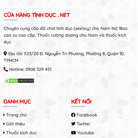
CỬA HÀNG TÌNH DỤC . NET
Chuyên cung cấp đồ chơi tình dục (sextoy) cho Nam Nữ, Bao
cao su cao cấp, Thuốc cường dương cho Nam và thuốc kích
dục
Địa chỉ: 523/20 Đ. Nguyễn Tri Phương, Phường 8, Quận 10,
TPHCM
Hotline:
0908 329 451
DANH MỤC
KẾT NỐI
Trang chủ
Facebook
Giới thiệu
Twitter
Thuốc kích dục
Youtube