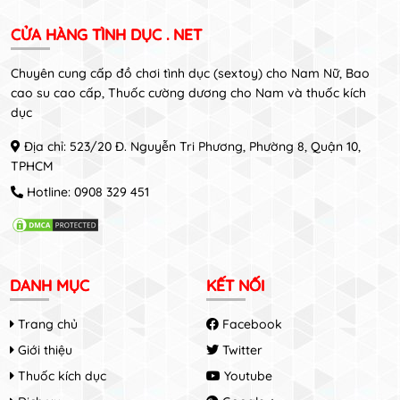
CỬA HÀNG TÌNH DỤC . NET
Chuyên cung cấp đồ chơi tình dục (sextoy) cho Nam Nữ, Bao
cao su cao cấp, Thuốc cường dương cho Nam và thuốc kích
dục
Địa chỉ: 523/20 Đ. Nguyễn Tri Phương, Phường 8, Quận 10,
TPHCM
Hotline:
0908 329 451
DANH MỤC
KẾT NỐI
Trang chủ
Facebook
Giới thiệu
Twitter
Thuốc kích dục
Youtube