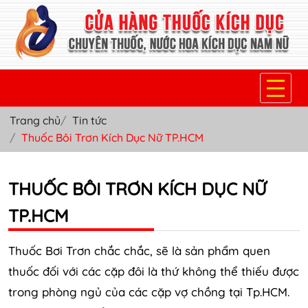
Trang chủ
Tin tức
TRANG CHỦ
Thuốc Bôi Trơn Kích Dục Nữ TP.HCM
THUỐC KÍCH DỤC NỮ
THUỐC BÔI TRƠN KÍCH DỤC NỮ
THUỐC NƯỚC KÍCH DỤC NAM
TP.HCM
THUỐC VIÊN KÍCH DỤC NAM
SẢN PHẨM KHÁC
Thuốc Bơi Trơn chắc chắc, sẽ là sản phẩm quen
thuốc đối với các cặp đôi là thứ không thể thiếu được
TIN TỨC & BLOG
trong phòng ngủ của các cặp vợ chồng tại Tp.HCM.