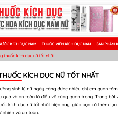
ƯỚC KÍCH DỤC NAM
THUỐC VIÊN KÍCH DỤC NAM
SẢN PHẨM 
 thuốc kích dục nữ tốt nhất
THUỐC KÍCH DỤC NỮ TỐT NHẤT
cường sinh lý nữ ngày càng được nhiều chị em quan tâm.
 quả và an toàn là điều vô cùng quan trọng. Trong bài v
huốc kích dục nữ tốt nhất hiện nay, giúp bạn có thêm lựa
ự nhiên và an toàn.