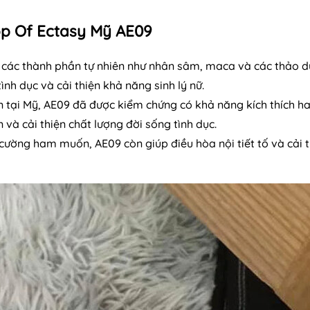
p Of Ectasy Mỹ AE09
 các thành phần tự nhiên như nhân sâm, maca và các thảo 
h dục và cải thiện khả năng sinh lý nữ.
ển tại Mỹ, AE09 đã được kiểm chứng có khả năng kích thích 
à cải thiện chất lượng đời sống tình dục.
cường ham muốn, AE09 còn giúp điều hòa nội tiết tố và cải t