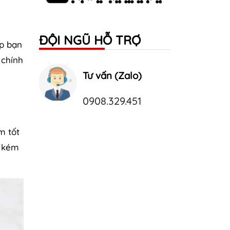
ĐỘI NGŨ HỖ TRỢ
úp bạn
 chính
Tư vấn (Zalo)
0908.329.451
m tốt
g kém