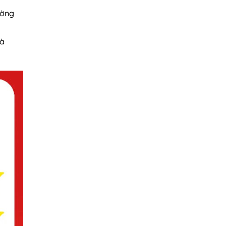
ường
và