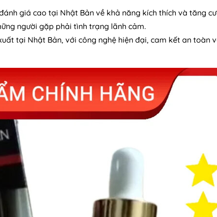
ánh giá cao tại Nhật Bản về khả năng kích thích và tăng c
hững người gặp phải tình trạng lãnh cảm.
uất tại Nhật Bản, với công nghệ hiện đại, cam kết an toàn 