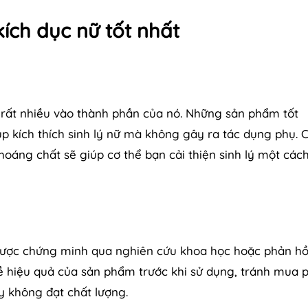
kích dục nữ tốt nhất
 rất nhiều vào thành phần của nó. Những sản phẩm tốt
p kích thích sinh lý nữ mà không gây ra tác dụng phụ. 
oáng chất sẽ giúp cơ thể bạn cải thiện sinh lý một cách
được chứng minh qua nghiên cứu khoa học hoặc phản hồi
về hiệu quả của sản phẩm trước khi sử dụng, tránh mua 
 không đạt chất lượng.