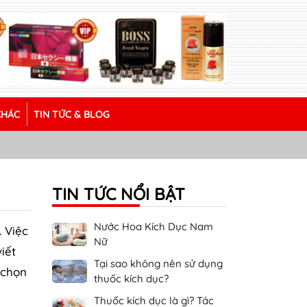
KHÁC
TIN TỨC & BLOG
TIN TỨC NỔI BẬT
Nước Hoa Kích Dục Nam
 Việc
Nữ
iết
Tại sao không nên sử dụng
 chọn
thuốc kích dục?
Thuốc kích dục là gì? Tác