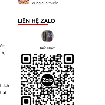
dụng của thuốc...
LIÊN HỆ ZALO
Các
 tự
 tích
phải