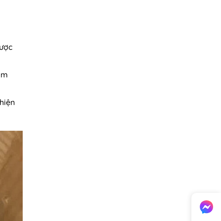
dược
ham
hiện