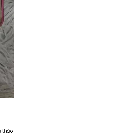
ạ thảo