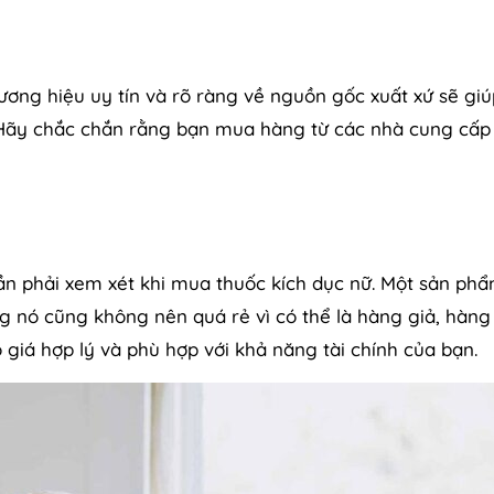
hương hiệu uy tín và rõ ràng về nguồn gốc xuất xứ sẽ gi
 Hãy chắc chắn rằng bạn mua hàng từ các nhà cung cấp
ần phải xem xét khi mua thuốc kích dục nữ. Một sản phẩ
ng nó cũng không nên quá rẻ vì có thể là hàng giả, hàn
giá hợp lý và phù hợp với khả năng tài chính của bạn.