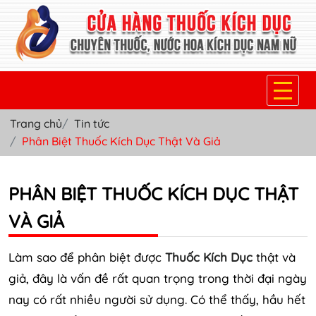
Trang chủ
Tin tức
TRANG CHỦ
Phân Biệt Thuốc Kích Dục Thật Và Giả
THUỐC KÍCH DỤC NỮ
PHÂN BIỆT THUỐC KÍCH DỤC THẬT
THUỐC NƯỚC KÍCH DỤC NAM
VÀ GIẢ
THUỐC VIÊN KÍCH DỤC NAM
SẢN PHẨM KHÁC
Làm sao để phân biệt được
Thuốc Kích Dục
thật và
giả, đây là vấn đề rất quan trọng trong thời đại ngày
TIN TỨC & BLOG
nay có rất nhiều người sử dụng. Có thể thấy, hầu hết