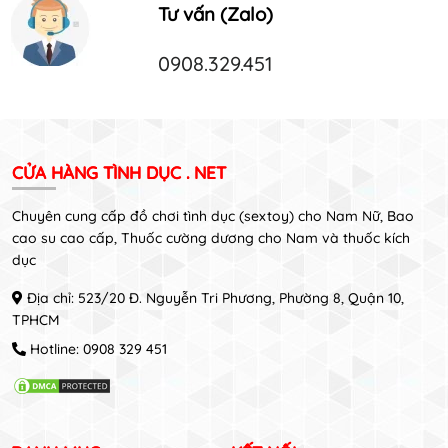
Tư vấn (Zalo)
0908.329.451
CỬA HÀNG TÌNH DỤC . NET
Chuyên cung cấp đồ chơi tình dục (sextoy) cho Nam Nữ, Bao
cao su cao cấp, Thuốc cường dương cho Nam và thuốc kích
dục
Địa chỉ: 523/20 Đ. Nguyễn Tri Phương, Phường 8, Quận 10,
TPHCM
Hotline:
0908 329 451