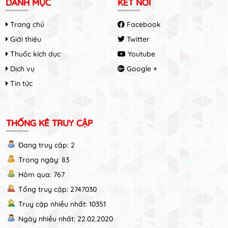
DANH MỤC
KẾT NỐI
Trang chủ
Facebook
Giới thiệu
Twitter
Thuốc kích dục
Youtube
Dịch vụ
Google +
Tin tức
THỐNG KÊ TRUY CẬP
Đang truy cập: 2
Trong ngày: 83
Hôm qua: 767
Tổng truy cập: 2747030
Truy cập nhiều nhất: 10351
Ngày nhiều nhất: 22.02.2020