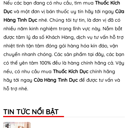
Nếu các bạn đang có nhu cầu, tìm mua
Thuốc Kích
Dục
và một đơn vị bán thuốc uy tín hãy tới ngay
Cửa
Hàng Tình Dục
nhé. Chúng tôi tự tin, là đơn vị đã có
nhiều năm kinh nghiệm trong lĩnh vực này. Nắm bắt
được tâm lý đa số Khách Hàng, dịch vụ tư vấn hỗ trợ
nhiệt tình tận tâm đóng gói hàng hóa kín đáo, vận
chuyển nhanh chóng. Các sản phẩm tại đây, các bạn
có thể yên tâm 100% đều là hàng chính hãng cả. Vậy
nếu, có nhu cầu mua
Thuốc Kích Dục
chính hãng
hãy tới ngay
Cửa Hàng Tình Dục
để được tư vấn và
hỗ trợ nhé.
TIN TỨC NỔI BẬT