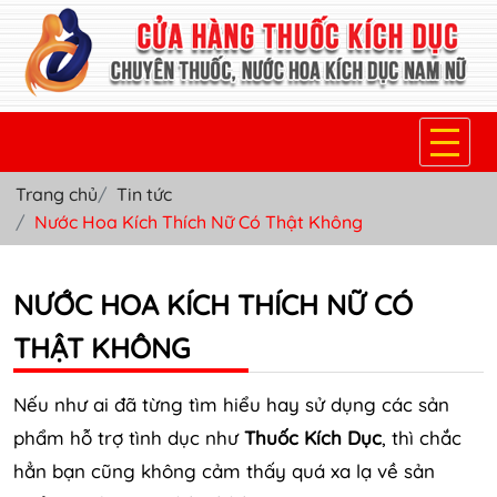
Trang chủ
Tin tức
TRANG CHỦ
Nước Hoa Kích Thích Nữ Có Thật Không
THUỐC KÍCH DỤC NỮ
NƯỚC HOA KÍCH THÍCH NỮ CÓ
THUỐC NƯỚC KÍCH DỤC NAM
THẬT KHÔNG
THUỐC VIÊN KÍCH DỤC NAM
SẢN PHẨM KHÁC
Nếu như ai đã từng tìm hiểu hay sử dụng các sản
phẩm hỗ trợ tình dục như
Thuốc Kích Dục
, thì chắc
TIN TỨC & BLOG
hẳn bạn cũng không cảm thấy quá xa lạ về sản