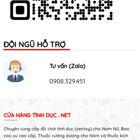
ĐỘI NGŨ HỖ TRỢ
Tư vấn (Zalo)
0908.329.451
CỬA HÀNG TÌNH DỤC . NET
Chuyên cung cấp đồ chơi tình dục (sextoy) cho Nam Nữ, Bao
cao su cao cấp, Thuốc cường dương cho Nam và thuốc kích