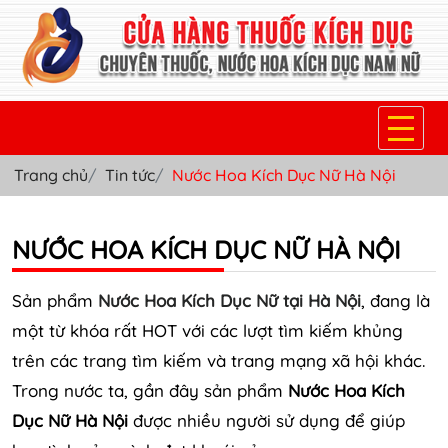
Trang chủ
Tin tức
Nước Hoa Kích Dục Nữ Hà Nội
TRANG CHỦ
THUỐC KÍCH DỤC NỮ
NƯỚC HOA KÍCH DỤC NỮ HÀ NỘI
THUỐC NƯỚC KÍCH DỤC NAM
Sản phẩm
Nước Hoa Kích Dục Nữ tại Hà Nội
, đang là
THUỐC VIÊN KÍCH DỤC NAM
một từ khóa rất HOT với các lượt tìm kiếm khủng
trên các trang tìm kiếm và trang mạng xã hội khác.
SẢN PHẨM KHÁC
Trong nước ta, gần đây sản phẩm
Nước Hoa Kích
TIN TỨC & BLOG
Dục Nữ Hà Nội
được nhiều người sử dụng để giúp