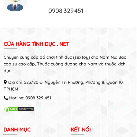
0908.329.451
CỬA HÀNG TÌNH DỤC . NET
Chuyên cung cấp đồ chơi tình dục (sextoy) cho Nam Nữ, Bao
cao su cao cấp, Thuốc cường dương cho Nam và thuốc kích
dục
Địa chỉ: 523/20 Đ. Nguyễn Tri Phương, Phường 8, Quận 10,
TPHCM
Hotline:
0908 329 451
DANH MỤC
KẾT NỐI