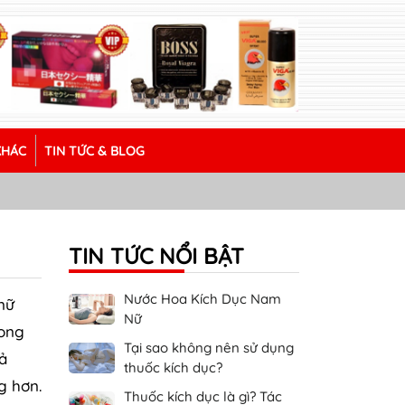
KHÁC
TIN TỨC & BLOG
TIN TỨC NỔI BẬT
Nước Hoa Kích Dục Nam
nữ
Nữ
rong
Tại sao không nên sử dụng
ả
thuốc kích dục?
g hơn.
Thuốc kích dục là gì? Tác