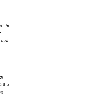
từ lâu
n
u quả
ới
ã thử
g.