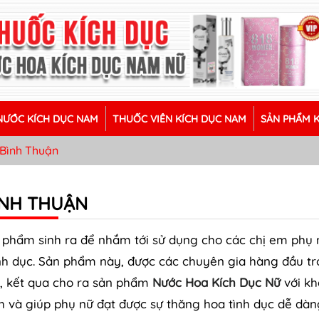
ƯỚC KÍCH DỤC NAM
THUỐC VIÊN KÍCH DỤC NAM
SẢN PHẨM 
Bình Thuận
ÌNH THUẬN
n phẩm sinh ra để nhắm tới sử dụng cho các chị em phụ 
h dục. Sản phẩm này, được các chuyên gia hàng đầu t
ển, kết qua cho ra sản phẩm
Nước Hoa Kích Dục Nữ
với kh
h và giúp phụ nữ đạt được sự thăng hoa tình dục dễ dàn