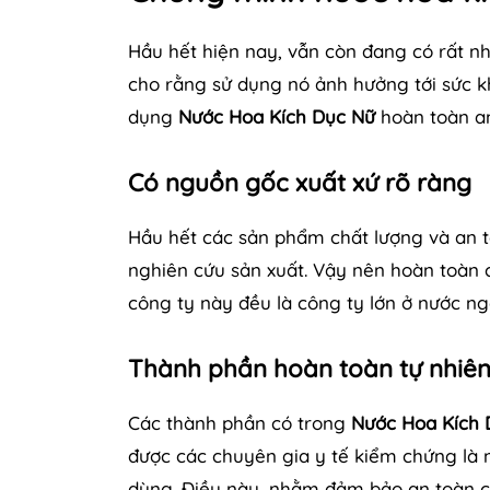
Hầu hết hiện nay, vẫn còn đang có rất n
cho rằng sử dụng nó ảnh hưởng tới sức k
dụng
Nước Hoa Kích Dục Nữ
hoàn toàn an
Có nguồn gốc xuất xứ rõ ràng
Hầu hết các sản phẩm chất lượng và an t
nghiên cứu sản xuất. Vậy nên hoàn toàn 
công ty này đều là công ty lớn ở nước ngo
Thành phần hoàn toàn tự nhiê
Các thành phần có trong
Nước Hoa Kích 
được các chuyên gia y tế kiểm chứng là 
dùng. Điều này, nhằm đảm bảo an toàn c