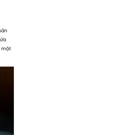
sản
cửa
n một