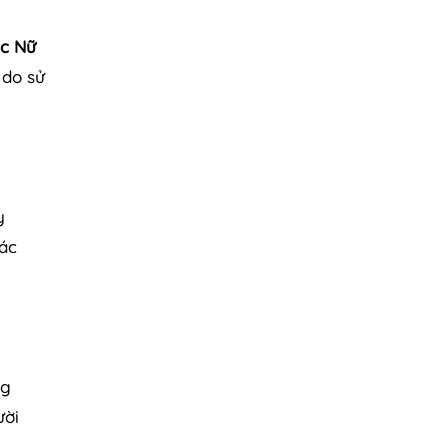
c Nữ
 do sử
y
các
ng
ười