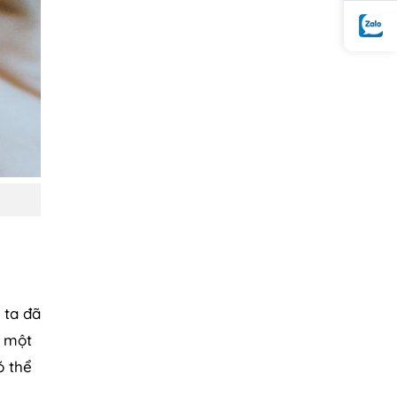
 ta đã
ừ một
ó thể