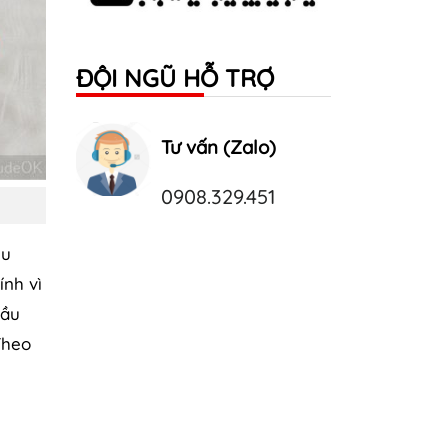
ĐỘI NGŨ HỖ TRỢ
Tư vấn (Zalo)
0908.329.451
ều
ính vì
cầu
Theo