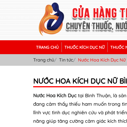
TRANG CHỦ
THUỐC KÍCH DỤC NỮ
THUỐC N
Trang chủ
Tin tức
Nước Hoa Kích Dục Nữ 
NƯỚC HOA KÍCH DỤC NỮ B
Nước Hoa Kích Dục
tại Bình Thuận, là sả
đang cảm thấy thiếu ham muốn trong tìn
lĩnh vực tình dục nghiên cứu và phát tri
năng giúp tăng cường cảm giác kích thíc