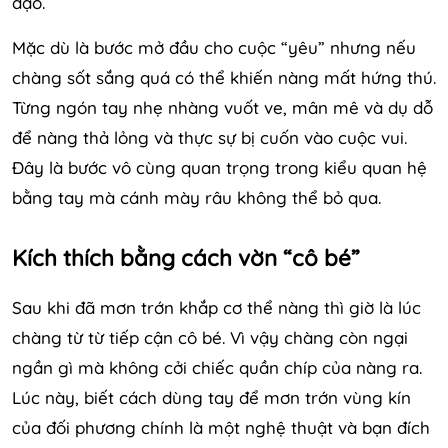
đạo.
Mặc dù là bước mở đầu cho cuộc “yêu” nhưng nếu
chàng sốt sắng quá có thể khiến nàng mất hứng thú.
Từng ngón tay nhẹ nhàng vuốt ve, mân mê và dụ dỗ
để nàng thả lỏng và thực sự bị cuốn vào cuộc vui.
Đây là bước vô cùng quan trọng trong kiểu quan hệ
bằng tay mà cánh mày râu không thể bỏ qua.
Kích thích bằng cách vờn “cô bé”
Sau khi đã mơn trớn khắp cơ thể nàng thì giờ là lúc
chàng từ từ tiếp cận cô bé. Vì vậy chàng còn ngại
ngần gì mà không cởi chiếc quần chíp của nàng ra.
Lúc này, biết cách dùng tay để mơn trớn vùng kín
của đối phương chính là một nghệ thuật và bạn đích