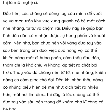
thị là một nghệ sĩ.
Đầu tiên, các chàng sẽ dùng tay của mình để vuốt
ve và mơn trớn khu vực xung quanh cô bé một cách
nhẹ nhàng, từ từ và chậm rãi. Điều này sẽ giúp bạn
tình dần dần cảm nhận được sự hưng phấn và khoái
cảm. Nên nhớ, bạn chưa nên vội vàng đưa tay vào
sâu bên trong âm đạo, việc quá nóng vội có thể
khiến nàng mất đi hưng phấn, cảm thấy đau đớn,
thậm chí là khó chịu vì không kịp tiết ra chất bôi
trơn. Thay vào đó chàng nên từ từ, nhẹ nhàng, khiến
nàng có cảm giác chờ đợi. Đến khi nhận thấy nàng
có những biểu hiện đê mê như: dịch tiết ra nhiều
hơn, mắt hơi lim dim… thì đây là lúc chàng có thể
đưa tay vào sâu bên trong để khám phá kĩ càng cô
bé hơn.