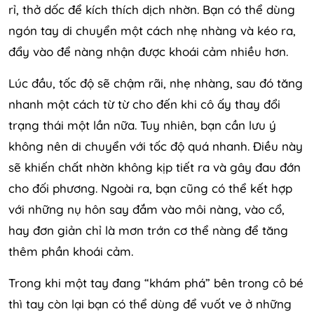
rỉ, thở dốc để kích thích dịch nhờn. Bạn có thể dùng
ngón tay di chuyển một cách nhẹ nhàng và kéo ra,
đẩy vào để nàng nhận được khoái cảm nhiều hơn.
Lúc đầu, tốc độ sẽ chậm rãi, nhẹ nhàng, sau đó tăng
nhanh một cách từ từ cho đến khi cô ấy thay đổi
trạng thái một lần nữa. Tuy nhiên, bạn cần lưu ý
không nên di chuyển với tốc độ quá nhanh. Điều này
sẽ khiến chất nhờn không kịp tiết ra và gây đau đớn
cho đối phương. Ngoài ra, bạn cũng có thể kết hợp
với những nụ hôn say đắm vào môi nàng, vào cổ,
hay đơn giản chỉ là mơn trớn cơ thể nàng để tăng
thêm phần khoái cảm.
Trong khi một tay đang “khám phá” bên trong cô bé
thì tay còn lại bạn có thể dùng để vuốt ve ở những