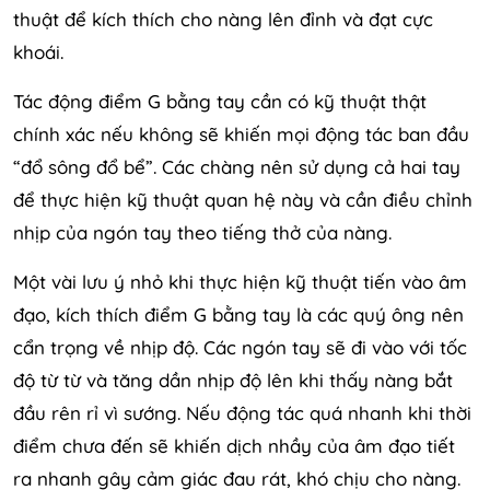
thuật để kích thích cho nàng lên đỉnh và đạt cực
khoái.
Tác động điểm G bằng tay cần có kỹ thuật thật
chính xác nếu không sẽ khiến mọi động tác ban đầu
“đổ sông đổ bể”. Các chàng nên sử dụng cả hai tay
để thực hiện kỹ thuật quan hệ này và cần điều chỉnh
nhịp của ngón tay theo tiếng thở của nàng.
Một vài lưu ý nhỏ khi thực hiện kỹ thuật tiến vào âm
đạo, kích thích điểm G bằng tay là các quý ông nên
cẩn trọng về nhịp độ. Các ngón tay sẽ đi vào với tốc
độ từ từ và tăng dần nhịp độ lên khi thấy nàng bắt
đầu rên rỉ vì sướng. Nếu động tác quá nhanh khi thời
điểm chưa đến sẽ khiến dịch nhầy của âm đạo tiết
ra nhanh gây cảm giác đau rát, khó chịu cho nàng.