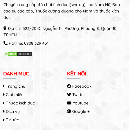
Chuyên cung cấp đồ chơi tình dục (sextoy) cho Nam Nữ, Bao
cao su cao cấp, Thuốc cường dương cho Nam và thuốc kích
dục
Địa chỉ: 523/20 Đ. Nguyễn Tri Phương, Phường 8, Quận 10,
TPHCM
Hotline:
0908 329 451
DANH MỤC
KẾT NỐI
Trang chủ
Facebook
Giới thiệu
Twitter
Thuốc kích dục
Youtube
Dịch vụ
Google +
Tin tức