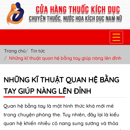
Trang chủ
Tin tức
TRANG CHỦ
Những kĩ thuật quan hệ bằng tay giúp nàng lên đỉnh
THUỐC KÍCH DỤC NỮ
NHỮNG KĨ THUẬT QUAN HỆ BẰNG
THUỐC NƯỚC KÍCH DỤC NAM
TAY GIÚP NÀNG LÊN ĐỈNH
THUỐC VIÊN KÍCH DỤC NAM
SẢN PHẨM KHÁC
Quan hệ bằng tay là một hình thức khá mới mẻ
trong chuyện phòng the. Tuy nhiên, đây lại là kiểu
TIN TỨC & BLOG
quan hệ khiến nhiều cô nang sung sướng và thỏa