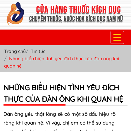
Trang chủ
Tin tức
TRANG CHỦ
Những biểu hiện tình yêu đích thực của đàn ông khi
quan hệ
THUỐC KÍCH DỤC NỮ
THUỐC NƯỚC KÍCH DỤC NAM
NHỮNG BIỂU HIỆN TÌNH YÊU ĐÍCH
THUỐC VIÊN KÍCH DỤC NAM
THỰC CỦA ĐÀN ÔNG KHI QUAN HỆ
SẢN PHẨM KHÁC
Đàn ông yêu thật lòng sẽ có một số dấu hiệu rõ
TIN TỨC & BLOG
ràng khi quan hệ. Vì vậy, chị em có thể sử dụng