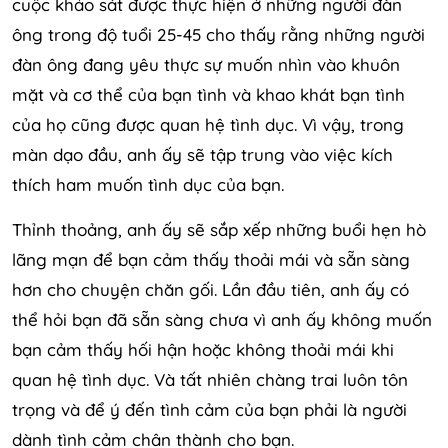
cuộc khảo sát được thực hiện ở những người đàn
ông trong độ tuổi 25-45 cho thấy rằng những người
đàn ông đang yêu thực sự muốn nhìn vào khuôn
mặt và cơ thể của bạn tình và khao khát bạn tình
của họ cũng được quan hệ tình dục. Vì vậy, trong
màn dạo đầu, anh ấy sẽ tập trung vào việc kích
thích ham muốn tình dục của bạn.
Thỉnh thoảng, anh ấy sẽ sắp xếp những buổi hẹn hò
lãng mạn để bạn cảm thấy thoải mái và sẵn sàng
hơn cho chuyện chăn gối. Lần đầu tiên, anh ấy có
thể hỏi bạn đã sẵn sàng chưa vì anh ấy không muốn
bạn cảm thấy hối hận hoặc không thoải mái khi
quan hệ tình dục. Và tất nhiên chàng trai luôn tôn
trọng và để ý đến tình cảm của bạn phải là người
dành tình cảm chân thành cho bạn.