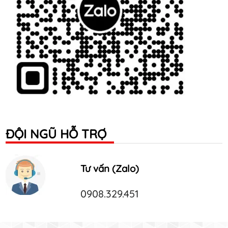
ĐỘI NGŨ HỖ TRỢ
Tư vấn (Zalo)
0908.329.451