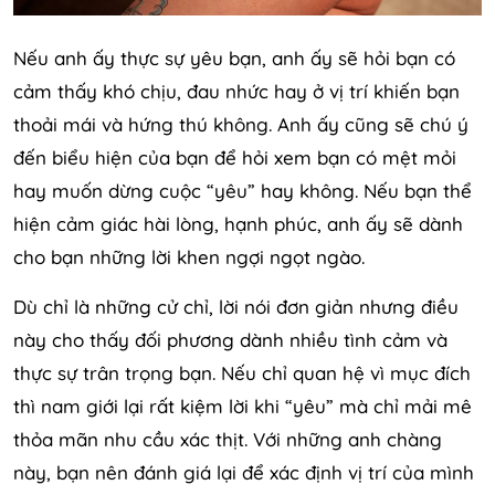
Nếu anh ấy thực sự yêu bạn, anh ấy sẽ hỏi bạn có
cảm thấy khó chịu, đau nhức hay ở vị trí khiến bạn
thoải mái và hứng thú không. Anh ấy cũng sẽ chú ý
đến biểu hiện của bạn để hỏi xem bạn có mệt mỏi
hay muốn dừng cuộc “yêu” hay không. Nếu bạn thể
hiện cảm giác hài lòng, hạnh phúc, anh ấy sẽ dành
cho bạn những lời khen ngợi ngọt ngào.
Dù chỉ là những cử chỉ, lời nói đơn giản nhưng điều
này cho thấy đối phương dành nhiều tình cảm và
thực sự trân trọng bạn. Nếu chỉ quan hệ vì mục đích
thì nam giới lại rất kiệm lời khi “yêu” mà chỉ mải mê
thỏa mãn nhu cầu xác thịt. Với những anh chàng
này, bạn nên đánh giá lại để xác định vị trí của mình