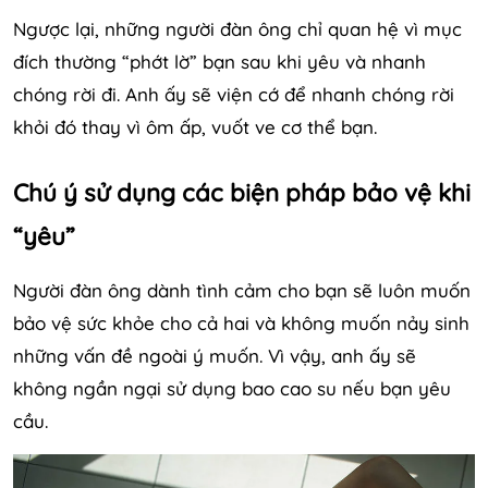
Ngược lại, những người đàn ông chỉ quan hệ vì mục
đích thường “phớt lờ” bạn sau khi yêu và nhanh
chóng rời đi. Anh ấy sẽ viện cớ để nhanh chóng rời
khỏi đó thay vì ôm ấp, vuốt ve cơ thể bạn.
Chú ý sử dụng các biện pháp bảo vệ khi
“yêu”
Người đàn ông dành tình cảm cho bạn sẽ luôn muốn
bảo vệ sức khỏe cho cả hai và không muốn nảy sinh
những vấn đề ngoài ý muốn. Vì vậy, anh ấy sẽ
không ngần ngại sử dụng bao cao su nếu bạn yêu
cầu.