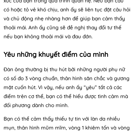
xúc của bạn trong quá trình quan hệ. Nếu bạn cau
có hoặc tỏ vẻ khó chịu, anh ấy sẽ liên tục đặt câu hỏi
và chủ động nhẹ nhàng hơn để giúp bạn cảm thấy
thoải mái. Anh ấy cũng sẽ đề nghị thay đổi tư thế
nếu bạn không thoải mái và đau đớn.
Yêu những khuyết điểm của mình
Đàn ông thường bị thu hút bởi những người phụ nữ
có số đo 3 vòng chuẩn, thân hình săn chắc và gương
mặt cuốn hút. Vì vậy, nếu anh ấy “yêu” tất cả các
điểm trên cơ thể, bạn có thể hiểu được tình cảm mà
đối phương dành cho mình.
Bạn có thể cảm thấy thiếu tự tin với làn da nhiều
mụn, thân hình mũm mĩm, vòng 1 khiêm tốn và vòng