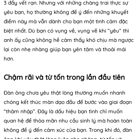
3 đầy vết rạn. Nhưng với những chàng trai thực sự
yêu bạn, họ thường không để ý đến những khuyết
điểm này mà vẫn dành cho bạn một tình cảm đặc
biệt nhất. Dù bạn có vụng về, vụng về khi “yêu” thì
anh ấy cũng không hề cảm thấy khó chịu mà ngược
lại còn nhẹ nhàng giúp bạn yên tâm và thoải mái
hơn.
Chậm rãi và từ tốn trong lần đầu tiên
Đàn ông chưa yêu thật lòng thường muốn nhanh
chóng kết thúc màn dạo đầu để bước vào giai đoạn
“thâm nhập”. Đây là dấu hiệu bạn tình chỉ muốn
quan hệ để thỏa mãn nhu cầu sinh lý mà hoàn toàn
không để ý đến cảm xúc của bạn. Trong khi đó, đàn