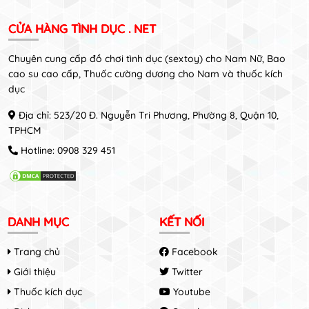
CỬA HÀNG TÌNH DỤC . NET
Chuyên cung cấp đồ chơi tình dục (sextoy) cho Nam Nữ, Bao
cao su cao cấp, Thuốc cường dương cho Nam và thuốc kích
dục
Địa chỉ: 523/20 Đ. Nguyễn Tri Phương, Phường 8, Quận 10,
TPHCM
Hotline:
0908 329 451
DANH MỤC
KẾT NỐI
Trang chủ
Facebook
Giới thiệu
Twitter
Thuốc kích dục
Youtube