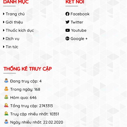
DANH MỤC
KẾT NỐI
Trang chủ
Facebook
Giới thiệu
Twitter
Thuốc kích dục
Youtube
Dịch vụ
Google +
Tin tức
THỐNG KÊ TRUY CẬP
Đang truy cập: 4
Trong ngày: 168
Hôm qua: 646
Tổng truy cập: 2743313
Truy cập nhiều nhất: 10351
Ngày nhiều nhất: 22.02.2020