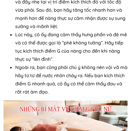
và đẩy nhẹ tại vị trí điểm kích thích đó với tốc độ
vừa phải. Sau đó, bạn hãy tăng tốc nhanh hơn và
mạnh hơn để nàng thực sự cảm nhận được sự sung
sướng và mãnh liệt.
Lúc này, cô ấy đang cảm thấy hưng phấn và đê mê
và có thể được gọi là “phê không tưởng”. Hãy tiếp
tục kích thích điểm G của nàng cho đến khi nàng
thực sự “lên đỉnh”.
Ngoài ra, bạn cũng phải chú ý không nên vội vã mà
hãy từ từ để nước nhờn chảy ra. Nếu bạn kích thích
điểm G nhanh quá, cô ấy có thể cảm thấy đau và
rất rát âm đạo.