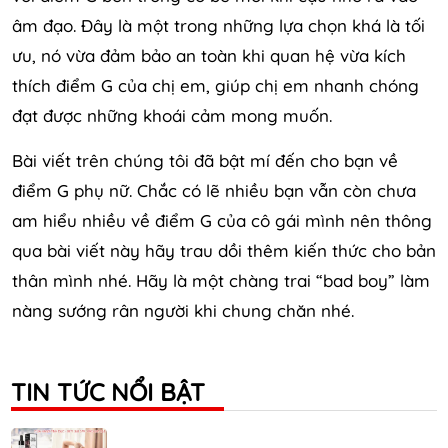
âm đạo. Đây là một trong những lựa chọn khá là tối
ưu, nó vừa đảm bảo an toàn khi quan hệ vừa kích
thích điểm G của chị em, giúp chị em nhanh chóng
đạt được những khoái cảm mong muốn.
Bài viết trên chúng tôi đã bật mí đến cho bạn về
điểm G phụ nữ. Chắc có lẽ nhiều bạn vẫn còn chưa
am hiểu nhiều về điểm G của cô gái mình nên thông
qua bài viết này hãy trau dồi thêm kiến thức cho bản
thân mình nhé. Hãy là một chàng trai “bad boy” làm
nàng sướng rân người khi chung chăn nhé.
TIN TỨC NỔI BẬT