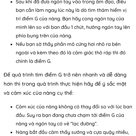
Sau khi đã đưa ngón tay vào trong âm đạo, điều
bạn cần làm ngay lúc này là dò tìm thám hiểm vị
trí điểm G của nàng. Bạn hãy cong ngón tay của
mình lên so với ban đầu 1 chút, hướng ngón tay lên
phía bụng trên của nàng.
Nếu bạn sờ thấy phần mô cứng hơi nhô ra bên
ngoài và kèm theo đó là cảm giác thô ráp thì đó
chính là điểm G.
Để quá trình tìm điểm G trở nên nhanh và dễ dàng
hơn thì trong quá trình thực hiện hãy để ý sắc mặt
và cảm xúc của nàng cụ thể:
Cảm xúc của nàng không có thay đổi so với lúc ban
đầu. Suy ra bạn đang chưa chạm tới điểm G của
nàng và ngón tay có vẻ “lạc đường”.
Nàng bắt đầu cảm thấy sướng và cựa quậy nhiều,