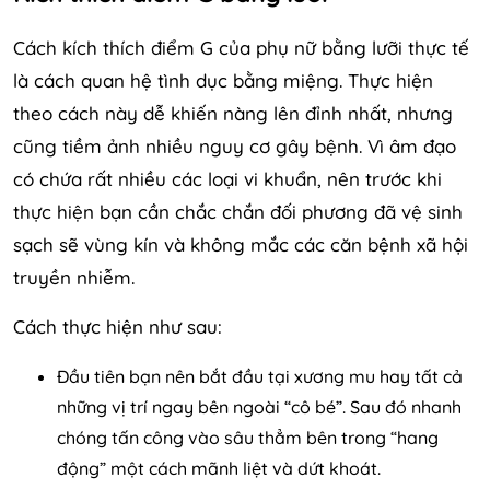
Cách kích thích điểm G của phụ nữ bằng lưỡi thực tế
là cách quan hệ tình dục bằng miệng. Thực hiện
theo cách này dễ khiến nàng lên đỉnh nhất, nhưng
cũng tiềm ảnh nhiều nguy cơ gây bệnh. Vì âm đạo
có chứa rất nhiều các loại vi khuẩn, nên trước khi
thực hiện bạn cần chắc chắn đối phương đã vệ sinh
sạch sẽ vùng kín và không mắc các căn bệnh xã hội
truyền nhiễm.
Cách thực hiện như sau:
Đầu tiên bạn nên bắt đầu tại xương mu hay tất cả
những vị trí ngay bên ngoài “cô bé”. Sau đó nhanh
chóng tấn công vào sâu thẳm bên trong “hang
động” một cách mãnh liệt và dứt khoát.