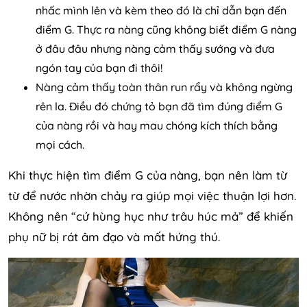
nhấc mình lên và kèm theo đó là chỉ dẫn bạn đến
điểm G. Thực ra nàng cũng không biết điểm G nàng
ở đâu đâu nhưng nàng cảm thấy sướng và đưa
ngón tay của bạn đi thôi!
Nàng cảm thấy toàn thân run rẩy và không ngừng
rên la. Điều đó chứng tỏ bạn đã tìm đúng điểm G
của nàng rồi và hay mau chóng kích thích bằng
mọi cách.
Khi thực hiện tìm điểm G của nàng, bạn nên làm từ
từ để nước nhờn chảy ra giúp mọi việc thuận lợi hơn.
Không nên “cứ hùng hục như trâu húc mả” để khiến
phụ nữ bị rát âm đạo và mất hứng thú.