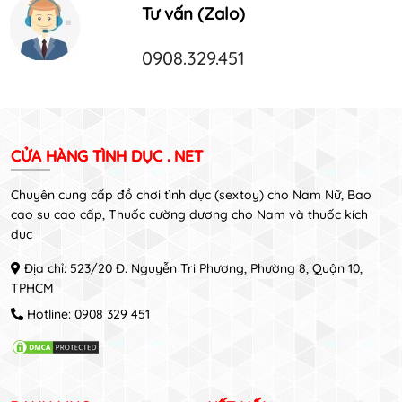
Tư vấn (Zalo)
0908.329.451
CỬA HÀNG TÌNH DỤC . NET
Chuyên cung cấp đồ chơi tình dục (sextoy) cho Nam Nữ, Bao
cao su cao cấp, Thuốc cường dương cho Nam và thuốc kích
dục
Địa chỉ: 523/20 Đ. Nguyễn Tri Phương, Phường 8, Quận 10,
TPHCM
Hotline:
0908 329 451