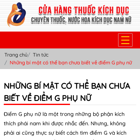
Trang chủ
Tin tức
TRANG CHỦ
Những bí mật có thể bạn chưa biết về điểm G phụ nữ
THUỐC KÍCH DỤC NỮ
NHỮNG BÍ MẬT CÓ THỂ BẠN CHƯA
THUỐC NƯỚC KÍCH DỤC NAM
BIẾT VỀ ĐIỂM G PHỤ NỮ
THUỐC VIÊN KÍCH DỤC NAM
SẢN PHẨM KHÁC
Điểm G phụ nữ là một trong những bộ phận kích
thích phái nam khi được nhắc đến. Nhưng, không
TIN TỨC & BLOG
phải ai cũng thực sự biết cách tìm điểm G và kích