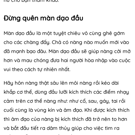
Đừng quên màn dạo đầu
Màn dạo đầu là một tuyệt chiêu vô cùng ghê gớm
cho các chàng đấy. Chả có nàng nào muốn mới vào
đã mạnh bạo đâu. Màn dạo đầu sẽ giúp nàng cởi mở
hơn và mau chóng đưa hai người hòa nhập vào cuộc
vui theo cách tự nhiên nhất.
Hãy hôn nàng thật sâu lên môi nàng rồi kéo dài
khắp cơ thể, dùng đầu lưỡi kích thích các điểm nhạy
cảm trên cơ thể nàng như: như cổ, sau, gáy, tai rồi
cuối cùng là vùng kín và âm đạo. Khi được kích thích
thì âm đạo của nàng bị kích thích đã trở nên to hơn
và bắt đầu tiết ra dâm thủy giúp cho việc tìm ra