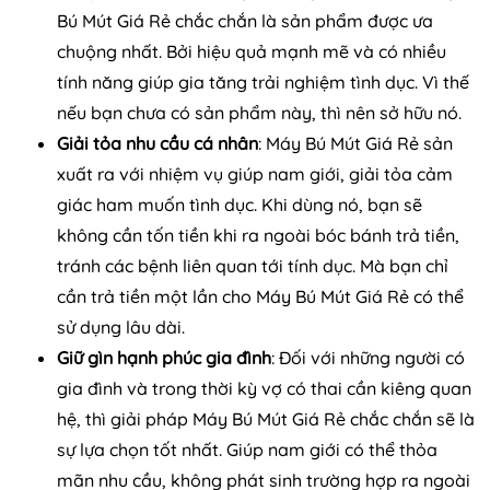
Bú Mút Giá Rẻ chắc chắn là sản phẩm được ưa
chuộng nhất. Bởi hiệu quả mạnh mẽ và có nhiều
tính năng giúp gia tăng trải nghiệm tình dục. Vì thế
nếu bạn chưa có sản phẩm này, thì nên sở hữu nó.
Giải tỏa nhu cầu cá nhân
: Máy Bú Mút Giá Rẻ sản
xuất ra với nhiệm vụ giúp nam giới, giải tỏa cảm
giác ham muốn tình dục. Khi dùng nó, bạn sẽ
không cần tốn tiền khi ra ngoài bóc bánh trả tiền,
tránh các bệnh liên quan tới tính dục. Mà bạn chỉ
cần trả tiền một lần cho Máy Bú Mút Giá Rẻ có thể
sử dụng lâu dài.
Giữ gìn hạnh phúc gia đình
: Đối với những người có
gia đình và trong thời kỳ vợ có thai cần kiêng quan
hệ, thì giải pháp Máy Bú Mút Giá Rẻ chắc chắn sẽ là
sự lựa chọn tốt nhất. Giúp nam giới có thể thỏa
mãn nhu cầu, không phát sinh trường hợp ra ngoài