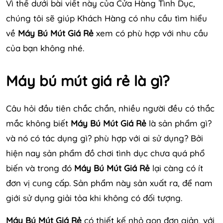
Vì thế dưới bài viết này của Cửa Hàng Tình Dục,
chúng tôi sẽ giúp Khách Hàng có nhu cầu tìm hiểu
về
Máy Bú Mút Giá Rẻ
xem có phù hợp với nhu cầu
của bạn không nhé.
Máy bú mút giá rẻ là gì?
Câu hỏi đầu tiên chắc chắn, nhiều người đều có thắc
mắc không biết
Máy Bú Mút Giá Rẻ
là sản phẩm gì?
và nó có tác dụng gì? phù hợp với ai sử dụng? Bởi
hiện nay sản phẩm đồ chơi tình dục chưa quá phổ
biến và trong đó
Máy Bú Mút Giá Rẻ
lại càng có ít
đơn vị cung cấp. Sản phẩm này sản xuất ra, để nam
giới sử dụng giải tỏa khi không có đối tượng.
Máy Bú Mút Giá Rẻ
có thiết kế nhỏ gọn đơn giản, với