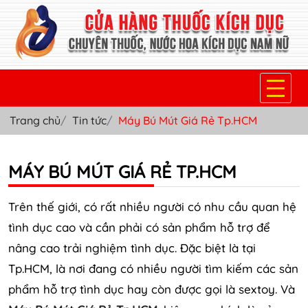
Trang chủ
Tin tức
Máy Bú Mút Giá Rẻ Tp.HCM
TRANG CHỦ
THUỐC KÍCH DỤC NỮ
MÁY BÚ MÚT GIÁ RẺ TP.HCM
THUỐC NƯỚC KÍCH DỤC NAM
Trên thế giới, có rất nhiều người có nhu cầu quan hệ
THUỐC VIÊN KÍCH DỤC NAM
tình dục cao và cần phải có sản phẩm hỗ trợ để
nâng cao trải nghiệm tình dục. Đặc biệt là tại
SẢN PHẨM KHÁC
Tp.HCM, là nơi đang có nhiều người tìm kiếm các sản
TIN TỨC & BLOG
phẩm hỗ trợ tình dục hay còn được gọi là sextoy. Và