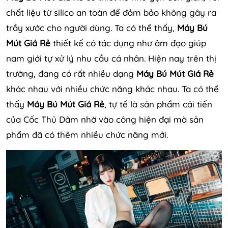
chất liệu từ silico an toàn để đảm bảo không gây ra
trầy xước cho người dùng. Ta có thể thấy,
Máy Bú
Mút Giá Rẻ
thiết kế có tác dụng như âm đạo giúp
nam giới tự xử lý nhu cầu cá nhân. Hiện nay trên thị
trường, đang có rất nhiều dạng
Máy Bú Mút Giá Rẻ
khác nhau với nhiều chức năng khác nhau. Ta có thể
thấy
Máy Bú Mút Giá Rẻ
, tự tế là sản phẩm cải tiến
của Cốc Thủ Dâm nhờ vào công hiện đại mà sản
phẩm đã có thêm nhiều chức năng mới.