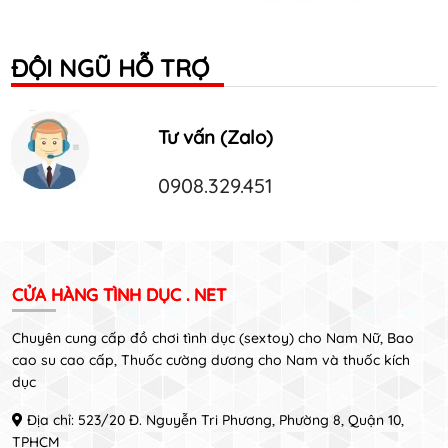
ĐỘI NGŨ HỖ TRỢ
Tư vấn (Zalo)
0908.329.451
CỬA HÀNG TÌNH DỤC . NET
Chuyên cung cấp đồ chơi tình dục (sextoy) cho Nam Nữ, Bao
cao su cao cấp, Thuốc cường dương cho Nam và thuốc kích
dục
Địa chỉ: 523/20 Đ. Nguyễn Tri Phương, Phường 8, Quận 10,
TPHCM