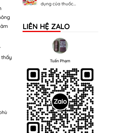
dụng của thuốc...
n
thông
LIÊN HỆ ZALO
 cảm
ư
 thấy
 phù