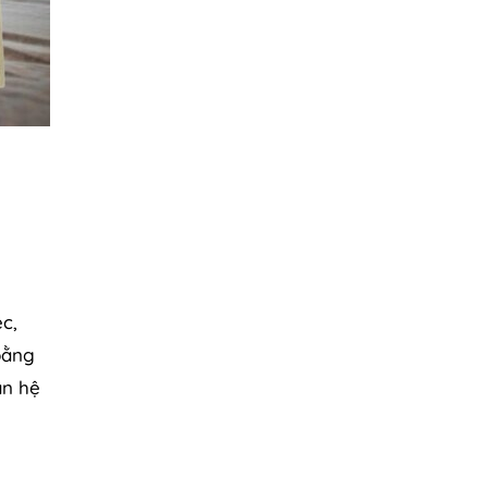
c,
 bằng
an hệ