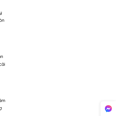
y
còn
ãn
cải
iảm
ợ