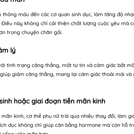
ưu thông máu đến các cơ quan sinh dục, làm tăng độ nhạ
Điều này không chỉ cải thiện chất lượng cuộc yêu mà 
hơn trong chuyện chăn gối.
âm lý
i tình trạng căng thẳng, mất tự tin và cảm giác bất m
 giúp giảm căng thẳng, mang lại cảm giác thoải mái và 
sinh hoặc giai đoạn tiền mãn kinh
n mãn kinh, cơ thể phụ nữ trải qua nhiều thay đổi, làm g
kích dục không chỉ giúp cân bằng hormone mà còn hỗ tr
i sống viên mãn hơn.