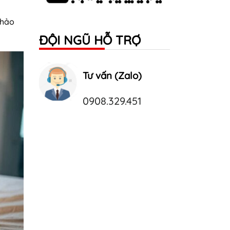
thảo
ĐỘI NGŨ HỖ TRỢ
Tư vấn (Zalo)
0908.329.451