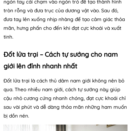
ngón tay cái chạm vào ngón trỏ để tạo thành hình
tròn rỗng và đưa trục của dương vật vào. Sau đó,
đưa tay lên xuống nhịp nhàng để tạo cảm giác thỏa
mãn, hưng phấn cho đến khi đạt cực khoái và xuất
tinh.
Đốt lửa trại – Cách tự sướng cho nam
giới lên đỉnh nhanh nhất
Đốt lửa trại là cách thủ dâm nam giới không nên bỏ
qua. Theo nhiều nam giới, cách tự sướng này giúp
cậu nhỏ cương cứng nhanh chóng, đạt cực khoái chỉ
sau vài phút và dễ dàng thỏa mãn những ham muốn
bị dồn nén.