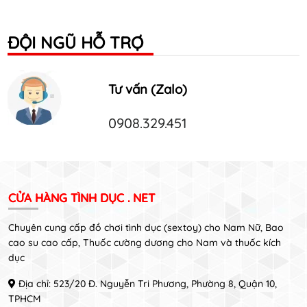
ĐỘI NGŨ HỖ TRỢ
Tư vấn (Zalo)
0908.329.451
CỬA HÀNG TÌNH DỤC . NET
Chuyên cung cấp đồ chơi tình dục (sextoy) cho Nam Nữ, Bao
cao su cao cấp, Thuốc cường dương cho Nam và thuốc kích
dục
Địa chỉ: 523/20 Đ. Nguyễn Tri Phương, Phường 8, Quận 10,
TPHCM