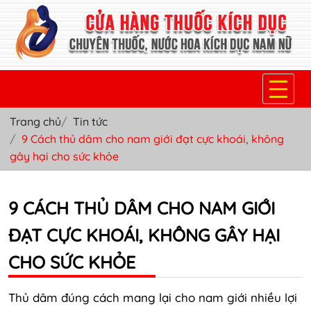
Trang chủ
Tin tức
TRANG CHỦ
9 Cách thủ dâm cho nam giới đạt cực khoái, không
gây hại cho sức khỏe
THUỐC KÍCH DỤC NỮ
THUỐC NƯỚC KÍCH DỤC NAM
9 CÁCH THỦ DÂM CHO NAM GIỚI
THUỐC VIÊN KÍCH DỤC NAM
ĐẠT CỰC KHOÁI, KHÔNG GÂY HẠI
SẢN PHẨM KHÁC
CHO SỨC KHỎE
TIN TỨC & BLOG
Thủ dâm đúng cách mang lại cho nam giới nhiều lợi