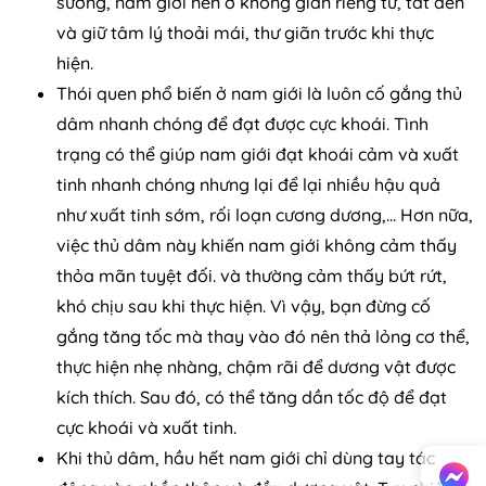
sướng, nam giới nên ở không gian riêng tư, tắt đèn
và giữ tâm lý thoải mái, thư giãn trước khi thực
hiện.
Thói quen phổ biến ở nam giới là luôn cố gắng thủ
dâm nhanh chóng để đạt được cực khoái. Tình
trạng có thể giúp nam giới đạt khoái cảm và xuất
tinh nhanh chóng nhưng lại để lại nhiều hậu quả
như xuất tinh sớm, rối loạn cương dương,… Hơn nữa,
việc thủ dâm này khiến nam giới không cảm thấy
thỏa mãn tuyệt đối. và thường cảm thấy bứt rứt,
khó chịu sau khi thực hiện. Vì vậy, bạn đừng cố
gắng tăng tốc mà thay vào đó nên thả lỏng cơ thể,
thực hiện nhẹ nhàng, chậm rãi để dương vật được
kích thích. Sau đó, có thể tăng dần tốc độ để đạt
cực khoái và xuất tinh.
Khi thủ dâm, hầu hết nam giới chỉ dùng tay tác