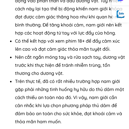
động vào phần thân và đầu dương vật. Tuy nhiên,
cách này lại tạo thế bị động khiến nam giới không
đạt được cảm giác thăng hoa như khi quan hệ như
bình thường. Để tăng khoái cảm, nam giới nên kết
hợp các hoạt động từ tay với lực đẩy của hông.
Có thể kết hợp với xem phim 18+ để đẩy cảm xúc
lên cao và đạt cảm giác thỏa mãn tuyệt đối.
Nên cắt ngắn móng tay và rửa sạch tay, dương vật
trước khi thực hiện để tránh nhiễm trùng, tổn
thương cho dương vật.
Trên thực tế, đã có rất nhiều trường hợp nam giới
gặp phải những tình huống hy hữu do thủ dâm một
cách thiếu an toàn nào đó. Vì vậy, nam giới cần
cân nhắc khi lựa chọn phương pháp thủ dâm để
đảm bảo an toàn cho sức khỏe, đạt khoái cảm và
thỏa mãn ham muốn.