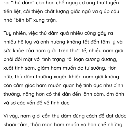
ra, “thủ dâm” còn hạn chế nguy cơ ung thư tuyến
tiền liệt, cải thiện chất lượng giấc ngủ và giúp cậu
nhỏ “bền bỉ” xung trận.
Tuy nhiên, việc thủ dâm quá nhiều cũng gây ra
nhiều hệ lụy và ảnh hưởng không tốt đến tâm lý và
sức khỏe của nam giới. Trên thực tế, nhiều nam giới
phải đối mặt với tình trạng rối loạn cương dương,
xuất tinh sớm, giảm ham muốn do tự sướng. Hơn
nữa, thủ dâm thường xuyên khiến nam giới không
còn cảm giác ham muốn quan hệ tình dục như bình
thường, nặng hơn có thể dẫn đến lãnh cảm, ám ảnh
và sợ các vấn đề về tình dục.
Vì vậy, nam giới cần thủ dâm đúng cách để đạt được
khoái cảm, thỏa mãn ham muốn và hạn chế những