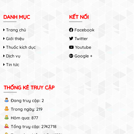
DANH MỤC
KẾT NỐI
Trang chủ
Facebook
Giới thiệu
Twitter
Thuốc kích dục
Youtube
Dịch vụ
Google +
Tin tức
THỐNG KÊ TRUY CẬP
Đang truy cập: 2
Trong ngày: 219
Hôm qua: 877
Tổng truy cập: 2742718