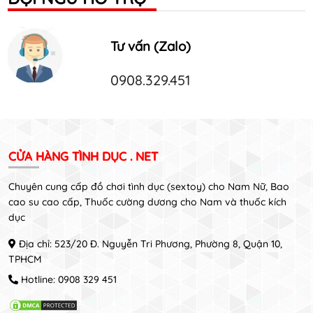
Tư vấn (Zalo)
0908.329.451
CỬA HÀNG TÌNH DỤC . NET
Chuyên cung cấp đồ chơi tình dục (sextoy) cho Nam Nữ, Bao
cao su cao cấp, Thuốc cường dương cho Nam và thuốc kích
dục
Địa chỉ: 523/20 Đ. Nguyễn Tri Phương, Phường 8, Quận 10,
TPHCM
Hotline:
0908 329 451