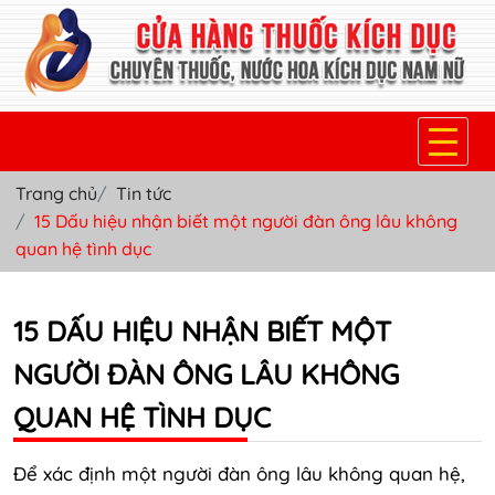
Trang chủ
Tin tức
TRANG CHỦ
15 Dấu hiệu nhận biết một người đàn ông lâu không
quan hệ tình dục
THUỐC KÍCH DỤC NỮ
THUỐC NƯỚC KÍCH DỤC NAM
15 DẤU HIỆU NHẬN BIẾT MỘT
THUỐC VIÊN KÍCH DỤC NAM
NGƯỜI ĐÀN ÔNG LÂU KHÔNG
SẢN PHẨM KHÁC
QUAN HỆ TÌNH DỤC
TIN TỨC & BLOG
Để xác định một người đàn ông lâu không quan hệ,