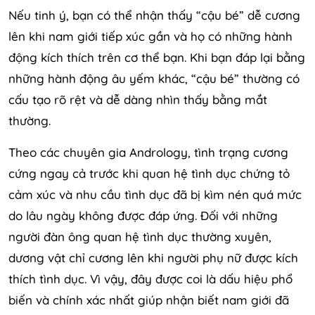
Nếu tinh ý, bạn có thể nhận thấy “cậu bé” dễ cương
lên khi nam giới tiếp xúc gần và họ có những hành
động kích thích trên cơ thể bạn. Khi bạn đáp lại bằng
những hành động âu yếm khác, “cậu bé” thường có
cấu tạo rõ rệt và dễ dàng nhìn thấy bằng mắt
thường.
Theo các chuyên gia Andrology, tình trạng cương
cứng ngay cả trước khi quan hệ tình dục chứng tỏ
cảm xúc và nhu cầu tình dục đã bị kìm nén quá mức
do lâu ngày không được đáp ứng. Đối với những
người đàn ông quan hệ tình dục thường xuyên,
dương vật chỉ cương lên khi người phụ nữ được kích
thích tình dục. Vì vậy, đây được coi là dấu hiệu phổ
biến và chính xác nhất giúp nhận biết nam giới đã