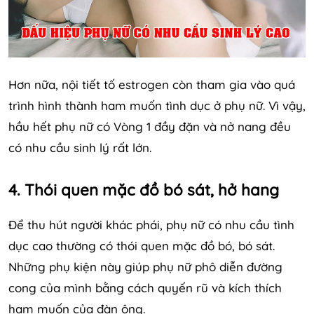
Hơn nữa, nội tiết tố estrogen còn tham gia vào quá
trình hình thành ham muốn tình dục ở phụ nữ. Vì vậy,
hầu hết phụ nữ có Vòng 1 đầy đặn và nở nang đều
có nhu cầu sinh lý rất lớn.
4. Thói quen mặc đồ bó sát, hở hang
Để thu hút người khác phái, phụ nữ có nhu cầu tình
dục cao thường có thói quen mặc đồ bó, bó sát.
Những phụ kiện này giúp phụ nữ phô diễn đường
cong của mình bằng cách quyến rũ và kích thích
ham muốn của đàn ông.