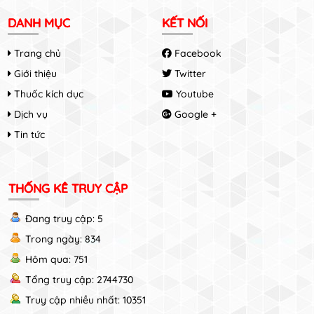
DANH MỤC
KẾT NỐI
Trang chủ
Facebook
Giới thiệu
Twitter
Thuốc kích dục
Youtube
Dịch vụ
Google +
Tin tức
THỐNG KÊ TRUY CẬP
Đang truy cập: 5
Trong ngày: 834
Hôm qua: 751
Tổng truy cập: 2744730
Truy cập nhiều nhất: 10351