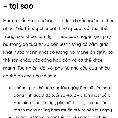
– tại sao
Ham muốn và xu hướng tình dục ở mỗi người là khác
nhau. Yếu tố này chịu ảnh hưởng của tuổi tác, thể
trạng, sức khỏe, tâm lý,… Theo các chuyên gia, phụ
nữ trong độ tuổi từ 20 đến 30 thường có cảm giác
khát nước mạnh nhất do lượng hormone ổn định, cơ
thể săn chắc, vóc dáng hấp dẫn và cơ thể khỏe
mạnh. Tuy nhiên, đối với phụ nữ nhu cầu quá nhiều
có thể do các yếu tố sau:
Không quan hệ tình dục lâu ngày: Phụ nữ nên hoạt
động tình dục ở độ tuổi 20-40. 2 – 5 lần một tuần.
Khi thiếu “chuyện ấy”, phụ nữ thường có nhu cầu
mạnh mẽ vì những ham muốn bị kìm nén lâu ngày.
Do ảnh hưởng của các yếu tố bên ngoài: Nghiên