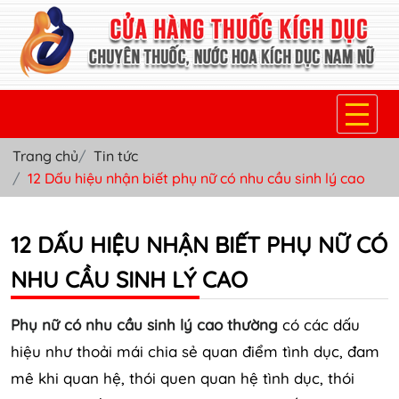
Trang chủ
Tin tức
TRANG CHỦ
12 Dấu hiệu nhận biết phụ nữ có nhu cầu sinh lý cao
THUỐC KÍCH DỤC NỮ
12 DẤU HIỆU NHẬN BIẾT PHỤ NỮ CÓ
THUỐC NƯỚC KÍCH DỤC NAM
NHU CẦU SINH LÝ CAO
THUỐC VIÊN KÍCH DỤC NAM
SẢN PHẨM KHÁC
Phụ nữ có nhu cầu sinh lý cao thường
có các dấu
hiệu như thoải mái chia sẻ quan điểm tình dục, đam
TIN TỨC & BLOG
mê khi quan hệ, thói quen quan hệ tình dục, thói