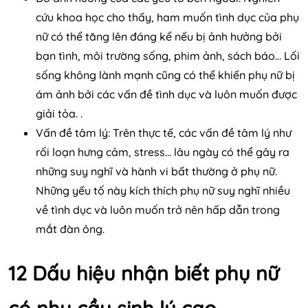
cứu khoa học cho thấy, ham muốn tình dục của phụ
nữ có thể tăng lên đáng kể nếu bị ảnh hưởng bởi
bạn tình, môi trường sống, phim ảnh, sách báo… Lối
sống không lành mạnh cũng có thể khiến phụ nữ bị
ám ảnh bởi các vấn đề tình dục và luôn muốn được
giải tỏa. .
Vấn đề tâm lý: Trên thực tế, các vấn đề tâm lý như
rối loạn hưng cảm, stress… lâu ngày có thể gây ra
những suy nghĩ và hành vi bất thường ở phụ nữ.
Những yếu tố này kích thích phụ nữ suy nghĩ nhiều
về tình dục và luôn muốn trở nên hấp dẫn trong
mắt đàn ông.
12 Dấu hiệu nhận biết phụ nữ
có nhu cầu sinh lý cao