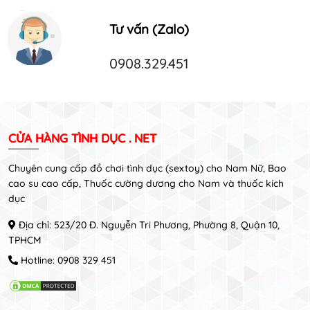
Tư vấn (Zalo)
0908.329.451
CỬA HÀNG TÌNH DỤC . NET
Chuyên cung cấp đồ chơi tình dục (sextoy) cho Nam Nữ, Bao
cao su cao cấp, Thuốc cường dương cho Nam và thuốc kích
dục
Địa chỉ: 523/20 Đ. Nguyễn Tri Phương, Phường 8, Quận 10,
TPHCM
Hotline:
0908 329 451