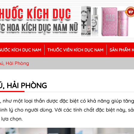
ƯỚC KÍCH DỤC NAM
THUỐC VIÊN KÍCH DỤC NAM
SẢN PHẨM 
hú, Hải Phòng
, HẢI PHÒNG
, như một loại thần dược đặc biệt có khả năng giúp tăn
h lý cho người dùng. Với các tính chất đặc biệt này, sả
lựa chọn.