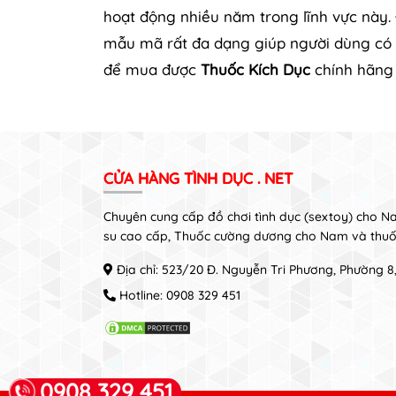
hoạt động nhiều năm trong lĩnh vực này.
mẫu mã rất đa dạng giúp người dùng có n
để mua được
Thuốc Kích Dục
chính hãng
CỬA HÀNG TÌNH DỤC . NET
Chuyên cung cấp đồ chơi tình dục (sextoy) cho 
su cao cấp, Thuốc cường dương cho Nam và thuố
Địa chỉ: 523/20 Đ. Nguyễn Tri Phương, Phường 
Hotline:
0908 329 451
0908 329 451