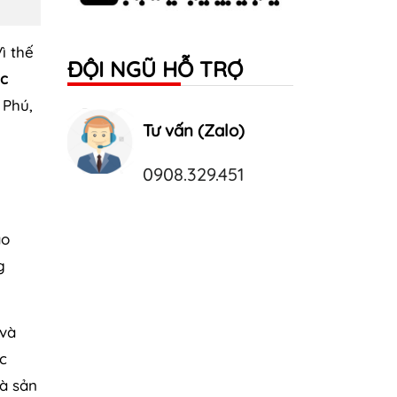
ì thế
ĐỘI NGŨ HỖ TRỢ
ục
 Phú,
Tư vấn (Zalo)
0908.329.451
ao
g
 và
c
à sản