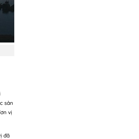
i
ác sản
ơn vị
vị đã