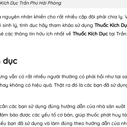
Kích Dục Trần Phú Hải Phòng
 nguyên nhân khiến cho rất nhiều cặp đôi phải chia ly. V
 sinh lý, tình dục hãy tham khảo sử dụng
Thuốc Kích D
 sẻ các thông tin hữu ích nhất về
Thuốc Kích Dục
tại Trần
h dục
ưng vẫn có rất nhiều người thường có phải hồi như tại s
ay không có hiệu quả. Thật ra đó là các bạn đã sử dụn
ỉ cần các bạn sử dụng đúng hướng dẫn của nhà sản xuất
đảm bảo được các yếu tố cơ bản, giúp thuốc phát huy tá
 nếu bạn đã sử dụng và làm đúng theo hướng dẫn của nh