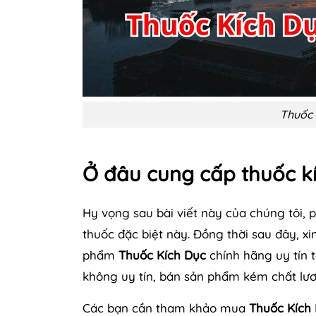
Thuốc 
Ở đâu cung cấp thuốc k
Hy vọng sau bài viết này của chúng tôi, 
thuốc đặc biệt này. Đồng thời sau đây, xi
phẩm
Thuốc Kích Dục
chính hãng uy tín t
không uy tín, bán sản phẩm kém chất lươ
Các bạn cần tham khảo mua
Thuốc Kích