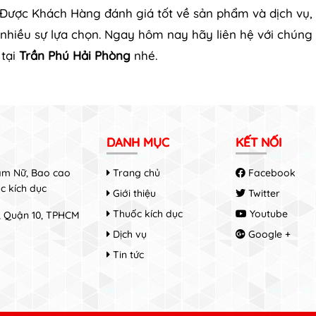
 Được Khách Hàng đánh giá tốt về sản phẩm và dịch vụ,
hiều sự lựa chọn. Ngay hôm nay hãy liên hệ với chúng t
 tại
Trần Phú Hải Phòng
nhé.
DANH MỤC
KẾT NỐI
Nam Nữ, Bao cao
Trang chủ
Facebook
c kích dục
Giới thiệu
Twitter
Thuốc kích dục
Youtube
8, Quận 10, TPHCM
Dịch vụ
Google +
Tin tức