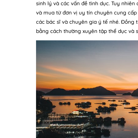
sinh lý và các vấn đề tình dục. Tuy nhiên
và mua từ đơn vị uy tín chuyên cung cấp
các bác sĩ và chuyên gia ý tế nhé. Đồng
bằng cách thường xuyên tập thể dục và s