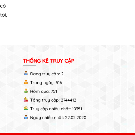
 có
ôi,
THỐNG KÊ TRUY CẬP
Đang truy cập: 2
Trong ngày: 516
Hôm qua: 751
Tổng truy cập: 2744412
Truy cập nhiều nhất: 10351
Ngày nhiều nhất: 22.02.2020