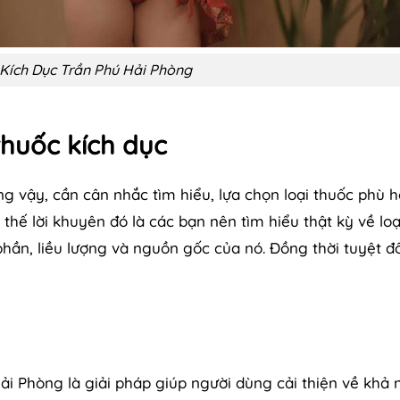
Kích Dục Trần Phú Hải Phòng
thuốc kích dục
ng vậy, cần cân nhắc tìm hiểu, lựa chọn loại thuốc phù 
thế lời khuyên đó là các bạn nên tìm hiểu thật kỳ về loạ
ần, liều lượng và nguồn gốc của nó. Đồng thời tuyệt đố
Hải Phòng là giải pháp giúp người dùng cải thiện về khả