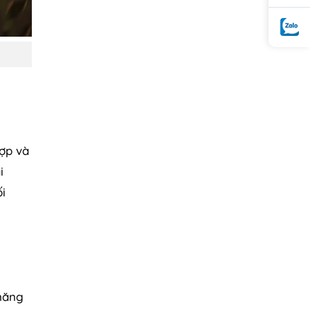
hợp và
i
i
 năng