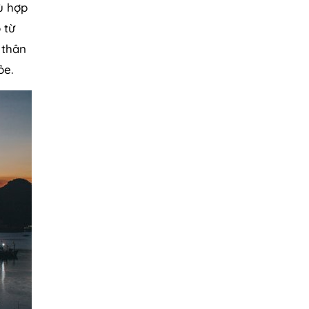
hù hợp
 từ
 thân
ỏe.