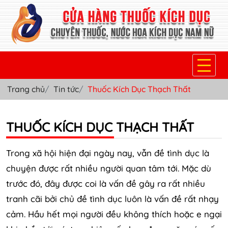
Trang chủ
Tin tức
Thuốc Kích Dục Thạch Thất
TRANG CHỦ
THUỐC KÍCH DỤC NỮ
THUỐC KÍCH DỤC THẠCH THẤT
THUỐC NƯỚC KÍCH DỤC NAM
Trong xã hội hiện đại ngày nay, vẫn đề tình dục là
THUỐC VIÊN KÍCH DỤC NAM
chuyện được rất nhiều người quan tâm tới. Mặc dù
trước đó, đây được coi là vấn đề gây ra rất nhiều
SẢN PHẨM KHÁC
tranh cãi bởi chủ đề tình dục luôn là vấn đề rất nhạy
TIN TỨC & BLOG
cảm. Hầu hết mọi người đều không thích hoặc e ngại