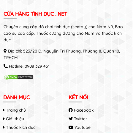
CỬA HÀNG TÌNH DỤC . NET
Chuyên cung cấp đồ chơi tình dục (sextoy) cho Nam Nữ, Bao
cao su cao cấp, Thuốc cường dương cho Nam và thuốc kích
dục
Địa chỉ: 523/20 Đ. Nguyễn Tri Phương, Phường 8, Quận 10,
TPHCM
Hotline:
0908 329 451
DANH MỤC
KẾT NỐI
Trang chủ
Facebook
Giới thiệu
Twitter
Thuốc kích dục
Youtube