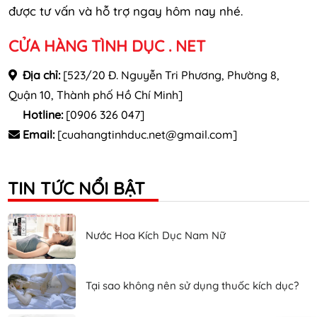
được tư vấn và hỗ trợ ngay hôm nay nhé.
CỬA HÀNG TÌNH DỤC . NET
Địa chỉ:
[523/20 Đ. Nguyễn Tri Phương, Phường 8,
Quận 10, Thành phố Hồ Chí Minh]
Hotline:
[0906 326 047]
Email:
[cuahangtinhduc.net@gmail.com]
TIN TỨC NỔI BẬT
Nước Hoa Kích Dục Nam Nữ
Tại sao không nên sử dụng thuốc kích dục?