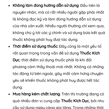
Không làm đúng hướng dẫn sử dụng
: Đầu tiên là
nguyên nhân, mà có rất nhiều người gặp phải nhất
là không đọc kỹ và làm đúng hướng dẫn sử dụng
của nhà sản xuất. Nhiều người thường chỉ xem qua,
không chú ý tới các ý chính và sử dụng bừa kết quả
thuốc không phát huy đượ tác dụng.
Thời điểm sử dụng thuốc
: Đây cũng là một yếu tố
rất quan trọng trong vấn đề sử dụng
Thuốc Kích
Dục
, thời điểm sử dụng thuốc phải là khi đối
phương cảm thấy thoải mái nhất. Không có những
tác động từ bên ngoài, gây mất cảm hứng chuyện
yêu sẽ khiến thuốc không phát huy được hết tác
dụng.
Mua hàng kém chất lượng
: Trên thị trường đang có
quá nhiều đơn vị cung cấp
Thuốc Kích Dục
, bởi nhu
cầu sử dụng ngày càng gia tăng. Trong những thời