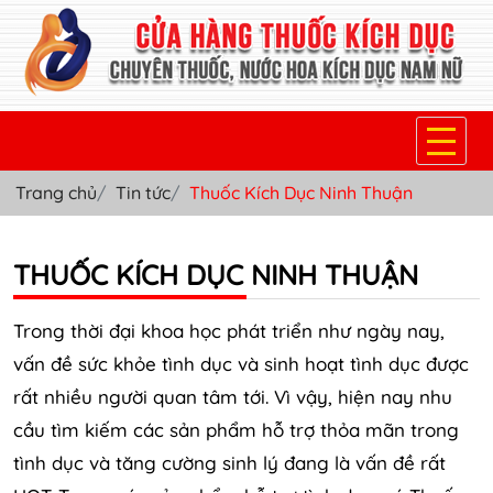
Trang chủ
Tin tức
Thuốc Kích Dục Ninh Thuận
TRANG CHỦ
THUỐC KÍCH DỤC NỮ
THUỐC KÍCH DỤC NINH THUẬN
THUỐC NƯỚC KÍCH DỤC NAM
Trong thời đại khoa học phát triển như ngày nay,
THUỐC VIÊN KÍCH DỤC NAM
vấn đề sức khỏe tình dục và sinh hoạt tình dục được
rất nhiều người quan tâm tới. Vì vậy, hiện nay nhu
SẢN PHẨM KHÁC
cầu tìm kiếm các sản phẩm hỗ trợ thỏa mãn trong
TIN TỨC & BLOG
tình dục và tăng cường sinh lý đang là vấn đề rất