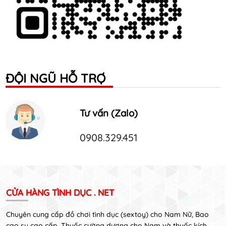
ĐỘI NGŨ HỖ TRỢ
Tư vấn (Zalo)
0908.329.451
CỬA HÀNG TÌNH DỤC . NET
Chuyên cung cấp đồ chơi tình dục (sextoy) cho Nam Nữ, Bao
cao su cao cấp, Thuốc cường dương cho Nam và thuốc kích