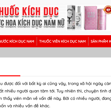
ƯỚC KÍCH DỤC NAM
THUỐC VIÊN KÍCH DỤC NAM
SẢN PHẨM 
u được đối với bất kỳ ai cũng vậy, trong xã hội ngày cà
t nhiều người quan tâm tới. Tuy nhiên thì, chuyện tình 
m thấy viên mãn về vấn đề này. Bởi có nhiều người, đan
ốn và nhiều vấn đề khác.