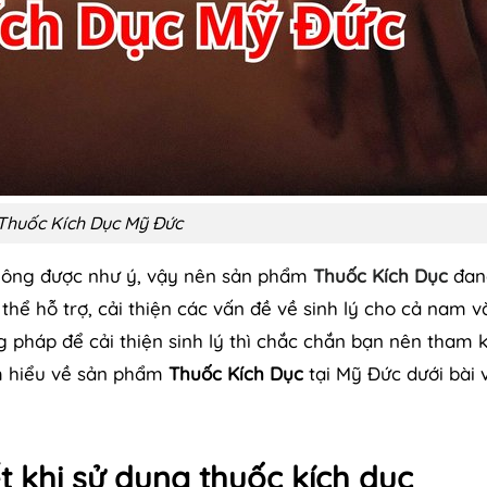
Thuốc Kích Dục Mỹ Đức
không được như ý, vậy nên sản phẩm
Thuốc Kích Dục
đan
hể hỗ trợ, cải thiện các vấn đề về sinh lý cho cả nam v
pháp để cải thiện sinh lý thì chắc chắn bạn nên tham 
ìm hiểu về sản phẩm
Thuốc Kích Dục
tại Mỹ Đức dưới bài v
t khi sử dụng thuốc kích dục