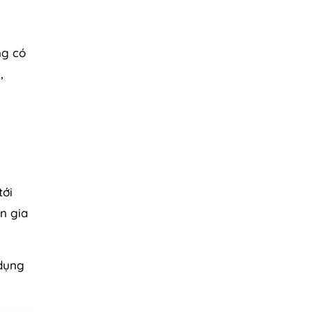
ng có
,
tới
n gia
 dụng