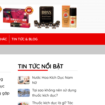
KHÁC
TIN TỨC & BLOG
TIN TỨC NỔI BẬT
Nước Hoa Kích Dục Nam
ng
Nữ
dục
Tại sao không nên sử dụng
g gặp
thuốc kích dục?
Thuốc kích dục là gì? Tác