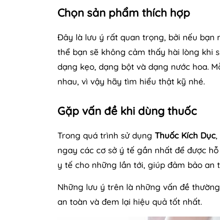
Chọn sản phẩm thích hợp
Đây là lưu ý rất quan trọng, bởi nếu b
thể bạn sẽ không cảm thấy hài lòng khi 
dạng kẹo, dạng bột và dạng nước hoa. Mỗ
nhau, vì vậy hãy tìm hiểu thật kỹ nhé.
Gặp vấn đề khi dùng thuốc
Trong quá trình sử dụng
Thuốc Kích Dục
,
ngay các cơ sở ý tế gần nhất để được hỗ
y tế cho những lần tới, giúp đảm bảo an 
Những lưu ý trên là những vấn đề thườn
an toàn và đem lại hiệu quả tốt nhất.