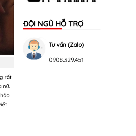
ĐỘI NGŨ HỖ TRỢ
Tư vấn (Zalo)
0908.329.451
g rất
à nữ.
khảo
iết