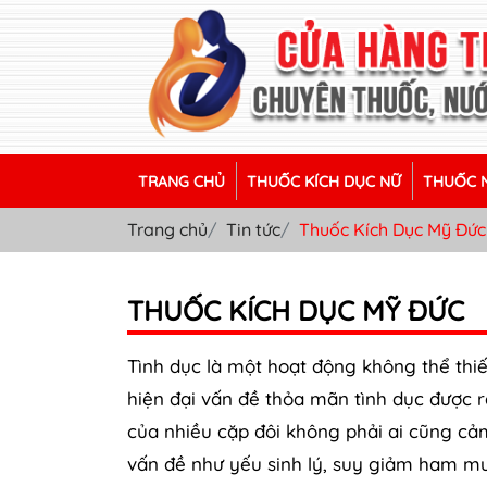
TRANG CHỦ
THUỐC KÍCH DỤC NỮ
THUỐC N
Trang chủ
Tin tức
Thuốc Kích Dục Mỹ Đức
THUỐC KÍCH DỤC MỸ ĐỨC
Tình dục là một hoạt động không thể thiế
hiện đại vấn đề thỏa mãn tình dục được rấ
của nhiều cặp đôi không phải ai cũng cả
vấn đề như yếu sinh lý, suy giảm ham mu