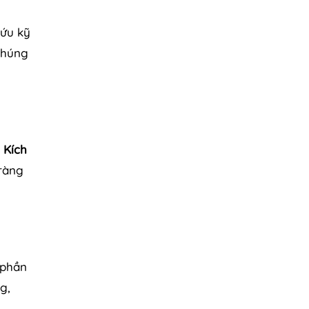
cứu kỹ
chúng
 Kích
ràng
 phần
g,