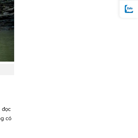
g đọc
ng có