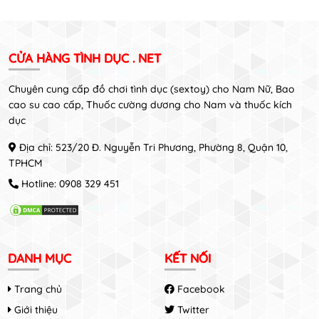
CỬA HÀNG TÌNH DỤC . NET
Chuyên cung cấp đồ chơi tình dục (sextoy) cho Nam Nữ, Bao
cao su cao cấp, Thuốc cường dương cho Nam và thuốc kích
dục
Địa chỉ: 523/20 Đ. Nguyễn Tri Phương, Phường 8, Quận 10,
TPHCM
Hotline:
0908 329 451
DANH MỤC
KẾT NỐI
Trang chủ
Facebook
Giới thiệu
Twitter