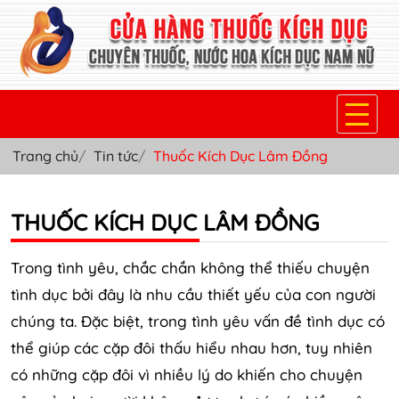
Trang chủ
Tin tức
Thuốc Kích Dục Lâm Đồng
TRANG CHỦ
THUỐC KÍCH DỤC NỮ
THUỐC KÍCH DỤC LÂM ĐỒNG
THUỐC NƯỚC KÍCH DỤC NAM
Trong tình yêu, chắc chắn không thể thiếu chuyện
THUỐC VIÊN KÍCH DỤC NAM
tình dục bởi đây là nhu cầu thiết yếu của con người
chúng ta. Đặc biệt, trong tình yêu vấn đề tình dục có
SẢN PHẨM KHÁC
thể giúp các cặp đôi thấu hiểu nhau hơn, tuy nhiên
TIN TỨC & BLOG
có những cặp đôi vì nhiều lý do khiến cho chuyện