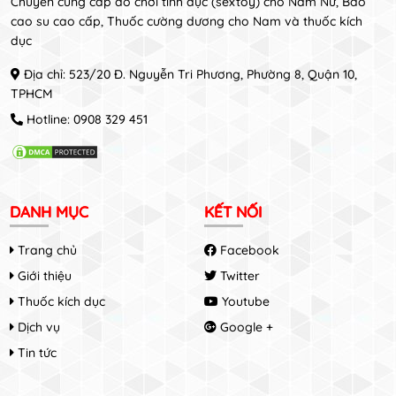
Chuyên cung cấp đồ chơi tình dục (sextoy) cho Nam Nữ, Bao
cao su cao cấp, Thuốc cường dương cho Nam và thuốc kích
dục
Địa chỉ: 523/20 Đ. Nguyễn Tri Phương, Phường 8, Quận 10,
TPHCM
Hotline:
0908 329 451
DANH MỤC
KẾT NỐI
Trang chủ
Facebook
Giới thiệu
Twitter
Thuốc kích dục
Youtube
Dịch vụ
Google +
Tin tức