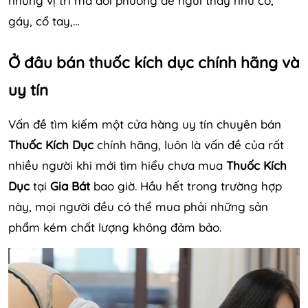
những vị trí mà đối phương dễ ngửi thấy như cổ,
gáy, cổ tay,…
Ở đâu bán thuốc kích dục chính hãng và
uy tín
Vấn đề tìm kiếm một cửa hàng uy tín chuyên bán
Thuốc Kích Dục
chính hãng, luôn là vấn đề của rất
nhiều người khi mới tìm hiểu chưa mua
Thuốc Kích
Dục
tại
Gia Bát
bao giờ. Hầu hết trong trường hợp
này, mọi người đều có thể mua phải những sản
phẩm kém chất lượng không đảm bảo.