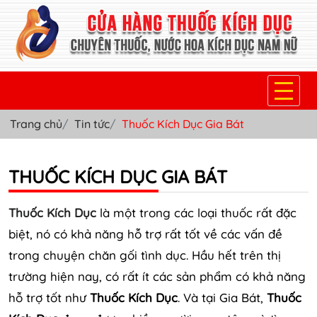
Trang chủ
Tin tức
Thuốc Kích Dục Gia Bát
TRANG CHỦ
THUỐC KÍCH DỤC NỮ
THUỐC KÍCH DỤC GIA BÁT
THUỐC NƯỚC KÍCH DỤC NAM
Thuốc Kích Dục
là một trong các loại thuốc rất đặc
THUỐC VIÊN KÍCH DỤC NAM
biệt, nó có khả năng hỗ trợ rất tốt về các vấn đề
trong chuyện chăn gối tình dục. Hầu hết trên thị
SẢN PHẨM KHÁC
trường hiện nay, có rất ít các sản phẩm có khả năng
TIN TỨC & BLOG
hỗ trợ tốt như
Thuốc Kích Dục
. Và tại Gia Bát,
Thuốc