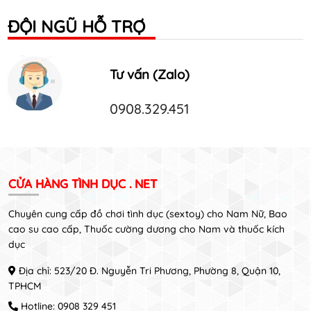
ĐỘI NGŨ HỖ TRỢ
Tư vấn (Zalo)
0908.329.451
CỬA HÀNG TÌNH DỤC . NET
Chuyên cung cấp đồ chơi tình dục (sextoy) cho Nam Nữ, Bao
cao su cao cấp, Thuốc cường dương cho Nam và thuốc kích
dục
Địa chỉ: 523/20 Đ. Nguyễn Tri Phương, Phường 8, Quận 10,
TPHCM
Hotline:
0908 329 451