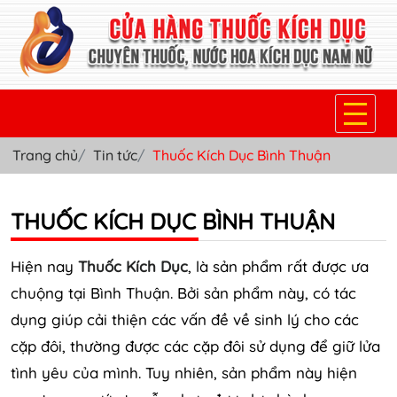
Trang chủ
Tin tức
Thuốc Kích Dục Bình Thuận
TRANG CHỦ
THUỐC KÍCH DỤC NỮ
THUỐC KÍCH DỤC BÌNH THUẬN
THUỐC NƯỚC KÍCH DỤC NAM
Hiện nay
Thuốc Kích Dục
, là sản phẩm rất được ưa
THUỐC VIÊN KÍCH DỤC NAM
chuộng tại Bình Thuận. Bởi sản phẩm này, có tác
dụng giúp cải thiện các vấn đề về sinh lý cho các
SẢN PHẨM KHÁC
cặp đôi, thường được các cặp đôi sử dụng để giữ lửa
TIN TỨC & BLOG
tình yêu của mình. Tuy nhiên, sản phẩm này hiện