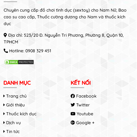
Chuyên cung cấp đồ chơi tình dục (sextoy) cho Nam Nữ, Bao
cao su cao cấp, Thuốc cường dương cho Nam và thuốc kích
dục
Địa chỉ: 523/20 Đ. Nguyễn Tri Phương, Phường 8, Quận 10,
TPHCM
Hotline:
0908 329 451
DANH MỤC
KẾT NỐI
Trang chủ
Facebook
Giới thiệu
Twitter
Thuốc kích dục
Youtube
Dịch vụ
Google +
Tin tức