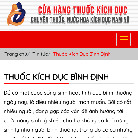
Trang chủ
Tin tức
Thuốc Kích Dục Bình Định
TRANG CHỦ
THUỐC KÍCH DỤC NỮ
THUỐC KÍCH DỤC BÌNH ĐỊNH
THUỐC NƯỚC KÍCH DỤC NAM
Để có một cuộc sống sinh hoạt tình dục bình thường
THUỐC VIÊN KÍCH DỤC NAM
ngày nay, là điều nhiều người mon muốn. Bởi có rất
nhiều người, đang gặp các vấn đề ảnh hưởng tới
SẢN PHẨM KHÁC
chức năng sinh lý khiến cho họ không có khả năng
TIN TỨC & BLOG
sinh lý như người bình thường, trong đó có cả những