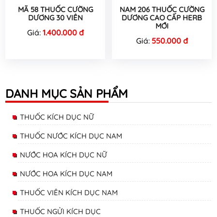
MÃ 58 THUỐC CƯỜNG
NAM 206 THUỐC CƯỜNG
DƯƠNG 30 VIÊN
DƯƠNG CAO CẤP HERB
MỚI
Giá:
1.400.000 đ
Giá:
550.000 đ
DANH MỤC SẢN PHẨM
THUỐC KÍCH DỤC NỮ
THUỐC NƯỚC KÍCH DỤC NAM
NƯỚC HOA KÍCH DỤC NỮ
NƯỚC HOA KÍCH DỤC NAM
THUỐC VIÊN KÍCH DỤC NAM
THUỐC NGỬI KÍCH DỤC