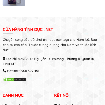
CỬA HÀNG TÌNH DỤC . NET
Chuyên cung cấp đồ chơi tình dục (sextoy) cho Nam Nữ, Bao
cao su cao cấp, Thuốc cường dương cho Nam và thuốc kích
dục
Địa chỉ: 523/20 Đ. Nguyễn Tri Phương, Phường 8, Quận 10,
TPHCM
Hotline:
0908 329 451
DANH MỤC
KẾT NỐI