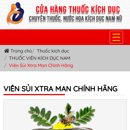
Trang chủ
Thuốc kích dục
TRANG CHỦ
THUỐC VIÊN KÍCH DỤC NAM
THUỐC KÍCH DỤC NỮ
Viên Sủi Xtra Man Chính Hãng
THUỐC NƯỚC KÍCH DỤC NAM
VIÊN SỦI XTRA MAN CHÍNH HÃNG
THUỐC VIÊN KÍCH DỤC NAM
SẢN PHẨM KHÁC
TIN TỨC & BLOG