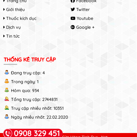
Trang chủ
Facebook
Giới thiệu
Twitter
Thuốc kích dục
Youtube
Dịch vụ
Google +
Tin tức
THỐNG KÊ TRUY CẬP
Đang truy cập: 4
Trong ngày: 1
Hôm qua: 934
Tổng truy cập: 2744831
Truy cập nhiều nhất: 10351
Ngày nhiều nhất: 22.02.2020
0908 329 451