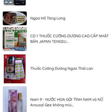
Ngọa Hổ Tàng Long
CD 1 THUỐC CƯỜNG DƯƠNG CAO CẤP NHẬT
BẢN JAPAN TENGSU...
Thuốc Cường Dương Ngựa Thái Lan
Nam 9 - NƯỚC HOA GỢI TÌNH NAM và NỮ
Arousal Gee không mùi...