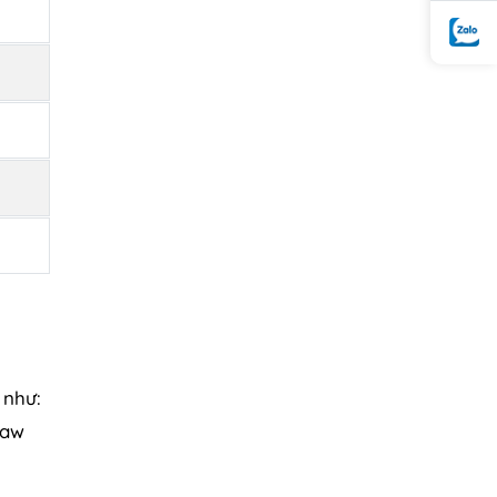
 như:
Saw