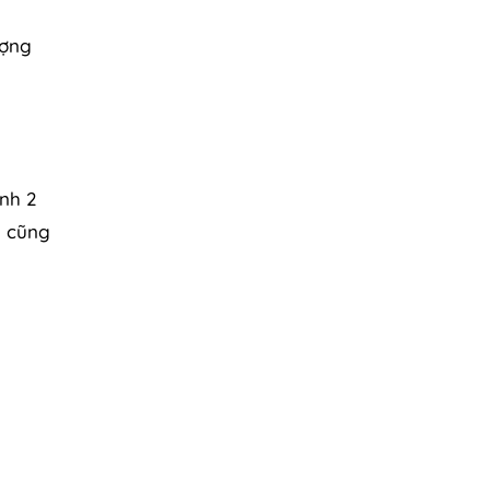
ượng
ành 2
n cũng