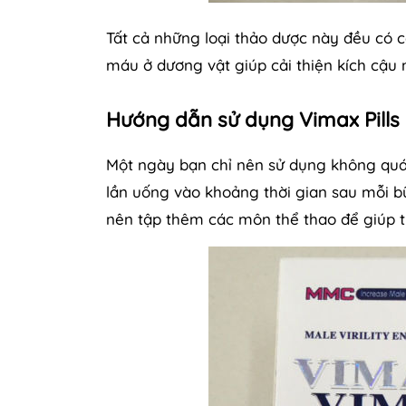
Tất cả những loại thảo dược này đều có c
máu ở dương vật giúp cải thiện kích cậu
Hướng dẫn sử dụng Vimax Pills
Một ngày bạn chỉ nên sử dụng không quá 
lần uống vào khoảng thời gian sau mỗi b
nên tập thêm các môn thể thao để giúp th