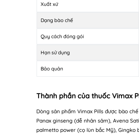
Xuất xứ
Dạng bào chế
Quy cách đóng gói
Hạn sử dụng
Bảo quản
Thành phần của thuốc Vimax Pi
Dòng sản phẩm Vimax Pills được bào chế h
Panax ginseng (dễ nhân sâm), Avena Sati
palmetto power (cọ lùn bắc Mỹ), Gingko bi