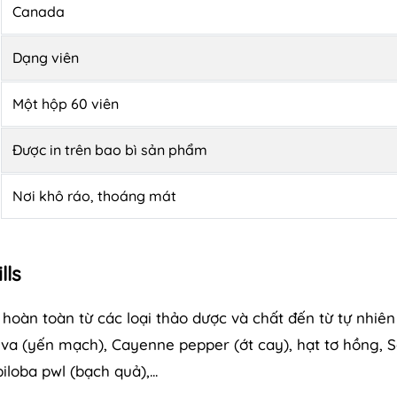
Canada
Dạng viên
Một hộp 60 viên
Được in trên bao bì sản phẩm
Nơi khô ráo, thoáng mát
lls
oàn toàn từ các loại thảo dược và chất đến từ tự nhiên
va (yến mạch), Cayenne pepper (ớt cay), hạt tơ hồng, 
loba pwl (bạch quả),...