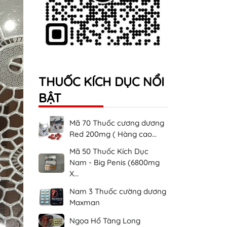
THUỐC KÍCH DỤC NỔI
BẬT
Mã 70 Thuốc cương dương
Red 200mg ( Hàng cao...
Mã 50 Thuốc Kích Dục
Nam - Big Penis (6800mg
X...
Nam 3 Thuốc cường dương
Maxman
Ngọa Hổ Tàng Long