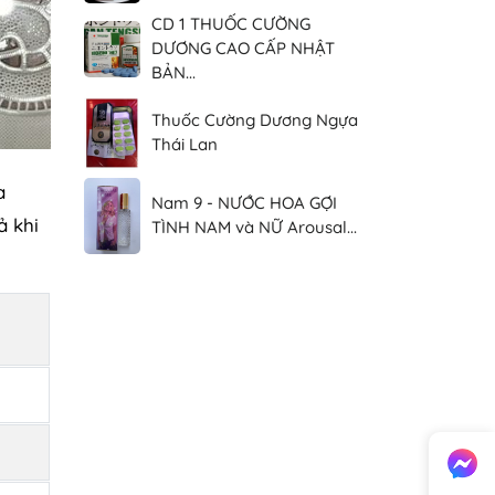
CD 1 THUỐC CƯỜNG
DƯƠNG CAO CẤP NHẬT
BẢN...
Thuốc Cường Dương Ngựa
Thái Lan
a
Nam 9 - NƯỚC HOA GỢI
ả khi
TÌNH NAM và NỮ Arousal...