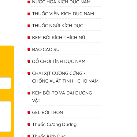
NƯỚC HOA KÍCH DỤC NAM
THUỐC VIÊN KÍCH DỤC NAM
THUỐC NGỬI KÍCH DỤC
KEM BÔI KÍCH THÍCH NỮ
BAO CAO SU
ĐỒ CHƠI TÌNH DỤC NAM
CHAI XỊT CƯƠNG CỨNG -
CHỐNG XUẤT TINH - CHO NAM
KEM BÔI TO VÀ DÀI DƯƠNG
VẬT
GEL BÔI TRƠN
Thuốc Cương Dương
Thuốc Kích Dục