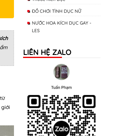
ĐỒ CHƠI TÌNH DỤC NỮ
NƯỚC HOA KÍCH DỤC GAY -
LES
kích
hẩm
LIÊN HỆ ZALO
từ
 giới