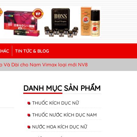
KHÁC
TIN TỨC & BLOG
o Và Dài cho Nam Vimax loại mới NV8
DANH MỤC SẢN PHẨM
THUỐC KÍCH DỤC NỮ
THUỐC NƯỚC KÍCH DỤC NAM
NƯỚC HOA KÍCH DỤC NỮ