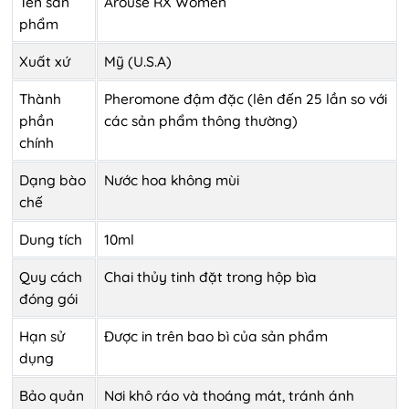
Tên sản
Arouse RX Women
phẩm
Xuất xứ
Mỹ (U.S.A)
Thành
Pheromone đậm đặc (lên đến 25 lần so với
phần
các sản phẩm thông thường)
chính
Dạng bào
Nước hoa không mùi
chế
Dung tích
10ml
Quy cách
Chai thủy tinh đặt trong hộp bìa
đóng gói
Hạn sử
Được in trên bao bì của sản phẩm
dụng
Bảo quản
Nơi khô ráo và thoáng mát, tránh ánh