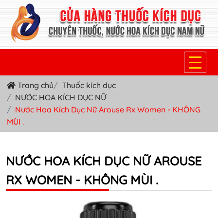
Trang chủ
Thuốc kích dục
TRANG CHỦ
NƯỚC HOA KÍCH DỤC NỮ
THUỐC KÍCH DỤC NỮ
Nước Hoa Kích Dục Nữ Arouse Rx Women - KHÔNG
MÙI .
THUỐC NƯỚC KÍCH DỤC NAM
THUỐC VIÊN KÍCH DỤC NAM
NƯỚC HOA KÍCH DỤC NỮ AROUSE
SẢN PHẨM KHÁC
RX WOMEN - KHÔNG MÙI .
TIN TỨC & BLOG