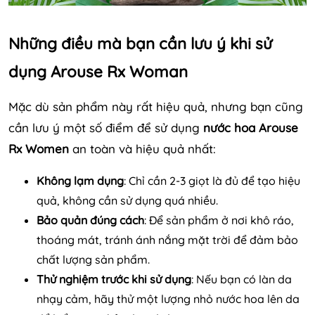
Những điều mà bạn cần lưu ý khi sử
dụng Arouse Rx Woman
Mặc dù sản phẩm này rất hiệu quả, nhưng bạn cũng
cần lưu ý một số điểm để sử dụng
nước hoa Arouse
Rx Women
an toàn và hiệu quả nhất:
Không lạm dụng
: Chỉ cần 2-3 giọt là đủ để tạo hiệu
quả, không cần sử dụng quá nhiều.
Bảo quản đúng cách
: Để sản phẩm ở nơi khô ráo,
thoáng mát, tránh ánh nắng mặt trời để đảm bảo
chất lượng sản phẩm.
Thử nghiệm trước khi sử dụng
: Nếu bạn có làn da
nhạy cảm, hãy thử một lượng nhỏ nước hoa lên da