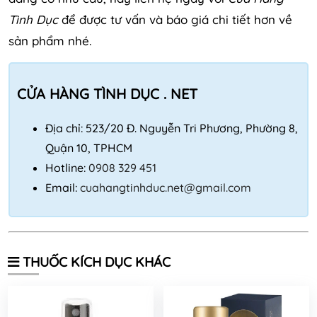
Tình Dục
để được tư vấn và báo giá chi tiết hơn về
sản phẩm nhé.
CỬA HÀNG TÌNH DỤC . NET
Địa chỉ: 523/20 Đ. Nguyễn Tri Phương, Phường 8,
Quận 10, TPHCM
Hotline:
0908 329 451
Email:
cuahangtinhduc.net@gmail.com
THUỐC KÍCH DỤC KHÁC