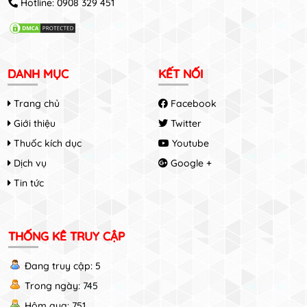
Hotline:
0908 329 451
DANH MỤC
KẾT NỐI
Trang chủ
Facebook
Giới thiệu
Twitter
Thuốc kích dục
Youtube
Dịch vụ
Google +
Tin tức
THỐNG KÊ TRUY CẬP
Đang truy cập: 5
Trong ngày: 745
Hôm qua: 751