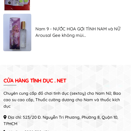
Nam 9 - NƯỚC HOA GỢI TÌNH NAM và NỮ
Arousal Gee không mùi...
CỬA HÀNG TÌNH DỤC . NET
Chuyên cung cấp đồ chơi tình dục (sextoy) cho Nam Nữ, Bao
cao su cao cấp, Thuốc cường dương cho Nam và thuốc kích
dục
Địa chỉ: 523/20 Đ. Nguyễn Tri Phương, Phường 8, Quận 10,
TPHCM