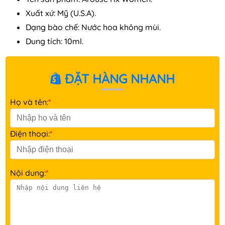
Xuất xứ: Mỹ (U.S.A).
Dạng bào chế: Nước hoa không mùi.
Dung tích: 10ml.
ĐẶT HÀNG NHANH
Họ và tên:
*
Điện thoại:
*
Nội dung:
*