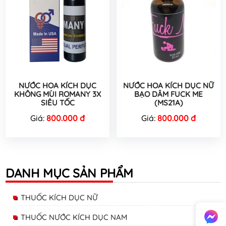
NƯỚC HOA KÍCH DỤC
NƯỚC HOA KÍCH DỤC NỮ
KHÔNG MÙI ROMANY 3X
BẠO DÂM FUCK ME
SIÊU TỐC
(MS21A)
Giá:
800.000 đ
Giá:
800.000 đ
DANH MỤC SẢN PHẨM
THUỐC KÍCH DỤC NỮ
THUỐC NƯỚC KÍCH DỤC NAM