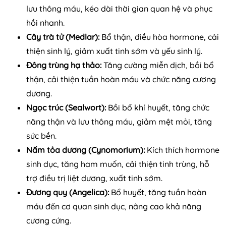
lưu thông máu, kéo dài thời gian quan hệ và phục
hồi nhanh.
Cây trà tử (Medlar):
Bổ thận, điều hòa hormone, cải
thiện sinh lý, giảm xuất tinh sớm và yếu sinh lý.
Đông trùng hạ thảo:
Tăng cường miễn dịch, bồi bổ
thận, cải thiện tuần hoàn máu và chức năng cương
dương.
Ngọc trúc (Sealwort):
Bồi bổ khí huyết, tăng chức
năng thận và lưu thông máu, giảm mệt mỏi, tăng
sức bền.
Nấm tỏa dương (Cynomorium):
Kích thích hormone
sinh dục, tăng ham muốn, cải thiện tinh trùng, hỗ
trợ điều trị liệt dương, xuất tinh sớm.
Đương quy (Angelica):
Bổ huyết, tăng tuần hoàn
máu đến cơ quan sinh dục, nâng cao khả năng
cương cứng.