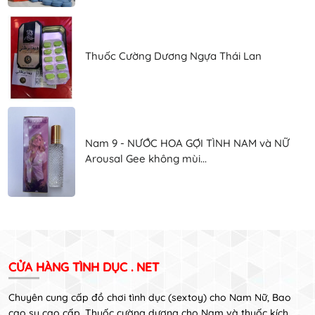
Thuốc Cường Dương Ngựa Thái Lan
Nam 9 - NƯỚC HOA GỢI TÌNH NAM và NỮ
Arousal Gee không mùi...
CỬA HÀNG TÌNH DỤC . NET
Chuyên cung cấp đồ chơi tình dục (sextoy) cho Nam Nữ, Bao
cao su cao cấp, Thuốc cường dương cho Nam và thuốc kích