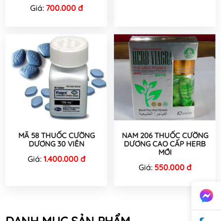
Giá:
700.000 đ
MÃ 58 THUỐC CƯỜNG
NAM 206 THUỐC CƯỜNG
DƯƠNG 30 VIÊN
DƯƠNG CAO CẤP HERB
MỚI
Giá:
1.400.000 đ
Giá:
550.000 đ
DANH MỤC SẢN PHẨM