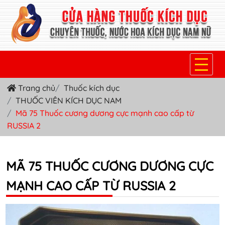
Trang chủ
Thuốc kích dục
TRANG CHỦ
THUỐC VIÊN KÍCH DỤC NAM
THUỐC KÍCH DỤC NỮ
Mã 75 Thuốc cương dương cực mạnh cao cấp từ
RUSSIA 2
THUỐC NƯỚC KÍCH DỤC NAM
THUỐC VIÊN KÍCH DỤC NAM
MÃ 75 THUỐC CƯƠNG DƯƠNG CỰC
SẢN PHẨM KHÁC
MẠNH CAO CẤP TỪ RUSSIA 2
TIN TỨC & BLOG