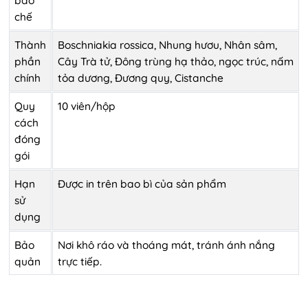
chế
Thành
Boschniakia rossica, Nhung hươu, Nhân sâm,
phần
Cây Trà tử, Đông trùng hạ thảo, ngọc trúc, nấm
chính
tỏa dương, Đương quy, Cistanche
Quy
10 viên/hộp
cách
đóng
gói
Hạn
Được in trên bao bì của sản phẩm
sử
dụng
Bảo
Nơi khô ráo và thoáng mát, tránh ánh nắng
quản
trực tiếp.