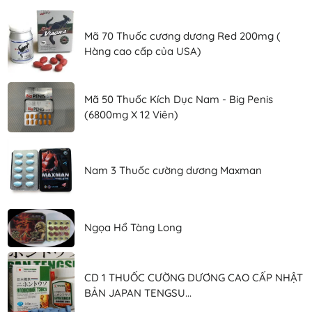
Mã 70 Thuốc cương dương Red 200mg (
Hàng cao cấp của USA)
Mã 50 Thuốc Kích Dục Nam - Big Penis
(6800mg X 12 Viên)
Nam 3 Thuốc cường dương Maxman
Ngọa Hổ Tàng Long
CD 1 THUỐC CƯỜNG DƯƠNG CAO CẤP NHẬT
BẢN JAPAN TENGSU...