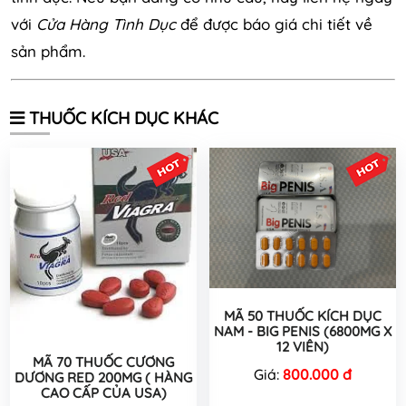
với
Cửa Hàng Tình Dục
để được báo giá chi tiết về
sản phẩm.
THUỐC KÍCH DỤC KHÁC
MÃ 50 THUỐC KÍCH DỤC
NAM - BIG PENIS (6800MG X
12 VIÊN)
MÃ 70 THUỐC CƯƠNG
Giá:
800.000 đ
DƯƠNG RED 200MG ( HÀNG
CAO CẤP CỦA USA)