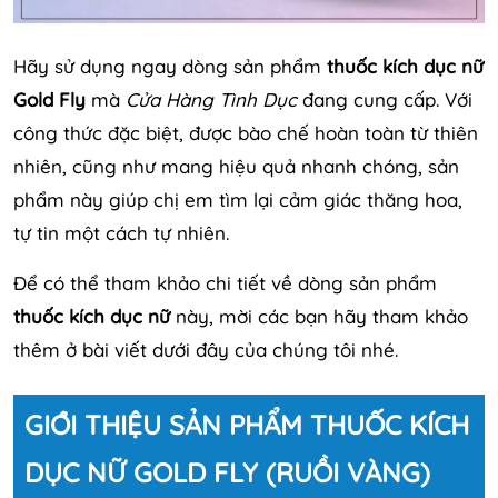
Hãy sử dụng ngay dòng sản phẩm
thuốc kích dục nữ
Gold Fly
mà
Cửa Hàng Tình Dục
đang cung cấp. Với
công thức đặc biệt, được bào chế hoàn toàn từ thiên
nhiên, cũng như mang hiệu quả nhanh chóng, sản
phẩm này giúp chị em tìm lại cảm giác thăng hoa,
tự tin một cách tự nhiên.
Để có thể tham khảo chi tiết về dòng sản phẩm
thuốc kích dục nữ
này, mời các bạn hãy tham khảo
thêm ở bài viết dưới đây của chúng tôi nhé.
GIỚI THIỆU SẢN PHẨM THUỐC KÍCH
DỤC NỮ GOLD FLY (RUỒI VÀNG)