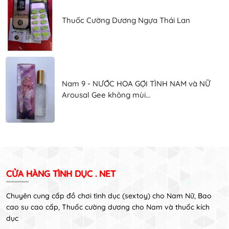
Thuốc Cường Dương Ngựa Thái Lan
Nam 9 - NƯỚC HOA GỢI TÌNH NAM và NỮ
Arousal Gee không mùi...
CỬA HÀNG TÌNH DỤC . NET
Chuyên cung cấp đồ chơi tình dục (sextoy) cho Nam Nữ, Bao
cao su cao cấp, Thuốc cường dương cho Nam và thuốc kích
dục