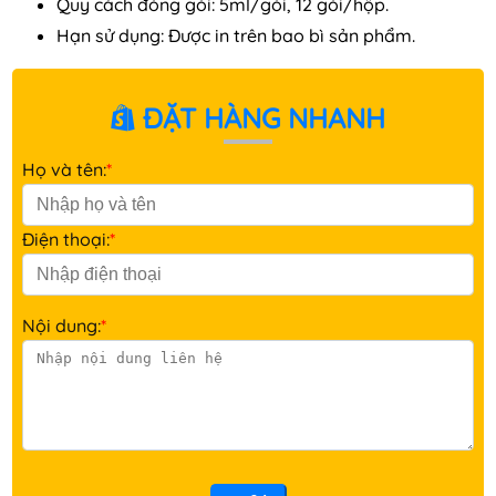
Quy cách đóng gói: 5ml/gói, 12 gói/hộp.
Hạn sử dụng: Được in trên bao bì sản phẩm.
ĐẶT HÀNG NHANH
Họ và tên:
*
Điện thoại:
*
Nội dung:
*