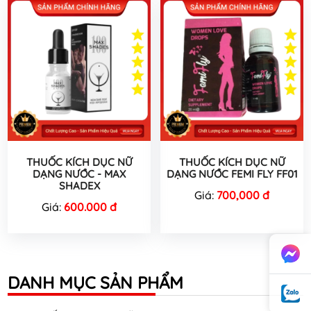
THUỐC KÍCH DỤC NỮ
THUỐC KÍCH DỤC NỮ
DẠNG NƯỚC - MAX
DẠNG NƯỚC FEMI FLY FF01
SHADEX
Giá:
700,000 đ
Giá:
600.000 đ
DANH MỤC SẢN PHẨM