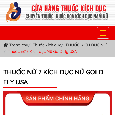
Trang chủ
Thuốc kích dục
THUỐC KÍCH DỤC NỮ
TRANG CHỦ
Thuốc nữ 7 Kích dục Nữ GolD fly USA
THUỐC KÍCH DỤC NỮ
THUỐC NƯỚC KÍCH DỤC NAM
THUỐC NỮ 7 KÍCH DỤC NỮ GOLD
FLY USA
THUỐC VIÊN KÍCH DỤC NAM
SẢN PHẨM KHÁC
TIN TỨC & BLOG