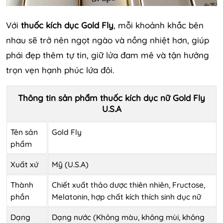
Với
thuốc kích dục Gold Fly
, mỗi khoảnh khắc bên
nhau sẽ trở nên ngọt ngào và nồng nhiệt hơn, giúp
phái đẹp thêm tự tin, giữ lửa đam mê và tận hưởng
trọn vẹn hạnh phúc lứa đôi.
Thông tin sản phẩm thuốc kích dục nữ Gold Fly
U.S.A
Tên sản
Gold Fly
phẩm
Xuất xứ
Mỹ (U.S.A)
Thành
Chiết xuất thảo dược thiên nhiên, Fructose,
phần
Melatonin, hợp chất kích thích sinh dục nữ
Dạng
Dạng nước (Không màu, không mùi, không