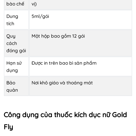
bào chế
vị)
Dung
5ml/gói
tích
Quy
Một hộp bao gồm 12 gói
cách
đóng gói
Hạn sử
Được in trên bao bì sản phẩm
dụng
Bảo
Nơi khô giáo và thoáng mát
quản
Công dụng của thuốc kích dục nữ Gold
Fly