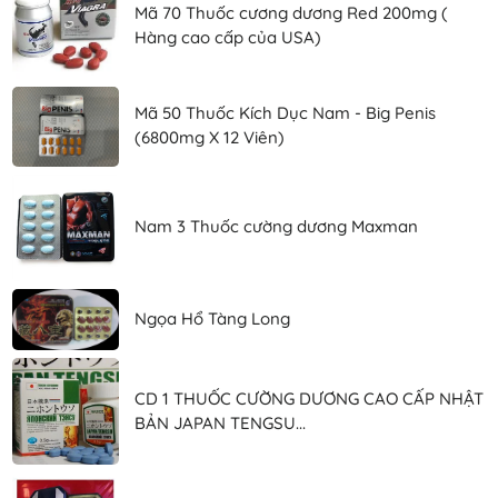
Mã 70 Thuốc cương dương Red 200mg (
Hàng cao cấp của USA)
Mã 50 Thuốc Kích Dục Nam - Big Penis
(6800mg X 12 Viên)
Nam 3 Thuốc cường dương Maxman
Ngọa Hổ Tàng Long
CD 1 THUỐC CƯỜNG DƯƠNG CAO CẤP NHẬT
BẢN JAPAN TENGSU...