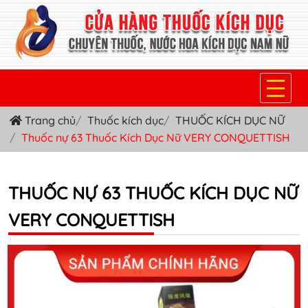
Trang chủ
Thuốc kích dục
THUỐC KÍCH DỤC NỮ
TRANG CHỦ
Thuốc nự 63 Thuốc Kích Dục Nữ VERY CONQUETTISH
THUỐC KÍCH DỤC NỮ
THUỐC NƯỚC KÍCH DỤC NAM
THUỐC NỰ 63 THUỐC KÍCH DỤC NỮ
VERY CONQUETTISH
THUỐC VIÊN KÍCH DỤC NAM
SẢN PHẨM KHÁC
TIN TỨC & BLOG