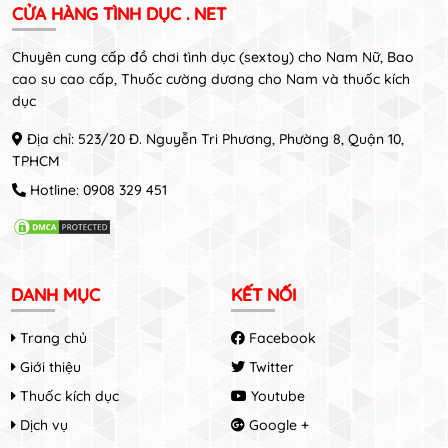
CỬA HÀNG TÌNH DỤC . NET
Chuyên cung cấp đồ chơi tình dục (sextoy) cho Nam Nữ, Bao
cao su cao cấp, Thuốc cường dương cho Nam và thuốc kích
dục
Địa chỉ: 523/20 Đ. Nguyễn Tri Phương, Phường 8, Quận 10,
TPHCM
Hotline:
0908 329 451
DANH MỤC
KẾT NỐI
Trang chủ
Facebook
Giới thiệu
Twitter
Thuốc kích dục
Youtube
Dịch vụ
Google +