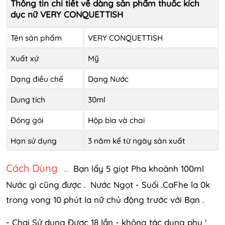
Thông tin chi tiết về dàng sản phẩm thuốc kích
dục nữ
VERY CONQUETTISH
Tên sản phẩm
VERY CONQUETTISH
Xuất xứ
Mỹ
Dạng điều chế
Dạng Nước
Dung tích
30ml
Đóng gói
Hộp bìa và chai
Hạn sử dụng
3 năm kể từ ngày sản xuất
Cách Dùng ..
Bạn lấy 5 giọt Pha khoảnh 100ml
Nước gì cũng được . Nước Ngọt - Suối .CaFhe la 0k
trong vong 10 phút la nữ chủ động trước với Bạn .
- Chai Sử dụng Được 18 lần - không tác dụng phụ '