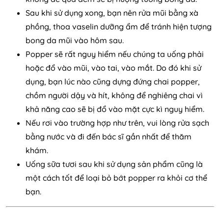
Sau khi sử dụng xong, bạn nên rửa mũi bằng xà
phồng, thoa vaselin dưỡng ẩm để tránh hiện tượng
bong da mũi vào hôm sau.
Popper sẽ rất nguy hiểm nếu chúng ta uống phải
hoặc đổ vào mũi, vào tai, vào mắt. Do đó khi sử
dụng, bạn lúc nào cũng dựng đứng chai popper,
chồm người dậy và hít, không để nghiêng chai vì
khả năng cao sẽ bị đổ vào mặt cực kì nguy hiểm.
Nếu rơi vào trường hợp như trên, vui lòng rửa sạch
bằng nước và đi đến bác sĩ gần nhất để thăm
khám.
Uống sữa tươi sau khi sử dụng sản phẩm cũng là
một cách tốt để loại bỏ bớt popper ra khỏi cơ thể
bạn.