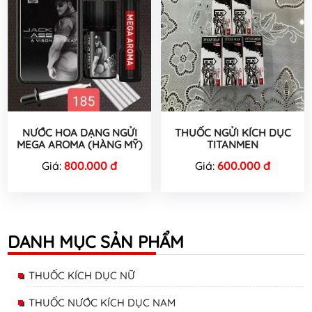
NƯỚC HOA DẠNG NGỬI
THUỐC NGỬI KÍCH DỤC
MEGA AROMA (HÀNG MỸ)
TITANMEN
Giá:
800.000 đ
Giá:
600.000 đ
DANH MỤC SẢN PHẨM
THUỐC KÍCH DỤC NỮ
THUỐC NƯỚC KÍCH DỤC NAM