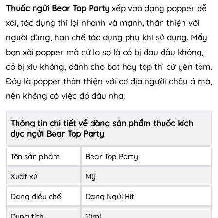
Thuốc ngửi Bear Top Party
xếp vào dạng popper dễ
xài, tác dụng thì lại nhanh và mạnh, thân thiện với
người dùng, hạn chế tác dụng phụ khi sử dụng. Mấy
bạn xài popper mà cứ lo sợ là có bị đau đầu không,
có bị xìu không, dành cho bot hay top thì cứ yên tâm.
Đây là popper thân thiện với cơ địa người châu á mà,
nên không có việc đó đâu nha.
Thông tin chi tiết về dàng sản phẩm thuốc kích
dục ngửi
Bear Top Party
Tên sản phẩm
Bear Top Party
Xuất xứ
Mỹ
Dạng điều chế
Dạng Ngửi Hít
Dung tích
10ml