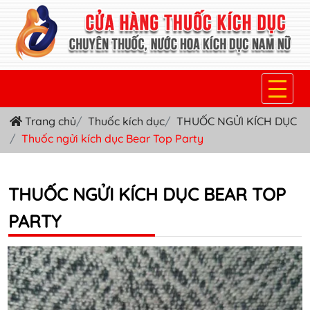
Trang chủ
Thuốc kích dục
THUỐC NGỬI KÍCH DỤC
TRANG CHỦ
Thuốc ngửi kích dục Bear Top Party
THUỐC KÍCH DỤC NỮ
THUỐC NƯỚC KÍCH DỤC NAM
THUỐC NGỬI KÍCH DỤC BEAR TOP
PARTY
THUỐC VIÊN KÍCH DỤC NAM
SẢN PHẨM KHÁC
TIN TỨC & BLOG