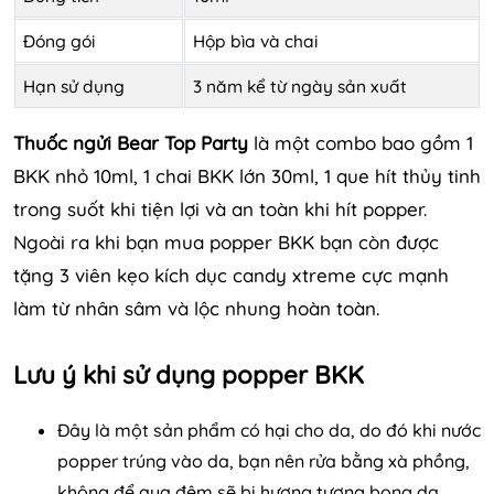
Đóng gói
Hộp bìa và chai
Hạn sử dụng
3 năm kể từ ngày sản xuất
Thuốc ngửi Bear Top Party
là một combo bao gồm 1
BKK nhỏ 10ml, 1 chai BKK lớn 30ml, 1 que hít thủy tinh
trong suốt khi tiện lợi và an toàn khi hít popper.
Ngoài ra khi bạn mua popper BKK bạn còn được
tặng 3 viên kẹo kích dục candy xtreme cực mạnh
làm từ nhân sâm và lộc nhung hoàn toàn.
Lưu ý khi sử dụng popper BKK
Đây là một sản phẩm có hại cho da, do đó khi nước
popper trúng vào da, bạn nên rửa bằng xà phồng,
không để qua đêm sẽ bị hượng tương bong da.