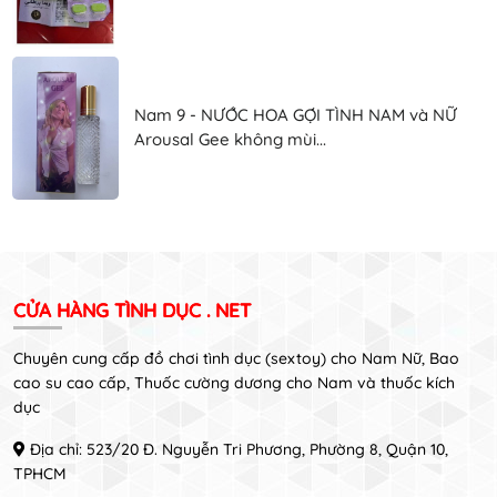
Nam 9 - NƯỚC HOA GỢI TÌNH NAM và NỮ
Arousal Gee không mùi...
CỬA HÀNG TÌNH DỤC . NET
Chuyên cung cấp đồ chơi tình dục (sextoy) cho Nam Nữ, Bao
cao su cao cấp, Thuốc cường dương cho Nam và thuốc kích
dục
Địa chỉ: 523/20 Đ. Nguyễn Tri Phương, Phường 8, Quận 10,
TPHCM