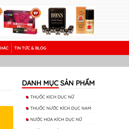
KHÁC
TIN TỨC & BLOG
DANH MỤC SẢN PHẨM
THUỐC KÍCH DỤC NỮ
THUỐC NƯỚC KÍCH DỤC NAM
NƯỚC HOA KÍCH DỤC NỮ