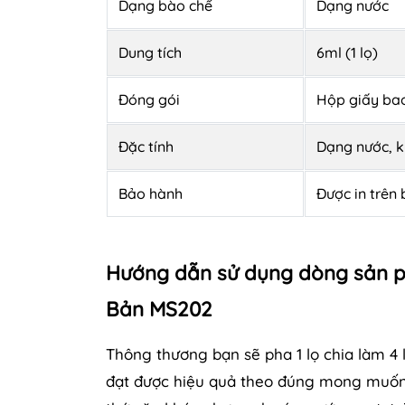
Dạng bào chế
Dạng nước
Dung tích
6ml (1 lọ)
Đóng gói
Hộp giấy bao
Đặc tính
Dạng nước, k
Bảo hành
Được in trên
Hướng dẫn sử dụng dòng sản 
Bản MS202
Thông thương bạn sẽ pha 1 lọ chia làm 4 
đạt được hiệu quả theo đúng mong muốn. 