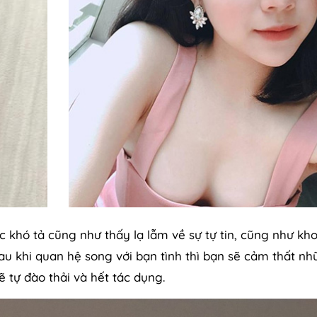
c khó tả cũng như thấy lạ lẫm về sự tự tin, cũng như kho
au khi quan hệ song với bạn tình thì bạn sẽ cảm thất n
 tự đào thải và hết tác dụng.