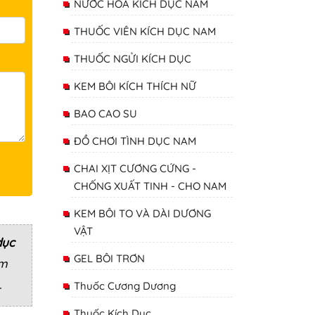
NƯỚC HOA KÍCH DỤC NAM
THUỐC VIÊN KÍCH DỤC NAM
THUỐC NGỬI KÍCH DỤC
KEM BÔI KÍCH THÍCH NỮ
BAO CAO SU
ĐỒ CHƠI TÌNH DỤC NAM
CHAI XỊT CƯƠNG CỨNG -
CHỐNG XUẤT TINH - CHO NAM
KEM BÔI TO VÀ DÀI DƯƠNG
VẬT
dục
GEL BÔI TRƠN
ẩm
.
Thuốc Cương Dương
Thuốc Kích Dục