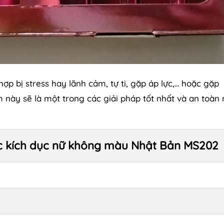
 bị stress hay lãnh cảm, tự ti, gặp áp lực,... hoặc gặp
m này sẽ là một trong các giải pháp tốt nhất và an toàn 
uốc kích dục nữ không màu Nhật Bản MS202