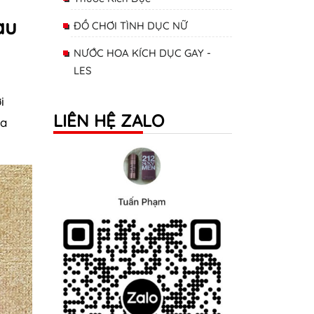
àu
ĐỒ CHƠI TÌNH DỤC NỮ
NƯỚC HOA KÍCH DỤC GAY -
LES
i
LIÊN HỆ ZALO
ủa