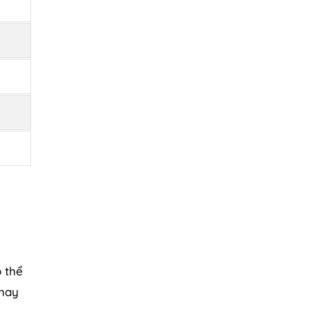
ó thể
 hay