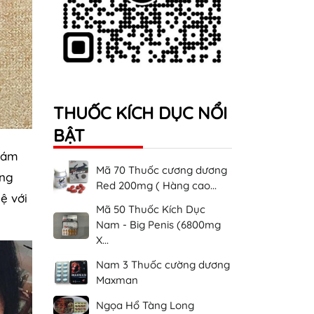
THUỐC KÍCH DỤC NỔI
BẬT
giám
Mã 70 Thuốc cương dương
ửng
Red 200mg ( Hàng cao...
ệ với
Mã 50 Thuốc Kích Dục
Nam - Big Penis (6800mg
X...
Nam 3 Thuốc cường dương
Maxman
Ngọa Hổ Tàng Long