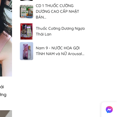
CD 1 THUỐC CƯỜNG
DƯƠNG CAO CẤP NHẬT
BẢN...
Thuốc Cường Dương Ngựa
Thái Lan
Nam 9 - NƯỚC HOA GỢI
TÌNH NAM và NỮ Arousal...
ái
hững