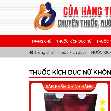
TRANG CHỦ
THUỐC KÍCH DỤC NỮ
THUỐC N
Trang chủ
Thuốc kích dục
THUỐC KÍC
THUỐC KÍCH DỤC NỮ KHÔN