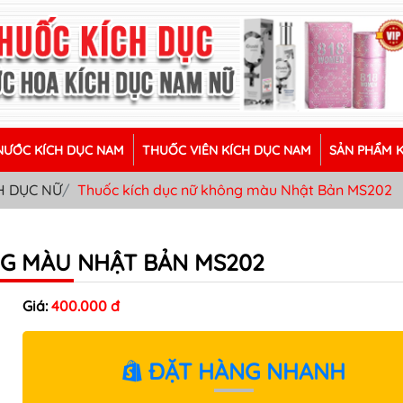
ƯỚC KÍCH DỤC NAM
THUỐC VIÊN KÍCH DỤC NAM
SẢN PHẨM 
H DỤC NỮ
Thuốc kích dục nữ không màu Nhật Bản MS202
G MÀU NHẬT BẢN MS202
Giá:
400.000 đ
ĐẶT HÀNG NHANH