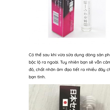
Có thể sau khi vừa sửa dụng dòng sản p
bộc lộ ra ngoài. Tuy nhiên bạn sẽ vẫn c
đỏ, chất nhờn âm đạo tiết ra nhiều đây 
bạn tình.