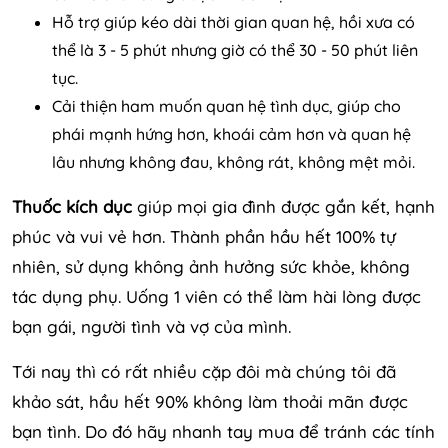
Hỗ trợ giúp kéo dài thời gian quan hệ, hồi xưa có
thể là 3 - 5 phút nhưng giờ có thể 30 - 50 phút liên
tục.
Cải thiện ham muốn quan hệ tình dục, giúp cho
phái mạnh hứng hơn, khoái cảm hơn và quan hệ
lâu nhưng không đau, không rát, không mệt mỏi.
Thuốc kích dục
giúp mọi gia đình được gắn kết, hạnh
phúc và vui vẻ hơn. Thành phần hầu hết 100% tự
nhiên, sử dụng không ảnh hưởng sức khỏe, không
tác dụng phụ. Uống 1 viên có thể làm hài lòng được
bạn gái, người tình và vợ của mình.
Tới nay thì có rất nhiều cặp đôi mà chúng tôi đã
khảo sát, hầu hết 90% không làm thoải mãn được
bạn tình. Do đó hãy nhanh tay mua để tránh các tính