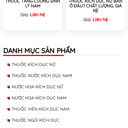
THUỐC TĂNG CƯỜNG SINH
THUỐC KICH DỤC NỮ BÁN
LÝ NAM
Ở ĐÂU? CHẤT LƯỢNG, GIÁ
RẺ
Giá:
Liên hệ
Giá:
Liên hệ
DANH MỤC SẢN PHẨM
THUỐC KÍCH DỤC NỮ
THUỐC NƯỚC KÍCH DỤC NAM
NƯỚC HOA KÍCH DỤC NỮ
NƯỚC HOA KÍCH DỤC NAM
THUỐC VIÊN KÍCH DỤC NAM
THUỐC NGỬI KÍCH DỤC