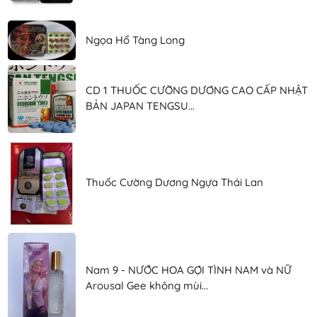
Ngọa Hổ Tàng Long
CD 1 THUỐC CƯỜNG DƯƠNG CAO CẤP NHẬT
BẢN JAPAN TENGSU...
Thuốc Cường Dương Ngựa Thái Lan
Nam 9 - NƯỚC HOA GỢI TÌNH NAM và NỮ
Arousal Gee không mùi...