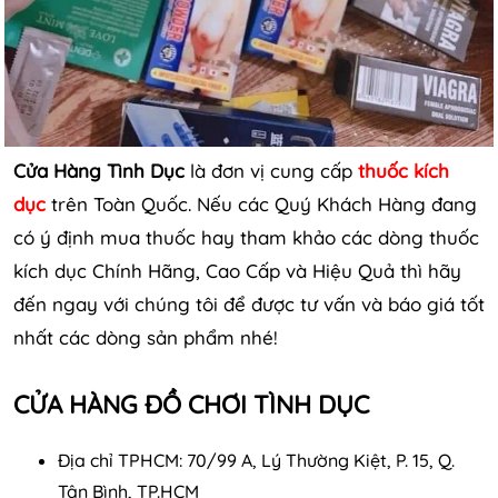
Cửa Hàng Tình Dục
là đơn vị cung cấp
thuốc kích
dục
trên Toàn Quốc. Nếu các Quý Khách Hàng đang
có ý định mua thuốc hay tham khảo các dòng thuốc
kích dục Chính Hãng, Cao Cấp và Hiệu Quả thì hãy
đến ngay với chúng tôi để được tư vấn và báo giá tốt
nhất các dòng sản phẩm nhé!
CỬA HÀNG ĐỒ CHƠI TÌNH DỤC
Địa chỉ TPHCM: 70/99 A, Lý Thường Kiệt, P. 15, Q.
Tân Bình, TP.HCM