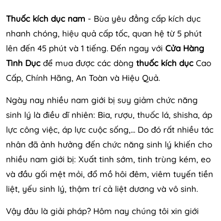
Thuốc kích dục nam
- Bùa yêu đẳng cấp kích dục
nhanh chóng, hiệu quả cấp tốc, quan hệ từ 5 phút
lên đến 45 phút và 1 tiếng. Đến ngay với
Cửa Hàng
Tình Dục
để mua được các dòng
thuốc kích dục
Cao
Cấp, Chính Hãng, An Toàn và Hiệu Quả.
Ngày nay nhiều nam giới bị suy giảm chức năng
sinh lý là điều dĩ nhiên: Bia, rượu, thuốc lá, shisha, áp
lực công việc, áp lực cuộc sống,... Do đó rất nhiều tác
nhân đã ảnh hưởng đến chức năng sinh lý khiến cho
nhiều nam giới bị: Xuất tinh sớm, tinh trùng kém, eo
và đầu gối mệt mỏi, đổ mồ hôi đêm, viêm tuyến tiền
liệt, yếu sinh lý, thậm trí cả liệt dương và vô sinh.
Vậy đâu là giải pháp? Hôm nay chúng tôi xin giới