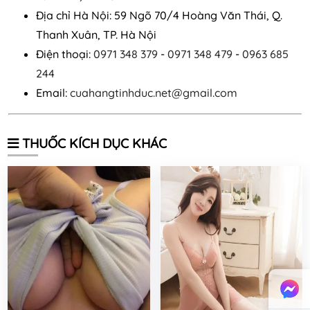
Địa chỉ Hà Nội: 59 Ngõ 70/4 Hoàng Văn Thái, Q.
Thanh Xuân, TP. Hà Nội
Điện thoại:
0971 348 379
-
0971 348 479
-
0963 685
244
Email:
cuahangtinhduc.net@gmail.com
THUỐC KÍCH DỤC KHÁC