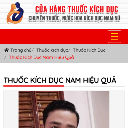
Trang chủ
Thuốc kích dục
Thuốc Kích Dục
TRANG CHỦ
Thuốc Kích Dục Nam Hiệu Quả
THUỐC KÍCH DỤC NỮ
THUỐC NƯỚC KÍCH DỤC NAM
THUỐC KÍCH DỤC NAM HIỆU QUẢ
THUỐC VIÊN KÍCH DỤC NAM
SẢN PHẨM KHÁC
TIN TỨC & BLOG