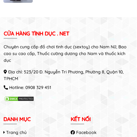
CỬA HÀNG TÌNH DỤC . NET
Chuyên cung cấp đồ chơi tình dục (sextoy) cho Nam Nữ, Bao
cao su cao cấp, Thuốc cường dương cho Nam và thuốc kích
dục
Địa chỉ: 523/20 Đ. Nguyễn Tri Phương, Phường 8, Quận 10,
TPHCM
Hotline:
0908 329 451
DANH MỤC
KẾT NỐI
Trang chủ
Facebook