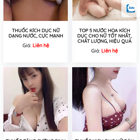
THUỐC KÍCH DỤC NỮ
TOP 5 NƯỚC HOA KÍCH
DẠNG NƯỚC, CỰC MẠNH
DỤC CHO NỮ TỐT NHẤT,
CHẤT LƯỢNG, HIỆU QUẢ
Giá:
Liên hệ
Giá:
Liên hệ