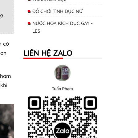
ĐỒ CHƠI TÌNH DỤC NỮ
ng
NƯỚC HOA KÍCH DỤC GAY -
LES
h có
LIÊN HỆ ZALO
uan
h ham
khi