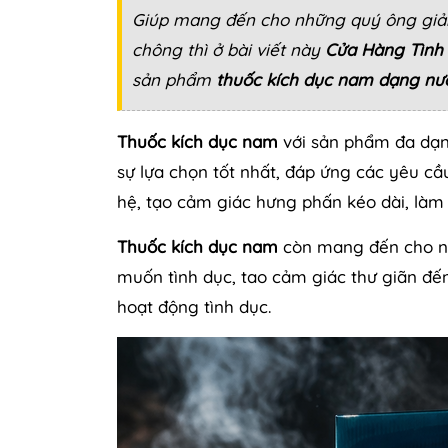
Giúp mang đến cho những quý ông giải 
chông thì ở bài viết này
Cửa Hàng Tình
sản phẩm
thuốc kích dục nam dạng n
Thuốc kích dục nam
với sản phẩm đa dạn
sự lựa chọn tốt nhất, đáp ứng các yêu cầ
hệ, tạo cảm giác hưng phấn kéo dài, làm 
Thuốc kích dục nam
còn mang đến cho nh
muốn tình dục, tao cảm giác thư giãn đế
hoạt động tình dục.