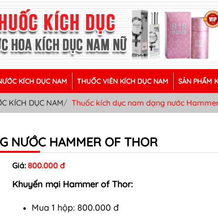
ƯỚC KÍCH DỤC NAM
THUỐC VIÊN KÍCH DỤC NAM
SẢN PHẨM 
́C KÍCH DỤC NAM
Thuốc kích dục nam dạng nước Hammer
NG NƯỚC HAMMER OF THOR
Giá:
800.000 đ
Khuyến mại Hammer of Thor:
Mua 1 hộp: 800.000 đ