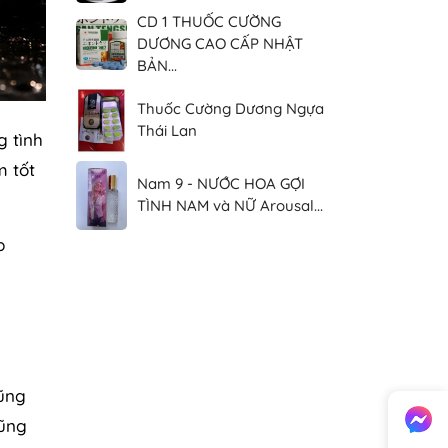
CD 1 THUỐC CƯỜNG
DƯƠNG CAO CẤP NHẬT
BẢN...
Thuốc Cường Dương Ngựa
Thái Lan
 tình
m tốt
Nam 9 - NƯỚC HOA GỢI
TÌNH NAM và NỮ Arousal...
p
cũng
cũng