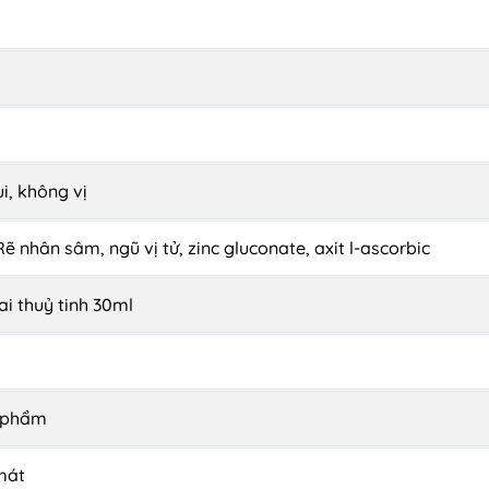
, không vị
 Rẽ nhân sâm, ngũ vị tử, zinc gluconate, axit l-ascorbic
ai thuỷ tinh 30ml
n phẩm
mát