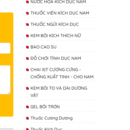
NƯỚC HOA KÍCH DỤC NAM
THUỐC VIÊN KÍCH DỤC NAM
THUỐC NGỬI KÍCH DỤC
KEM BÔI KÍCH THÍCH NỮ
BAO CAO SU
ĐỒ CHƠI TÌNH DỤC NAM
CHAI XỊT CƯƠNG CỨNG -
CHỐNG XUẤT TINH - CHO NAM
KEM BÔI TO VÀ DÀI DƯƠNG
VẬT
GEL BÔI TRƠN
Thuốc Cương Dương
Thuốc Kích Dục