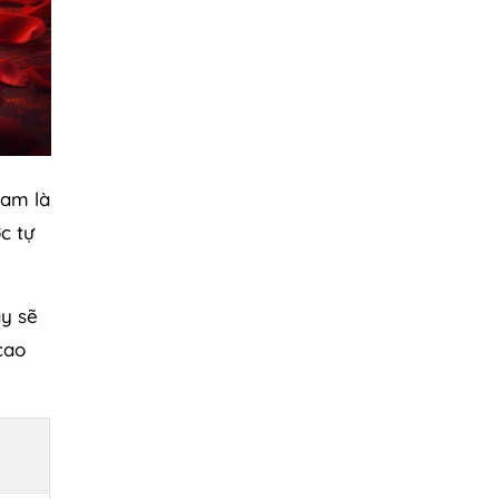
Nam là
c tự
y sẽ
cao