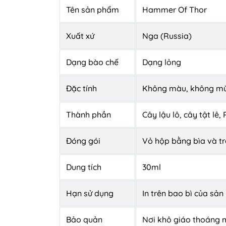
Tên sản phẩm
Hammer Of Thor
Xuất xứ
Nga (Russia)
Dạng bào chế
Dạng lỏng
Đặc tính
Không màu, không mùi
Thành phần
Cây lậu lô, cây tật lê,
Đóng gói
Vỏ hộp bằng bìa và tr
Dung tích
30ml
Hạn sử dụng
In trên bao bì của sả
Bảo quản
Nơi khô giáo thoáng 