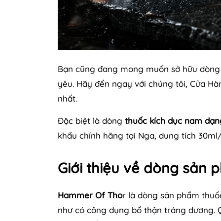
Bạn cũng đang mong muốn sở hữu dòng s
yêu. Hãy đến ngay với chúng tôi, Cửa H
nhất.
Đặc biệt là dòng
thuốc kích dục nam dạ
khẩu chính hãng tại Nga, dung tích 30ml/lọ
Giới thiệu về dòng sản
Hammer Of Tho
r là dòng sản phẩm thu
như có công dụng bổ thận tráng dương. Q