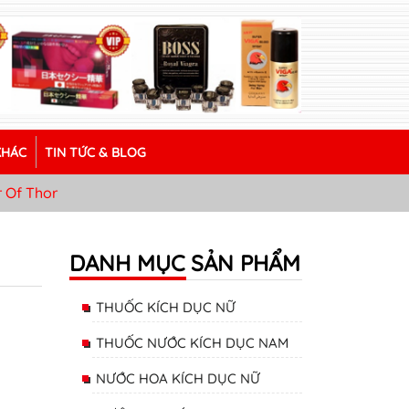
KHÁC
TIN TỨC & BLOG
 Of Thor
DANH MỤC SẢN PHẨM
THUỐC KÍCH DỤC NỮ
THUỐC NƯỚC KÍCH DỤC NAM
NƯỚC HOA KÍCH DỤC NỮ