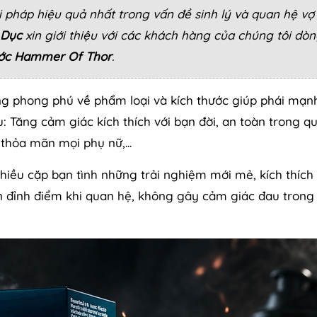
pháp hiệu quả nhất trong vấn đề sinh lý và quan hệ vợ
 Dục
xin giới thiệu với các khách hàng của chúng tôi dò
ước Hammer Of Thor
.
g phong phú về phẩm loại và kích thước giúp phái mạn
u: Tăng cảm giác kích thích với bạn đời, an toàn trong q
thỏa mãn mọi phụ nữ,...
iều cặp bạn tình những trải nghiệm mới mẻ, kích thíc
n đỉnh điểm khi quan hệ, không gây cảm giác đau trong 