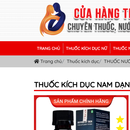
TRANG CHỦ
THUỐC KÍCH DỤC NỮ
THUỐC N
Trang chủ
Thuốc kích dục
THUỐC NƯƠ
THUỐC KÍCH DỤC NAM DẠ