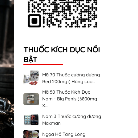
THUỐC KÍCH DỤC NỔI
BẬT
Mã 70 Thuốc cương dương
Red 200mg ( Hàng cao...
Mã 50 Thuốc Kích Dục
Nam - Big Penis (6800mg
X...
Nam 3 Thuốc cường dương
Maxman
Ngọa Hổ Tàng Long